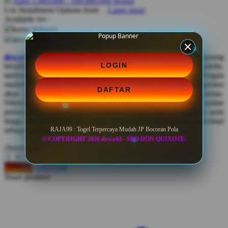
Earn
1.000.000
-
100.000.000
Bonus
Use Installment Options from
.
Laarn more
Q
Available for :
home delivery
QV Baby
store pickup
dewa4d
Setelah register sebagai anggota, kamu bisa langsung
R
LOGIN
beralih antar kategori permainan mulai dari slot, bingo, roulette,
taruhan olahraga, kasino live, hingga permainan meja dengan
Real Shades
mudah. Platform ini menyediakan tips navigasi dan manajemen
DAFTAR
akun yang simpel agar pengalaman bermainmu semakin nyaman.
Red Castle
Nikmati juga fitur deposit dan penarikan cepat serta update
permainan terbaru setiap minggunya. Jangan lupa kumpulkan poin
Ribbon Madness
tinggi dari setiap aktivitas untuk mendapatkan keuntungan maksimal
sebagai pemain baru.
RAJA99 : Togel Terpercaya Mudah JP Bocoran Pola
S
© COPYRIGHT 2026 dewa4d - SEO DON QUIXOTE.
choose qty
Sebamed
DAFTAR
LOGIN
Silver Cross
Share product:
Simply Idea
Skip Hop
Spectra