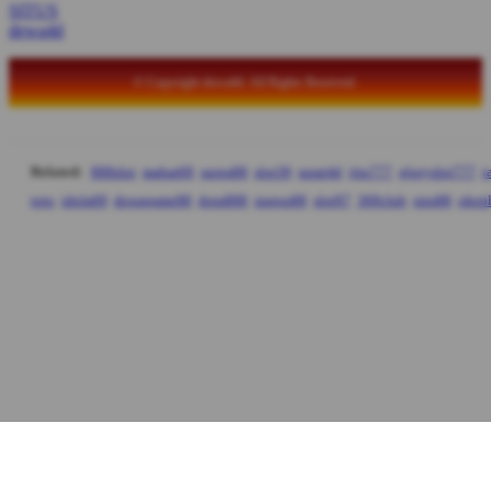
dewa4d
TOGEL
SITUS
dewa4d
© Copyright dewa4d. All Rights Reserved.
Related:
888slot
mabar69
surga88
slot39
surat4d
jitu777
gloryslot777
t
toto
idola69
dewagame88
dota888
siagus88
slot97
369club
sins88
okep