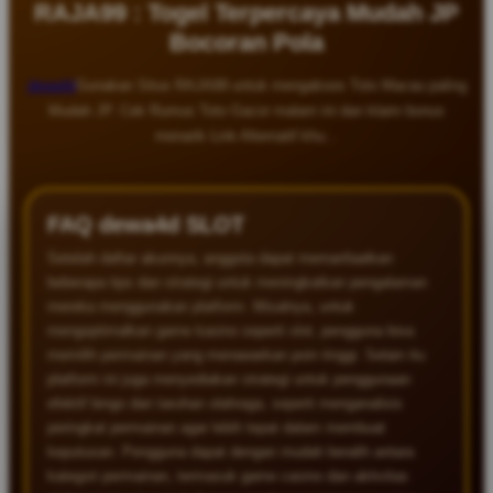
RAJA99 : Togel Terpercaya Mudah JP
Bocoran Pola
dewa4d
Gunakan Situs RAJA99 untuk mengakses Toto Macau paling
Mudah JP. Cek Rumus Toto Gacor malam ini dan klaim bonus
menarik Link Alternatif khu...
FAQ dewa4d SLOT
Setelah daftar akunnya, anggota dapat memanfaatkan
beberapa tips dan strategi untuk meningkatkan pengalaman
mereka menggunakan platform. Misalnya, untuk
mengoptimalkan game kasino seperti slot, pengguna bisa
memilih permainan yang menawarkan poin tinggi. Selain itu
platform ini juga menyediakan strategi untuk penggunaan
efektif bingo dan taruhan olahraga, seperti menganalisis
peringkat permainan agar lebih tepat dalam membuat
keputusan. Pengguna dapat dengan mudah beralih antara
kategori permainan, termasuk game casino dan aktivitas