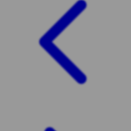
Squishmallows
Starbooks
Stick-O
Stokke
Sudocrem
Sumimo
Sunnylife
Sun-Staches
Swimava
T
Tommee Tippee
Trunki
Tutti Bambini