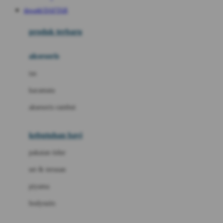
Awan
dewa4d DAFTAR
Azetabio
produk terbaru
B
aksesoris
Baabaasheepz
tas
Babiators
kacamata
Baby Dove
aksesoris rambut
Baby Jogger
Baby Rovega
kebutuhan bayi
Babybee
pakaian tidur
Banana Boat
set & terusan
Banz
piyama
Barbie
bodysuits
Beaba