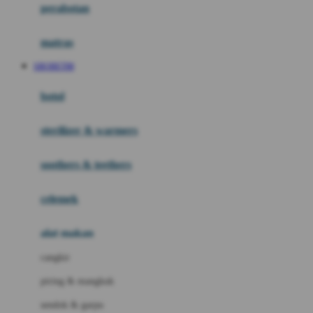
perabotan
Happy Tummy
Hauck
matras
Havaianas
SBOBET88
Hegen
botol
Hot Wheels
sterilizer & warmers
Hybrid
soothers & teethers
I
Inlacta DHA
celemek
Interlac
alat makan
Ivenet
cangkir
J
piring & mangkuk
Jack N Jill
sendok & garpu