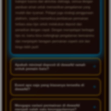
kategori kasino dan aktivitas olahraga, semua dengan
panduan aman untuk memastikan pengalaman yang
mudah dan nyaman. Pelajari juga strategi penggunaan
platform, seperti memeriksa pembaruan permainan
terbaru atau tips untuk melakukan deposit dan
penarikan dengan cepat. Dengan mempelajari berbagai
tips ini, kamu bisa melengkapi pengalaman bermainmu
dan menjelajahi beragam permainan seperti slot dan
bingo lebih jauh!
Apakah minimal deposit di dewa4d ramah
+
untuk pemain baru?
Setelah pendaftaran selesai, anggota dapat
menggunakan tips untuk menavigasi berbagai macam
Event apa saja yang biasanya tersedia di
+
dewa4d?
permainan, contohnya dengan memilih permainan yang
sesuai minat atau memiliki poin tinggi. PLATFORM ini
Setelah mengregister dan menjadi anggota, Anda dapat
menyediakan strategi untuk penggunaan efektif bingo
menggunakan tips untuk menjelajahi berbagai
Mengapa variasi permainan di dewa4d
dan taruhan olahraga, seperti menganalisis peringkat
+
menjadi salah satu keunggulannya?
permainan kasino seperti slot, bingo, dan table games.