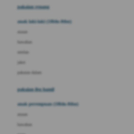
Buggygear
pakaian renang
Bumkins
anak laki-laki (18bln-8thn)
C
atasan
Cetaphil
bawahan
Chicco
setelan
Childlife
jaket
Clevamama
pakaian dalam
Cocolatte
Cottonseeds
pakaian ibu hamil
Cozy N Safe
anak perempuan (18bln-8thn)
Crane
atasan
Cybex
bawahan
D