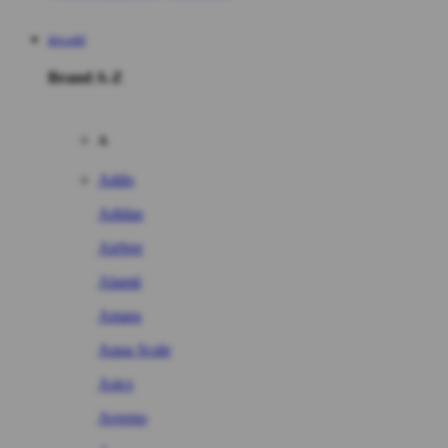
dewa4d
Brand A-Z
A
Addo
Adidas
Airfree
Alamii
Amara
Aqua Scale
Asics
Aveeno