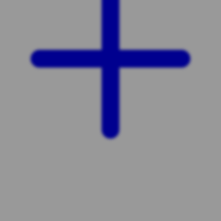
X
Xootz
Y
Yamatoya
Z
Zaxy
Zoggs
0-9
4Moms
59S