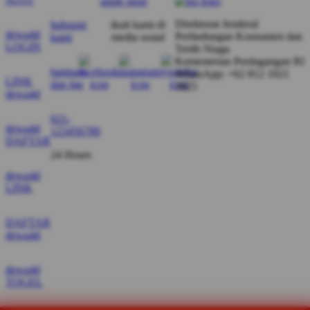
dewa4d
butuh
unduh aplikasi
we accept
bantuan?
dewa4d
hubungi
kami
dewa4d
SLOT
Direktorat Jenderal
hubungi
ikuti kami di
dewa4d
Perlindungan Konsumen dan
kami
media sosial
LOGIN
Tertib Niaga
Kementerian Perdagangan RI
bantuan
WhatsApp: +62 812 1021
LINK
dan faq
3625
dewa4d
021-
dewa4d
123456789
DAFTAR
24 Hours
dewa4d
LINK
DAFTAR
dewa4d