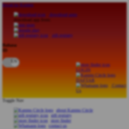
lewati ke Konten
download apps
download app from:
gift registry
Bahasa
ID
LOGIN
DAFTAR
Contact
Us
Toggle Nav
about Kanmo Circle
gift registry
store finder
contact us