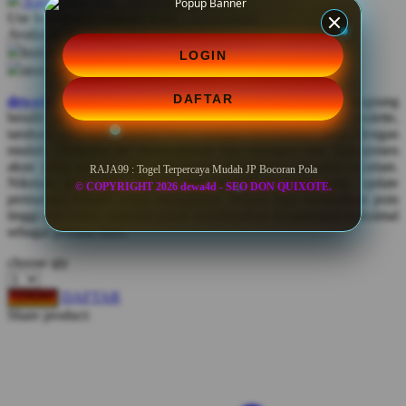
Earn
1.000.000
-
100.000.000
Bonus
Use Installment Options from
.
Laarn more
Q
Available for :
home delivery
LOGIN
QV Baby
store pickup
DAFTAR
dewa4d
Setelah register sebagai anggota, kamu bisa langsung
R
beralih antar kategori permainan mulai dari slot, bingo, roulette,
taruhan olahraga, kasino live, hingga permainan meja dengan
Real Shades
mudah. Platform ini menyediakan tips navigasi dan manajemen
akun yang simpel agar pengalaman bermainmu semakin nyaman.
Red Castle
RAJA99 : Togel Terpercaya Mudah JP Bocoran Pola
Nikmati juga fitur deposit dan penarikan cepat serta update
© COPYRIGHT 2026 dewa4d - SEO DON QUIXOTE.
permainan terbaru setiap minggunya. Jangan lupa kumpulkan poin
Ribbon Madness
tinggi dari setiap aktivitas untuk mendapatkan keuntungan maksimal
sebagai pemain baru.
S
choose qty
Sebamed
DAFTAR
LOGIN
Silver Cross
Share product:
Simply Idea
Skip Hop
Spectra