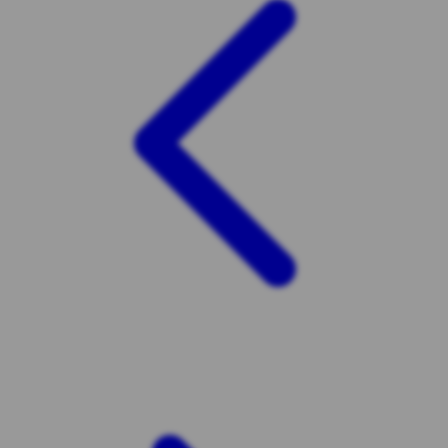
Squishmallows
Starbooks
Stick-O
Stokke
Sudocrem
Sumimo
Sunnylife
Sun-Staches
Swimava
T
Tommee Tippee
Trunki
Tutti Bambini