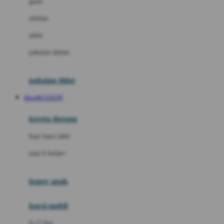
gaun
Dae Organics
setelan
Docare
jaket
Doona
pakaian dalam
Down To Earth
Drew
pakaian tidur
Dr. Brown's
dewa4d LOGIN
E
kereta dorong
ELC
bayi baru lahir
Ergobaby
usia 6 bulan+
Expert Care
koper anak
Ezyroller
kursi mobil
F
0-13 Kg