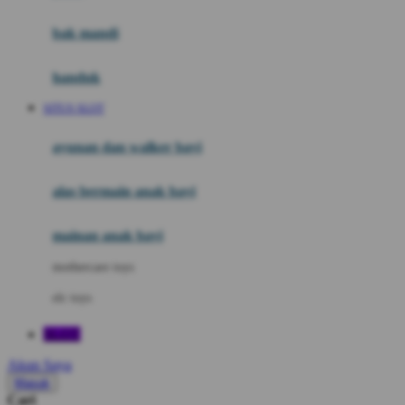
Mini Monkey
Moby
bak mandi
Momami
handuk
Mothercare
SITUS SLOT
Mustela
ayunan dan walker bayi
My Buddy Tag
My K
alas bermain anak bayi
N
mainan anak bayi
Naif
mothercare toys
Nike
elc toys
Nordic Natural
SLOT
Nuby
Akun Saya
Nuna
Masuk
Cari