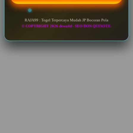
RAJA99 : Togel Terpercaya Mudah JP Bocoran Pola
© COPYRIGHT 2026 dewa4d - SEO DON QUIXOTE.