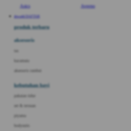
Asics
Aveeno
dewa4d DAFTAR
produk terbaru
aksesoris
tas
kacamata
aksesoris rambut
kebutuhan bayi
pakaian tidur
set & terusan
piyama
bodysuits