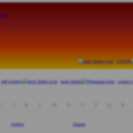
istry
LOGIN
gift registry
store finder
contact 
I
J
K
L
M
N
O
P
Q
R
Airfree
Alamii