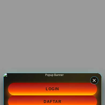
LOGIN
DAFTAR