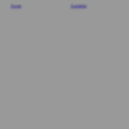
Awan
Azetabio