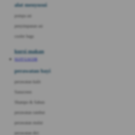
alat menyusui
pompa asi
penyimpanan asi
cooler bags
kursi makan
SLOT GACOR
perawatan bayi
perawatan kulit
Sunscreen
Shampo & Sabun
perawatan rambut
perawatan mulut
perawatan diri