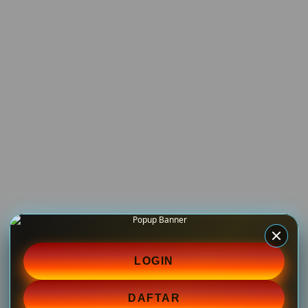
LOGIN
DAFTAR