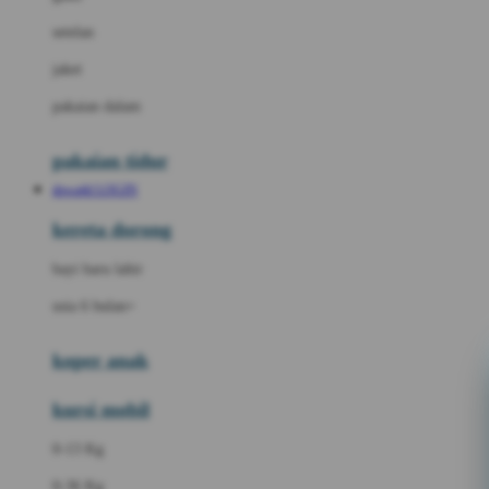
setelan
jaket
pakaian dalam
pakaian tidur
dewa4d LOGIN
kereta dorong
bayi baru lahir
usia 6 bulan+
koper anak
kursi mobil
0-13 Kg
0-36 Kg