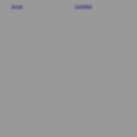
Awan
Azetabio