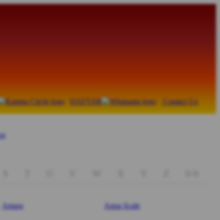
DAFTAR
Contact Us
us
S
T
U
V
W
X
Y
Z
0-9
Amara
Aqua Scale