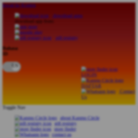
lewati ke Konten
download apps
download app from:
gift registry
Bahasa
ID
LOGIN
DAFTAR
Contact
Us
Toggle Nav
about Kanmo Circle
gift registry
store finder
contact us