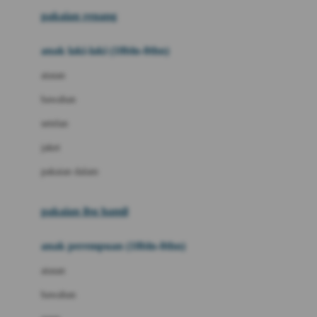
Buggygear
pakaian renang
Bumkins
anak laki-laki (18bln-8thn)
C
atasan
Cetaphil
bawahan
Chicco
setelan
Childlife
jaket
Clevamama
pakaian dalam
Cocolatte
Cottonseeds
pakaian ibu hamil
Cozy N Safe
anak perempuan (18bln-8thn)
Crane
atasan
Cybex
bawahan
D