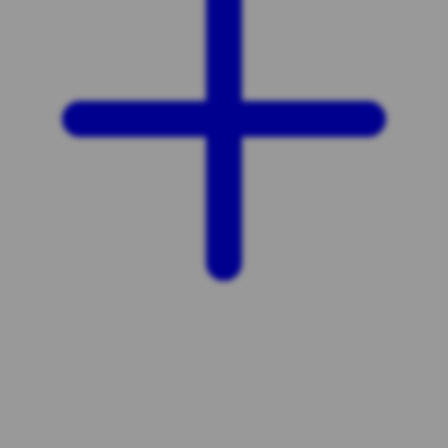
X
Xootz
Y
Yamatoya
Z
Zaxy
Zoggs
0-9
4Moms
59S