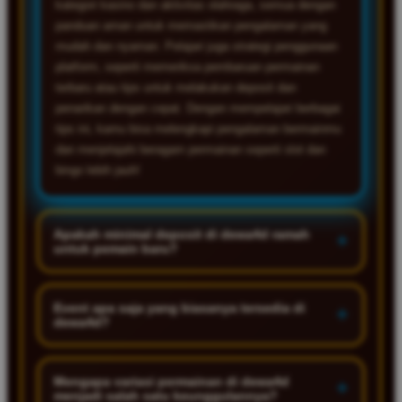
kategori kasino dan aktivitas olahraga, semua dengan
panduan aman untuk memastikan pengalaman yang
mudah dan nyaman. Pelajari juga strategi penggunaan
platform, seperti memeriksa pembaruan permainan
terbaru atau tips untuk melakukan deposit dan
penarikan dengan cepat. Dengan mempelajari berbagai
tips ini, kamu bisa melengkapi pengalaman bermainmu
dan menjelajahi beragam permainan seperti slot dan
bingo lebih jauh!
Apakah minimal deposit di dewa4d ramah
+
untuk pemain baru?
Setelah pendaftaran selesai, anggota dapat
menggunakan tips untuk menavigasi berbagai macam
Event apa saja yang biasanya tersedia di
+
dewa4d?
permainan, contohnya dengan memilih permainan yang
sesuai minat atau memiliki poin tinggi. PLATFORM ini
Setelah mengregister dan menjadi anggota, Anda dapat
menyediakan strategi untuk penggunaan efektif bingo
menggunakan tips untuk menjelajahi berbagai
Mengapa variasi permainan di dewa4d
dan taruhan olahraga, seperti menganalisis peringkat
+
menjadi salah satu keunggulannya?
permainan kasino seperti slot, bingo, dan table games.