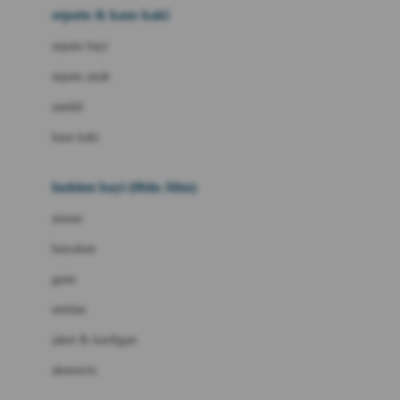
Beauty Barn
sepatu & kaus kaki
Bio Oil
sepatu bayi
Biolane
sepatu anak
Bite Fighters
sandal
Bizzi Growin
kaus kaki
Blackmores
fashion bayi (0bln-3thn)
Blooming Marvellous
atasan
Bonnels
bawahan
Bravado
gaun
Bruder
setelan
Brush Baby
jaket & kardigan
Buds Organics
aksesoris
Bugaboo