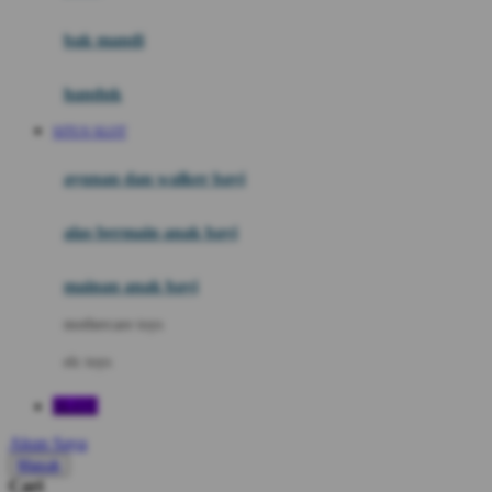
Mini Monkey
Moby
bak mandi
Momami
handuk
Mothercare
SITUS SLOT
Mustela
ayunan dan walker bayi
My Buddy Tag
My K
alas bermain anak bayi
N
mainan anak bayi
Naif
mothercare toys
Nike
elc toys
Nordic Natural
SLOT
Nuby
Akun Saya
Nuna
Masuk
Cari