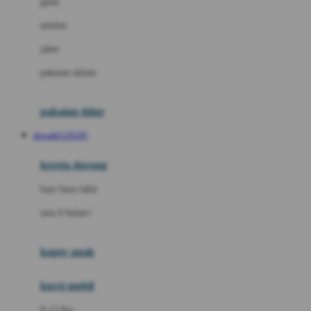
gaun
Dae Organics
setelan
Docare
jaket
Doona
pakaian dalam
Down To Earth
Drew
pakaian tidur
Dr. Brown's
dewa4d LOGIN
E
kereta dorong
ELC
bayi baru lahir
Ergobaby
usia 6 bulan+
Expert Care
koper anak
Ezyroller
kursi mobil
F
0-13 Kg