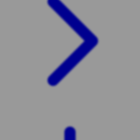
Twistshake
TY Toys
U
V
Veja
Vitaflow
Vtech
W
Waterland
Wellness