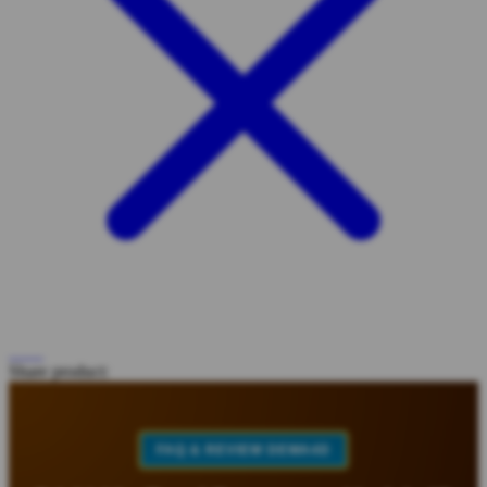
Share product:
FAQ & REVIEW DEWA4D