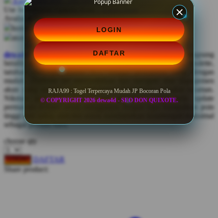
Earn
1.000.000
-
100.000.000
Bonus
Use Installment Options from
.
Laarn more
Q
Available for :
home delivery
LOGIN
QV Baby
store pickup
DAFTAR
dewa4d
Setelah register sebagai anggota, kamu bisa langsung
R
beralih antar kategori permainan mulai dari slot, bingo, roulette,
taruhan olahraga, kasino live, hingga permainan meja dengan
Real Shades
mudah. Platform ini menyediakan tips navigasi dan manajemen
akun yang simpel agar pengalaman bermainmu semakin nyaman.
Red Castle
RAJA99 : Togel Terpercaya Mudah JP Bocoran Pola
Nikmati juga fitur deposit dan penarikan cepat serta update
© COPYRIGHT 2026 dewa4d - SEO DON QUIXOTE.
permainan terbaru setiap minggunya. Jangan lupa kumpulkan poin
Ribbon Madness
tinggi dari setiap aktivitas untuk mendapatkan keuntungan maksimal
sebagai pemain baru.
S
choose qty
Sebamed
DAFTAR
LOGIN
Silver Cross
Share product:
Simply Idea
Skip Hop
Spectra