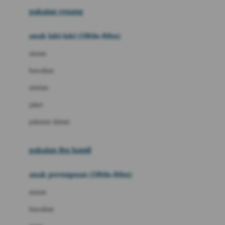
Buggygear
pakaian renang
Bumkins
anak laki-laki (18bln-8thn)
C
atasan
Cetaphil
bawahan
Chicco
setelan
Childlife
jaket
Clevamama
pakaian dalam
Cocolatte
Cottonseeds
pakaian ibu hamil
Cozy N Safe
anak perempuan (18bln-8thn)
Crane
atasan
Cybex
bawahan
D