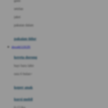
gaun
Dae Organics
setelan
Docare
jaket
Doona
pakaian dalam
Down To Earth
Drew
pakaian tidur
Dr. Brown's
dewa4d LOGIN
E
kereta dorong
ELC
bayi baru lahir
Ergobaby
usia 6 bulan+
Expert Care
koper anak
Ezyroller
kursi mobil
F
0-13 Kg