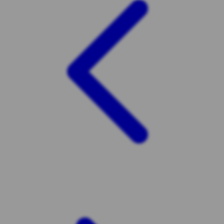
Squishmallows
Starbooks
Stick-O
Stokke
Sudocrem
Sumimo
Sunnylife
Sun-Staches
Swimava
T
Tommee Tippee
Trunki
Tutti Bambini