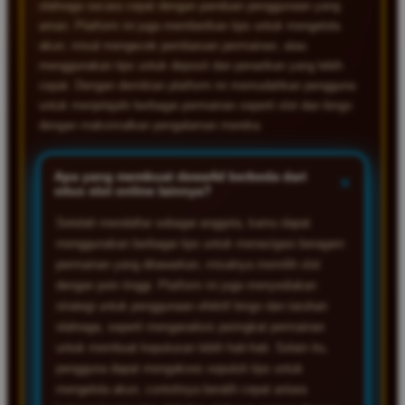
olahraga secara cepat dengan panduan penggunaan yang
aman. Platform ini juga memberikan tips untuk mengelola
akun, misal mengecek pembaruan permainan, atau
menggunakan tips untuk deposit dan penarikan yang lebih
cepat. Dengan demikian platform ini memudahkan pengguna
untuk menjelajahi berbagai permainan seperti slot dan bingo
dengan maksimalkan pengalaman mereka.
Apa yang membuat dewa4d berbeda dari
+
situs slot online lainnya?
Setelah mendaftar sebagai anggota, kamu dapat
menggunakan berbagai tips untuk menavigasi beragam
permainan yang ditawarkan, misalnya memilih slot
dengan poin tinggi. Platform ini juga menyediakan
strategi untuk penggunaan efektif bingo dan taruhan
olahraga, seperti menganalisis peringkat permainan
untuk membuat keputusan lebih hati-hati. Selain itu,
pengguna dapat mengakses sepuluh tips untuk
mengelola akun, contohnya beralih cepat antara