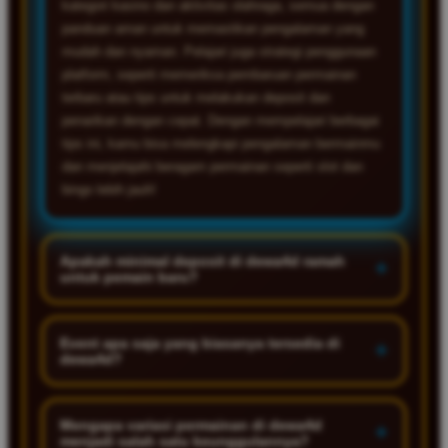
kategori kasino dan aktivitas olahraga, semua dengan
panduan aman untuk memastikan pengalaman yang
mudah dan nyaman. Pelajari juga strategi penggunaan
platform, seperti memeriksa pembaruan permainan
terbaru atau tips untuk melakukan deposit dan
penarikan dengan cepat. Dengan mempelajari berbagai
tips ini, kamu bisa melengkapi pengalaman bermainmu
dan menjelajahi beragam permainan seperti slot dan
bingo lebih jauh!
Apakah minimal deposit di dewa4d ramah
+
untuk pemain baru?
Setelah pendaftaran selesai, anggota dapat
menggunakan tips untuk menavigasi berbagai macam
Event apa saja yang biasanya tersedia di
+
dewa4d?
permainan, contohnya dengan memilih permainan yang
sesuai minat atau memiliki poin tinggi. PLATFORM ini
Setelah mengregister dan menjadi anggota, Anda dapat
menyediakan strategi untuk penggunaan efektif bingo
menggunakan tips untuk menjelajahi berbagai
Mengapa variasi permainan di dewa4d
dan taruhan olahraga, seperti menganalisis peringkat
+
menjadi salah satu keunggulannya?
permainan kasino seperti slot, bingo, dan table games.