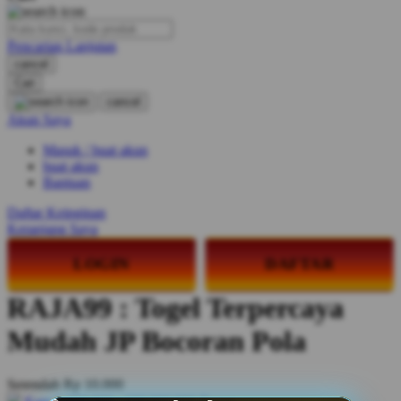
O
Pencarian Lanjutan
Oh Ma Grain
cancel
Okiedog
Cari
cancel
P
Akun Saya
Masuk / buat akun
Peachy
buat akun
Phil & Ted's
Bantuan
Philips Avent
Daftar Keinginan
Keranjang Saya
Pigeon
LOGIN
DAFTAR
Playgro
RAJA99 : Togel Terpercaya
Poled Global
Mudah JP Bocoran Pola
Ponycycle
Puma
Serendah
Rp 10.000
Pureats