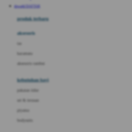
Awan
dewa4d DAFTAR
Azetabio
produk terbaru
B
aksesoris
Baabaasheepz
tas
Babiators
kacamata
Baby Dove
aksesoris rambut
Baby Jogger
Baby Rovega
kebutuhan bayi
Babybee
pakaian tidur
Banana Boat
set & terusan
Banz
piyama
Barbie
bodysuits
Beaba