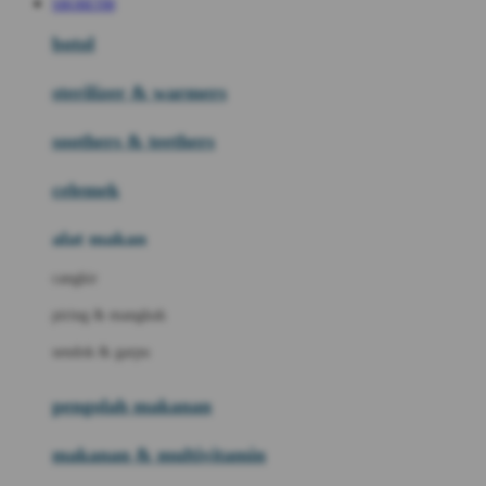
SBOBET88
botol
sterilizer & warmers
soothers & teethers
celemek
alat makan
cangkir
piring & mangkuk
sendok & garpu
pengolah makanan
makanan & multivitamin