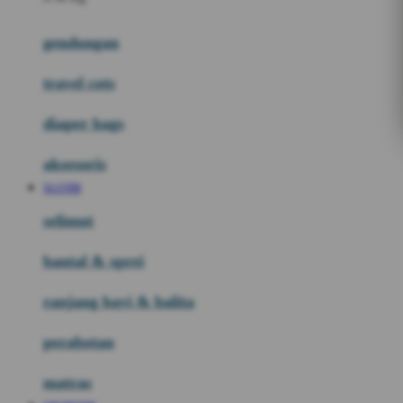
gendongan
travel cots
diaper bags
aksesoris
SLOT88
selimut
bantal & sprei
ranjang bayi & balita
perabotan
matras