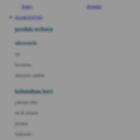
Asics
Aveeno
dewa4d DAFTAR
produk terbaru
aksesoris
tas
kacamata
aksesoris rambut
kebutuhan bayi
pakaian tidur
set & terusan
piyama
bodysuits