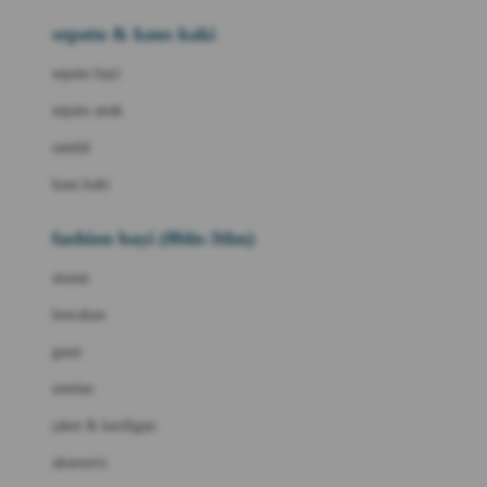
sepatu & kaus kaki
sepatu bayi
sepatu anak
sandal
kaus kaki
fashion bayi (0bln-3thn)
atasan
bawahan
gaun
setelan
jaket & kardigan
aksesoris