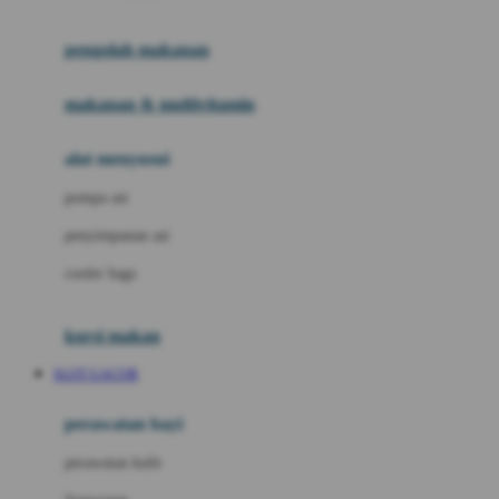
Joie
pengolah makanan
Joolz
Jujube
makanan & multivitamin
K
alat menyusui
Kiddycuts
pompa asi
Kumon
penyimpanan asi
L
cooler bags
Leapfrog
kursi makan
Leclerc
SLOT GACOR
Lee Vierra
Lillebaby
perawatan bayi
Little Bird Told Me
perawatan kulit
Little Miss Janis