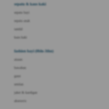
Beauty Barn
sepatu & kaus kaki
Bio Oil
sepatu bayi
Biolane
sepatu anak
Bite Fighters
sandal
Bizzi Growin
kaus kaki
Blackmores
fashion bayi (0bln-3thn)
Blooming Marvellous
atasan
Bonnels
bawahan
Bravado
gaun
Bruder
setelan
Brush Baby
jaket & kardigan
Buds Organics
aksesoris
Bugaboo