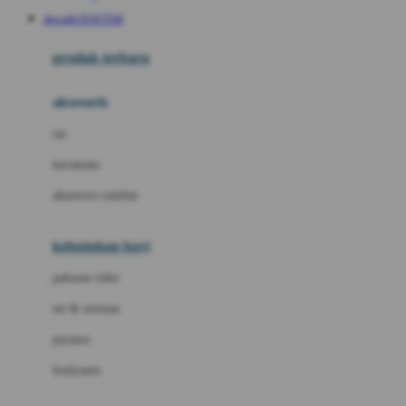
Awan
dewa4d DAFTAR
Azetabio
produk terbaru
B
aksesoris
Baabaasheepz
tas
Babiators
kacamata
Baby Dove
aksesoris rambut
Baby Jogger
Baby Rovega
kebutuhan bayi
Babybee
pakaian tidur
Banana Boat
set & terusan
Banz
piyama
Barbie
bodysuits
Beaba