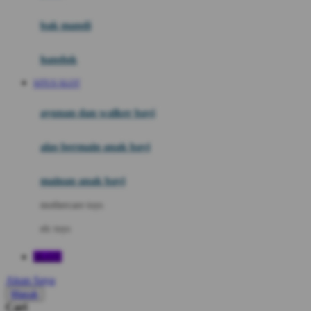
Mini Monkey
Moby
bak mandi
Momami
handuk
Mothercare
SITUS SLOT
Mustela
ayunan dan walker bayi
My Buddy Tag
My K
alas bermain anak bayi
N
mainan anak bayi
Naif
mothercare toys
Nike
elc toys
Nordic Natural
SLOT
Nuby
Akun Saya
Nuna
Masuk
Cari