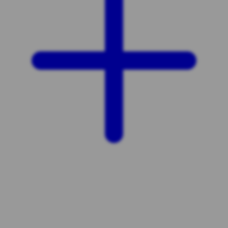
X
Xootz
Y
Yamatoya
Z
Zaxy
Zoggs
0-9
4Moms
59S