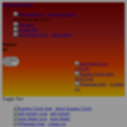
lewati ke Konten
download apps
download app from:
gift registry
Bahasa
ID
LOGIN
DAFTAR
Contact
Us
Toggle Nav
about Kanmo Circle
gift registry
store finder
contact us