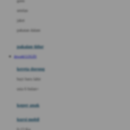
gaun
Dae Organics
setelan
Docare
jaket
Doona
pakaian dalam
Down To Earth
Drew
pakaian tidur
Dr. Brown's
dewa4d LOGIN
E
kereta dorong
ELC
bayi baru lahir
Ergobaby
usia 6 bulan+
Expert Care
koper anak
Ezyroller
kursi mobil
F
0-13 Kg