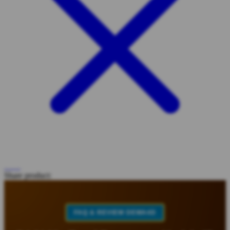
Share product:
FAQ & REVIEW DEWA4D