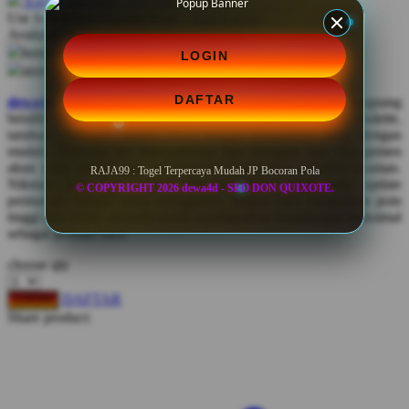
Earn
1.000.000
-
100.000.000
Bonus
Use Installment Options from
.
Laarn more
Q
Available for :
home delivery
LOGIN
QV Baby
store pickup
DAFTAR
dewa4d
Setelah register sebagai anggota, kamu bisa langsung
R
beralih antar kategori permainan mulai dari slot, bingo, roulette,
taruhan olahraga, kasino live, hingga permainan meja dengan
Real Shades
mudah. Platform ini menyediakan tips navigasi dan manajemen
akun yang simpel agar pengalaman bermainmu semakin nyaman.
Red Castle
RAJA99 : Togel Terpercaya Mudah JP Bocoran Pola
Nikmati juga fitur deposit dan penarikan cepat serta update
© COPYRIGHT 2026 dewa4d - SEO DON QUIXOTE.
permainan terbaru setiap minggunya. Jangan lupa kumpulkan poin
Ribbon Madness
tinggi dari setiap aktivitas untuk mendapatkan keuntungan maksimal
sebagai pemain baru.
S
choose qty
Sebamed
DAFTAR
LOGIN
Silver Cross
Share product:
Simply Idea
Skip Hop
Spectra