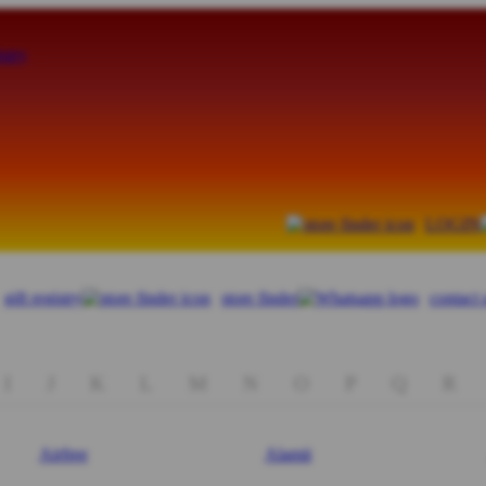
istry
LOGIN
gift registry
store finder
contact 
I
J
K
L
M
N
O
P
Q
R
Airfree
Alamii