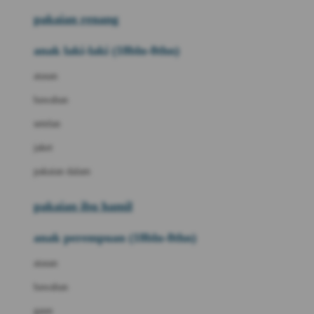
pakaian renang
anak laki-laki (18bln-8thn)
atasan
bawahan
setelan
jaket
pakaian dalam
pakaian ibu hamil
anak perempuan (18bln-8thn)
atasan
bawahan
gaun