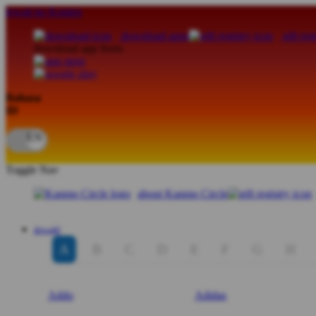
lewati ke Konten
download apps
gift reg
download app from:
Bahasa
ID
Toggle Nav
about Kanmo Circle
dewa4d
A
B
C
D
E
F
G
H
Addo
Adidas