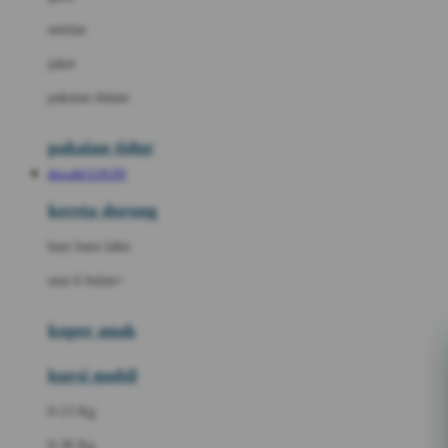
setelan
jaket
pakaian dalam
pakaian tidur
dewa4d LOGIN
kereta dorong
bayi baru lahir
usia 6 bulan+
koper anak
kursi mobil
0-13 Kg
0-36 Kg