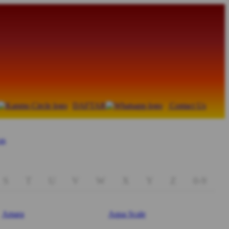
DAFTAR
Contact Us
us
S
T
U
V
W
X
Y
Z
0-9
Amara
Aqua Scale