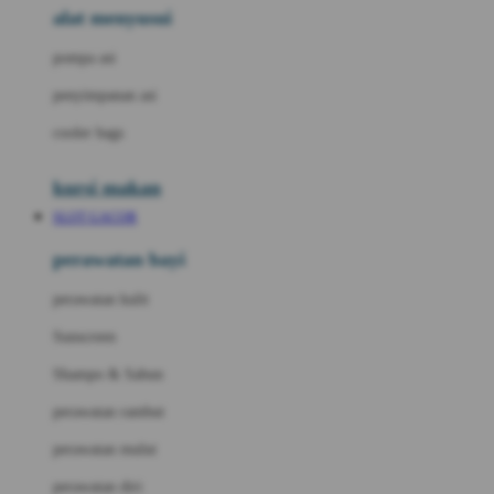
alat menyusui
pompa asi
penyimpanan asi
cooler bags
kursi makan
SLOT GACOR
perawatan bayi
perawatan kulit
Sunscreen
Shampo & Sabun
perawatan rambut
perawatan mulut
perawatan diri