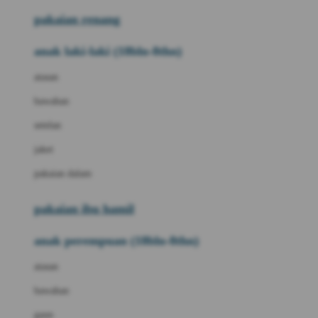
pakaian renang
anak laki-laki (18bln-8thn)
atasan
bawahan
setelan
jaket
pakaian dalam
pakaian ibu hamil
anak perempuan (18bln-8thn)
atasan
bawahan
gaun