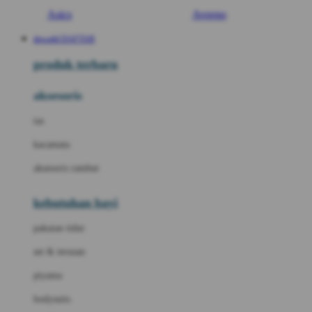
Asics
Aveeno
dewa4d DAFTAR
produk terbaru
aksesoris
tas
kacamata
aksesoris rambut
kebutuhan bayi
pakaian tidur
set & terusan
piyama
bodysuits