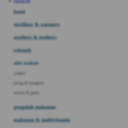
SBOBET88
botol
sterilizer & warmers
soothers & teethers
celemek
alat makan
cangkir
piring & mangkuk
sendok & garpu
pengolah makanan
makanan & multivitamin