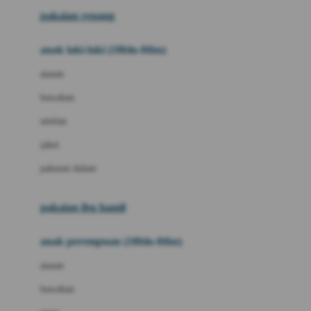
Buggygear
pakaian renang
Bumkins
anak laki-laki (18bln-8thn)
C
atasan
Cetaphil
bawahan
Chicco
setelan
Childlife
jaket
Clevamama
pakaian dalam
Cocolatte
Cottonseeds
pakaian ibu hamil
Cozy N Safe
anak perempuan (18bln-8thn)
Crane
atasan
Cybex
bawahan
D