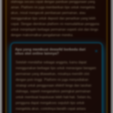
olahraga secara cepat dengan panduan penggunaan yang
aman. Platform ini juga memberikan tips untuk mengelola
akun, misal mengecek pembaruan permainan, atau
menggunakan tips untuk deposit dan penarikan yang lebih
cepat. Dengan demikian platform ini memudahkan pengguna
untuk menjelajahi berbagai permainan seperti slot dan bingo
dengan maksimalkan pengalaman mereka.
Apa yang membuat dewa4d berbeda dari
+
situs slot online lainnya?
Setelah mendaftar sebagai anggota, kamu dapat
menggunakan berbagai tips untuk menavigasi beragam
permainan yang ditawarkan, misalnya memilih slot
dengan poin tinggi. Platform ini juga menyediakan
strategi untuk penggunaan efektif bingo dan taruhan
olahraga, seperti menganalisis peringkat permainan
untuk membuat keputusan lebih hati-hati. Selain itu,
pengguna dapat mengakses sepuluh tips untuk
mengelola akun, contohnya beralih cepat antara