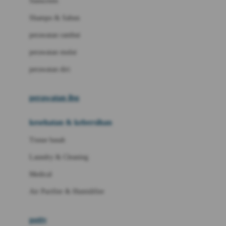
Sunscreen
London Taxi
Shampo & Sabun
Love To Dream
perawatan rambut
perawatan mulut
M
perawatan diri
Magformers
Mama's Choice
perawatan ibu
Mamas&Papas
kesehatan & kebersihan
Mamaway
Tissue basah
Maxi Cosi
Laundry & Cleaning
Megabloks
Medical
Micro
Air Purifier & Humidifier
MiDeer
Mimi & Lula
potty