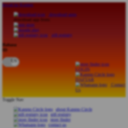
lewati ke Konten
download apps
download app from:
gift registry
Bahasa
ID
LOGIN
DAFTAR
Contact
Us
Toggle Nav
about Kanmo Circle
gift registry
store finder
contact us