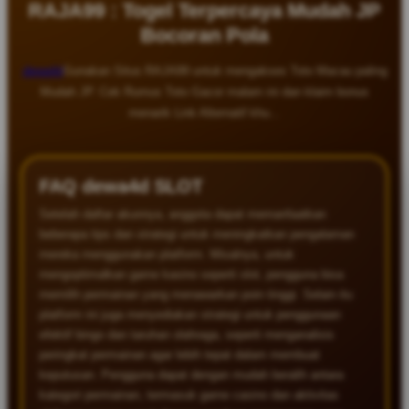
RAJA99 : Togel Terpercaya Mudah JP
Bocoran Pola
dewa4d
Gunakan Situs RAJA99 untuk mengakses Toto Macau paling
Mudah JP. Cek Rumus Toto Gacor malam ini dan klaim bonus
menarik Link Alternatif khu...
FAQ dewa4d SLOT
Setelah daftar akunnya, anggota dapat memanfaatkan
beberapa tips dan strategi untuk meningkatkan pengalaman
mereka menggunakan platform. Misalnya, untuk
mengoptimalkan game kasino seperti slot, pengguna bisa
memilih permainan yang menawarkan poin tinggi. Selain itu
platform ini juga menyediakan strategi untuk penggunaan
efektif bingo dan taruhan olahraga, seperti menganalisis
peringkat permainan agar lebih tepat dalam membuat
keputusan. Pengguna dapat dengan mudah beralih antara
kategori permainan, termasuk game casino dan aktivitas