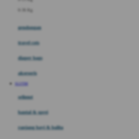
Felt So Sweet
0-36 Kg
Fisher Price
Flipper
gendongan
Friends Of Sally
travel cots
G
diaper bags
Gb
Geko
aksesoris
Graco
SLOT88
Gund
selimut
H
bantal & sprei
Habbie
Haenim
ranjang bayi & balita
Happy Horse