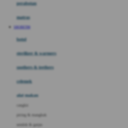
perabotan
Happy Tummy
Hauck
matras
Havaianas
SBOBET88
Hegen
botol
Hot Wheels
sterilizer & warmers
Hybrid
soothers & teethers
I
Inlacta DHA
celemek
Interlac
alat makan
Ivenet
cangkir
J
piring & mangkuk
Jack N Jill
sendok & garpu