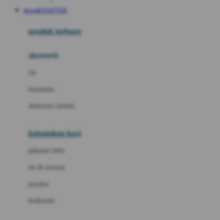
Awan
dewa4d DAFTAR
Azetabio
produk terbaru
B
aksesoris
Baabaasheepz
tas
Babiators
kacamata
Baby Dove
aksesoris rambut
Baby Jogger
Baby Rovega
kebutuhan bayi
Babybee
pakaian tidur
Banana Boat
set & terusan
Banz
piyama
Barbie
bodysuits
Beaba