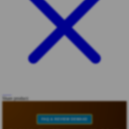
Share product:
FAQ & REVIEW DEWA4D