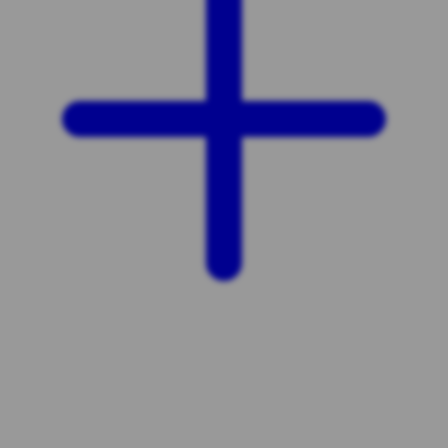
X
Xootz
Y
Yamatoya
Z
Zaxy
Zoggs
0-9
4Moms
59S