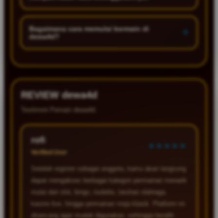
pertandingan untuk membuat keputusan yang lebih hati-
Misalnya, Anda bisa memilih permainan dengan poin
hati. Pengguna dapat dengan mudah mengakses
Setelah mendaftar sebagai anggota, kamu dapat
tinggi atau mempelajari strategi efektif untuk
sepuluh tips untuk mengelola akun, misalnya beralih
menggunakan berbagai tips untuk menavigasi dunia
Bagaimana cara memulai bermain di
meningkatkan peluang kemenangan. Platform ini juga
+
cepat antara kategori permainan kasino dan aktivitas
dewa4d?
perjudian digital ini. Untuk contohnya, pilihlah slot atau
menyediakan informasi tentang olahraga terkini,
olahraga. Selain itu, platform ini menawarkan tips
permainan meja yang menawarkan poin tinggi untuk
memungkinkan Anda untuk memaksimalkan
Setelah daftar , anggot dapat menggunakan tips untuk
tentang cara deposit dan penarikan yang lebih cepat
meningkatkan peluangmu. Selain itu, platform ini
pengalaman bermain taruhan olahraga. Anda dapat
menavigasi permainan kasino dan olahraga secara
atau memeriksa pembaruan game terbaru. Dengan
menyediakan strategi untuk penggunaan efektif bingo
mengelola akun Anda dengan mudah - beralih cepat
efektif. Misalnya, pengguna dapat mempelajari strategi
panduan ini, Anda dapat memaksimalkan pengalaman
dan kategori taruhan olahraga, seperti menganalisis
antara kategori permainan kasino dan olahraga,
untuk memilih permainan bingo atau taruhan olahraga
bermain seperti slot dan bingo dengan cara yang aman
peringkat para pemain untuk membuat keputusan yang
REVIEW dewa4d
memeriksa riwayat aktivitas, dan memantau poin yang
yang memberikan poin tertinggi. Platform ini juga
dan menyenangkan.
lebih hati-hati. Kamu dapat dengan mudah mengakses
telah Anda kumpulkan. Selain itu, platform ini juga
Testimoni Pemain dewa4d.
menyediakan panduan tentang cara mengaplikasikan
sepuluh tips untuk mengelola akun, misalnya beralih
memberi tahu Anda cara deposit dan withdrawal dengan
tips manajemen akun, seperti beralih cepat antara jenis
cepat antara permainan kasino dan aktivitas terkait
cepat dan aman. Dengan tips dan strategi yang
permainan, memproses deposit, penarikan, serta
olahraga, semua dengan panduan penggunaan yang
tersedia, Anda dapat menavigasi platform dengan
dina
melacak pembaruan terbaru pada permainan favorit
aman dan terpercaya.
mudah dan membuat pengalaman bermain semakin
mereka. Bagi pengguna baru, platform ini menawarkan
Verified User
menyenangkan.
sepuluh tips untuk memahami cara mendapatkan
pengalaman paling optimal, mencakup strategi dasar
dalam menikmati berbagai macam permainan mulai dari
slot hingga sports betting, sambil memastikan
keamanan dan kenyamanan selama menggunakan