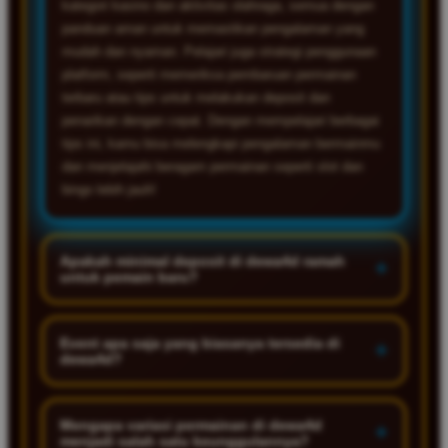
kategori kasino dan aktivitas olahraga, semua dengan
panduan aman untuk memastikan pengalaman yang
mudah dan nyaman. Pelajari juga strategi penggunaan
platform, seperti memeriksa pembaruan permainan
terbaru atau tips untuk melakukan deposit dan
penarikan dengan cepat. Dengan mempelajari berbagai
tips ini, kamu bisa melengkapi pengalaman bermainmu
dan menjelajahi beragam permainan seperti slot dan
bingo lebih jauh!
Apakah minimal deposit di dewa4d ramah
+
untuk pemain baru?
Setelah pendaftaran selesai, anggota dapat
menggunakan tips untuk menavigasi berbagai macam
Event apa saja yang biasanya tersedia di
+
dewa4d?
permainan, contohnya dengan memilih permainan yang
sesuai minat atau memiliki poin tinggi. PLATFORM ini
Setelah mengregister dan menjadi anggota, Anda dapat
menyediakan strategi untuk penggunaan efektif bingo
menggunakan tips untuk menjelajahi berbagai
Mengapa variasi permainan di dewa4d
dan taruhan olahraga, seperti menganalisis peringkat
+
menjadi salah satu keunggulannya?
permainan kasino seperti slot, bingo, dan table games.