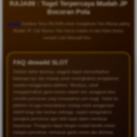
RAJA99 : Togel Terpercaya Mudah JP
Bocoran Pola
dewa4d
Gunakan Situs RAJA99 untuk mengakses Toto Macau paling
Mudah JP. Cek Rumus Toto Gacor malam ini dan klaim bonus
menarik Link Alternatif khu...
FAQ dewa4d SLOT
Setelah daftar akunnya, anggota dapat memanfaatkan
beberapa tips dan strategi untuk meningkatkan pengalaman
mereka menggunakan platform. Misalnya, untuk
mengoptimalkan game kasino seperti slot, pengguna bisa
memilih permainan yang menawarkan poin tinggi. Selain itu
platform ini juga menyediakan strategi untuk penggunaan
efektif bingo dan taruhan olahraga, seperti menganalisis
peringkat permainan agar lebih tepat dalam membuat
keputusan. Pengguna dapat dengan mudah beralih antara
kategori permainan, termasuk game casino dan aktivitas