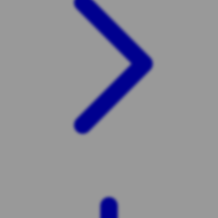
Twistshake
TY Toys
U
V
Veja
Vitaflow
Vtech
W
Waterland
Wellness