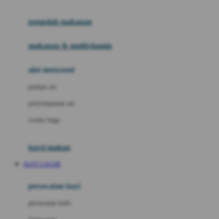
Joie
pengolah makanan
Joolz
Jujube
makanan & multivitamin
K
alat menyusui
Kiddycuts
pompa asi
Kumon
penyimpanan asi
L
cooler bags
Leapfrog
kursi makan
Leclerc
SLOT GACOR
Lee Vierra
Lillebaby
perawatan bayi
Little Bird Told Me
perawatan kulit
Little Miss Janis