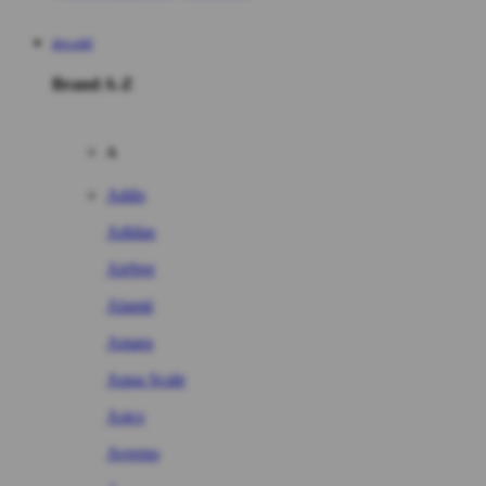
dewa4d
Brand A-Z
A
Addo
Adidas
Airfree
Alamii
Amara
Aqua Scale
Asics
Aveeno