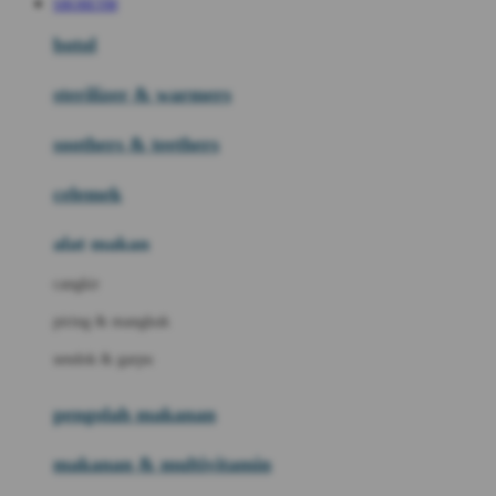
SBOBET88
botol
sterilizer & warmers
soothers & teethers
celemek
alat makan
cangkir
piring & mangkuk
sendok & garpu
pengolah makanan
makanan & multivitamin