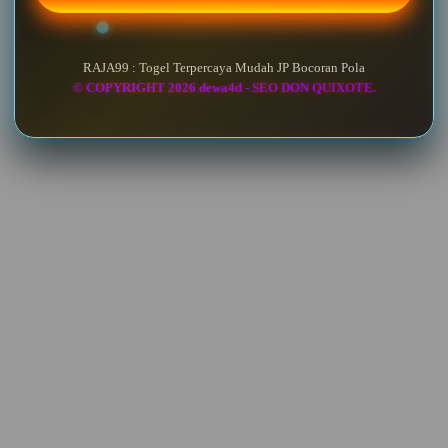
RAJA99 : Togel Terpercaya Mudah JP Bocoran Pola
© COPYRIGHT 2026 dewa4d - SEO DON QUIXOTE.