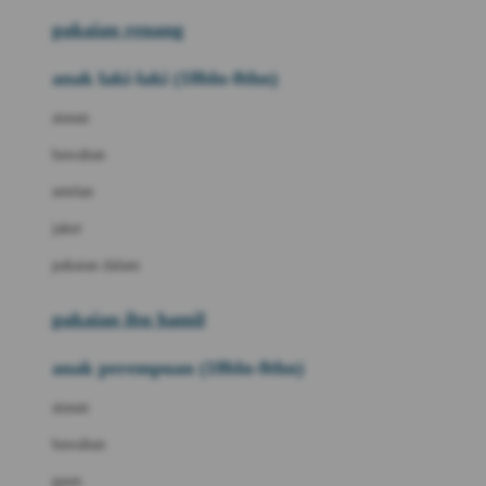
pakaian renang
anak laki-laki (18bln-8thn)
atasan
bawahan
setelan
jaket
pakaian dalam
pakaian ibu hamil
anak perempuan (18bln-8thn)
atasan
bawahan
gaun