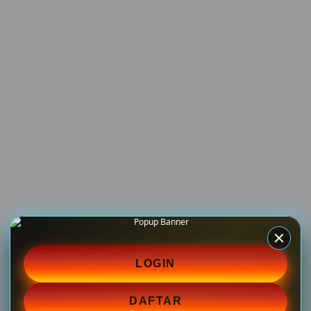
LOGIN
DAFTAR