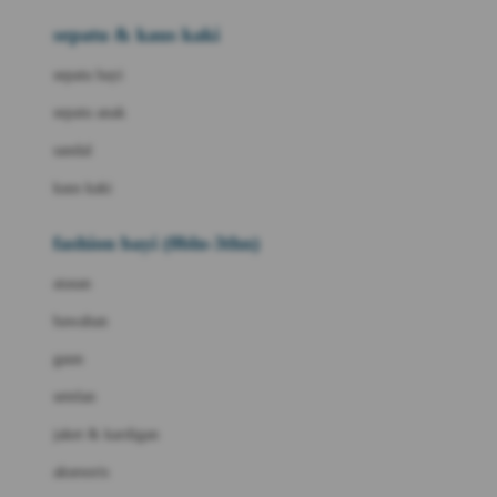
sepatu & kaus kaki
sepatu bayi
sepatu anak
sandal
kaus kaki
fashion bayi (0bln-3thn)
atasan
bawahan
gaun
setelan
jaket & kardigan
aksesoris