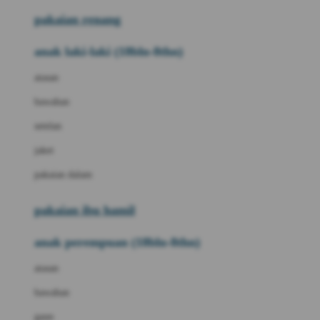
pakaian renang
anak laki-laki (18bln-8thn)
atasan
bawahan
setelan
jaket
pakaian dalam
pakaian ibu hamil
anak perempuan (18bln-8thn)
atasan
bawahan
gaun