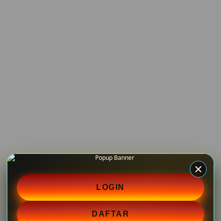
LOGIN
DAFTAR