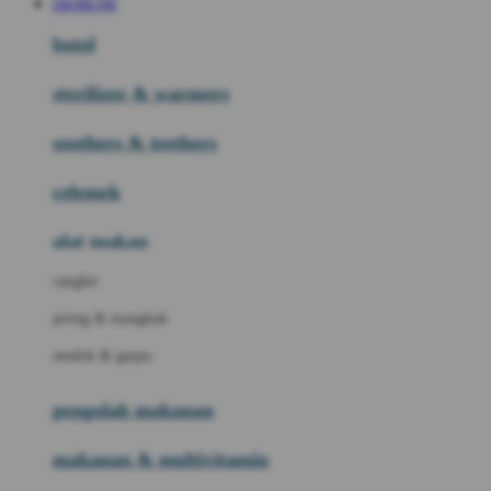
SBOBET88
botol
sterilizer & warmers
soothers & teethers
celemek
alat makan
cangkir
piring & mangkuk
sendok & garpu
pengolah makanan
makanan & multivitamin