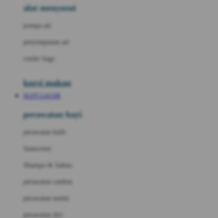
alat menyusui
pompa asi
penyimpanan asi
cooler bags
kursi makan
SLOT GACOR
perawatan bayi
perawatan kulit
Sunscreen
Shampo & Sabun
perawatan rambut
perawatan mulut
perawatan diri