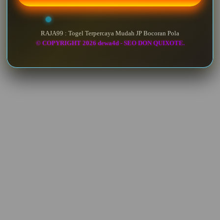
RAJA99 : Togel Terpercaya Mudah JP Bocoran Pola
© COPYRIGHT 2026 dewa4d - SEO DON QUIXOTE.