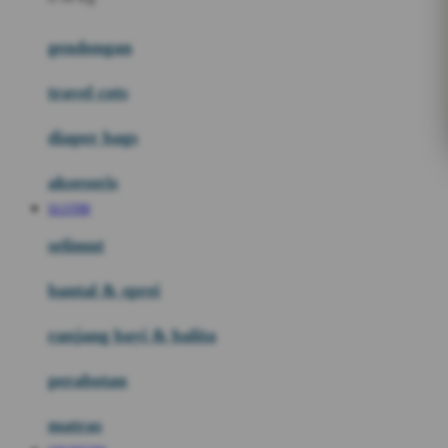
gendongan
travel cots
diaper bags
aksesoris
SLOT88
selimut
bantal & sprei
ranjang bayi & balita
perabotan
matras