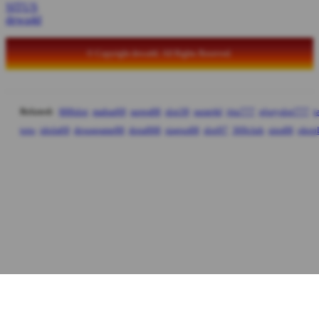
dewa4d
TOGEL
SITUS
dewa4d
© Copyright dewa4d. All Rights Reserved.
Related:
888slot
mabar69
surga88
slot39
surat4d
jitu777
gloryslot777
t
toto
idola69
dewagame88
dota888
siagus88
slot97
369club
sins88
okep