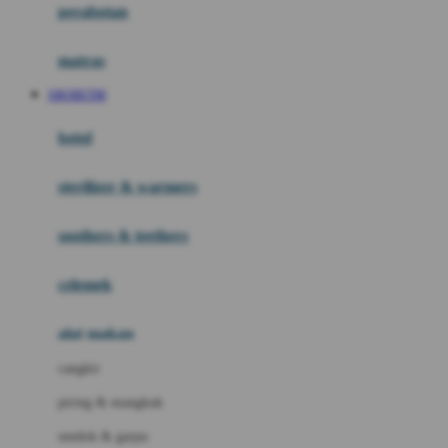
perabotan
Happy Tummy
Hauck
matras
Havaianas
SBOBET88
Hegen
botol
Hot Wheels
sterilizer & warmers
Hybrid
soothers & teethers
I
Inlacta DHA
celemek
Interlac
alat makan
Ivenet
cangkir
J
piring & mangkuk
Jack N Jill
sendok & garpu