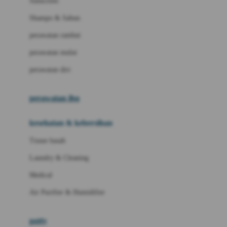
Sunscreen
London Taxi
Shampo & Sabun
Love To Dream
perawatan rambut
perawatan mulut
M
perawatan diri
Magformers
Mama's Choice
perawatan ibu
Mamas&Papas
kesehatan & kebersihan
Mamaway
Tissue basah
Maxi Cosi
Laundry & Cleaning
Megabloks
Medical
Micro
Air Purifier & Humidifier
MiDeer
Mimi & Lula
potty