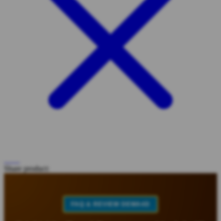
Share product:
FAQ & REVIEW DEWA4D