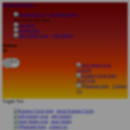
lewati ke Konten
download apps
download app from:
gift registry
Bahasa
ID
LOGIN
DAFTAR
Contact
Us
Toggle Nav
about Kanmo Circle
gift registry
store finder
contact us