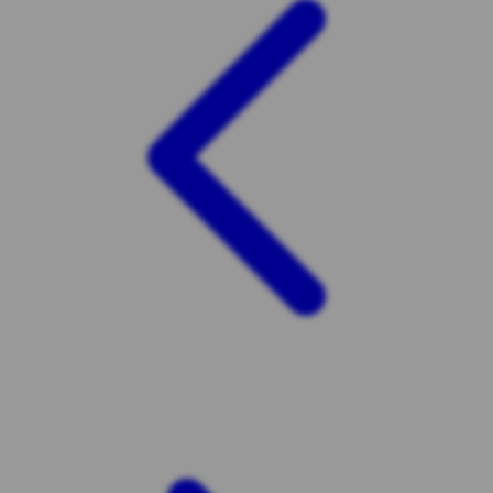
Squishmallows
Starbooks
Stick-O
Stokke
Sudocrem
Sumimo
Sunnylife
Sun-Staches
Swimava
T
Tommee Tippee
Trunki
Tutti Bambini