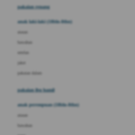
Buggygear
pakaian renang
Bumkins
anak laki-laki (18bln-8thn)
C
atasan
Cetaphil
bawahan
Chicco
setelan
Childlife
jaket
Clevamama
pakaian dalam
Cocolatte
Cottonseeds
pakaian ibu hamil
Cozy N Safe
anak perempuan (18bln-8thn)
Crane
atasan
Cybex
bawahan
D