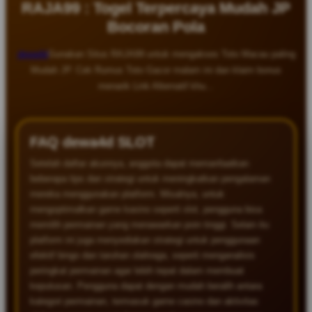
RAJA99 : Togel Terpercaya Mudah JP
Bocoran Pola
dewa4d
Gunakan Situs RAJA99 untuk mengakses Toto Macau paling
Mudah JP. Cek Rumus Toto Gacor malam ini dan klaim bonus
menarik Link Alternatif khu...
FAQ dewa4d SLOT
Setelah daftar akunnya, anggota dapat memanfaatkan
beberapa tips dan strategi untuk meningkatkan pengalaman
mereka menggunakan platform. Misalnya, untuk
mengoptimalkan game kasino seperti slot, pengguna bisa
memilih permainan yang menawarkan poin tinggi. Selain itu
platform ini juga menyediakan strategi untuk penggunaan
efektif bingo dan taruhan olahraga, seperti menganalisis
peringkat permainan agar lebih tepat dalam membuat
keputusan. Pengguna dapat dengan mudah beralih antara
kategori permainan, termasuk game casino dan aktivitas