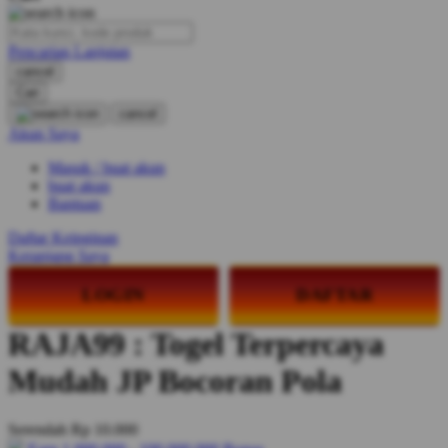
O
Pencarian Lanjutan
Oh Ma Grain
cancel
Okiedog
Cari
cancel
P
Akun Saya
Masuk / buat akun
Peachy
buat akun
Phil & Ted's
Bantuan
Philips Avent
Daftar Keinginan
Keranjang Saya
Pigeon
LOGIN
DAFTAR
Playgro
RAJA99 : Togel Terpercaya
Poled Global
Mudah JP Bocoran Pola
Ponycycle
Puma
Serendah
Rp 10.000
Pureats