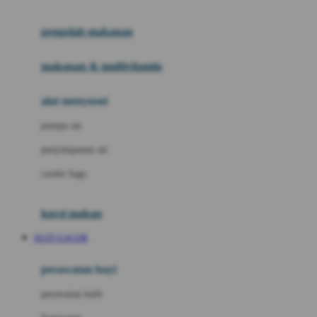
Joie
pengolah makanan
Joolz
Jujube
makanan & multivitamin
K
alat menyusui
Kiddycuts
pompa asi
Kumon
penyimpanan asi
L
cooler bags
Leapfrog
kursi makan
Leclerc
SLOT GACOR
Lee Vierra
Lillebaby
perawatan bayi
Little Bird Told Me
perawatan kulit
Little Miss Janis