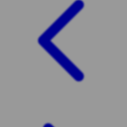
Squishmallows
Starbooks
Stick-O
Stokke
Sudocrem
Sumimo
Sunnylife
Sun-Staches
Swimava
T
Tommee Tippee
Trunki
Tutti Bambini