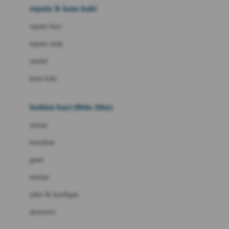
Beauty Barn
sepatu & kaus kaki
Bio Oil
sepatu bayi
Biolane
sepatu anak
Bite Fighters
sandal
Bizzi Growin
kaus kaki
Blackmores
fashion bayi (0bln-3thn)
Blooming Marvellous
atasan
Bonnels
bawahan
Bravado
gaun
Bruder
setelan
Brush Baby
jaket & kardigan
Buds Organics
aksesoris
Bugaboo