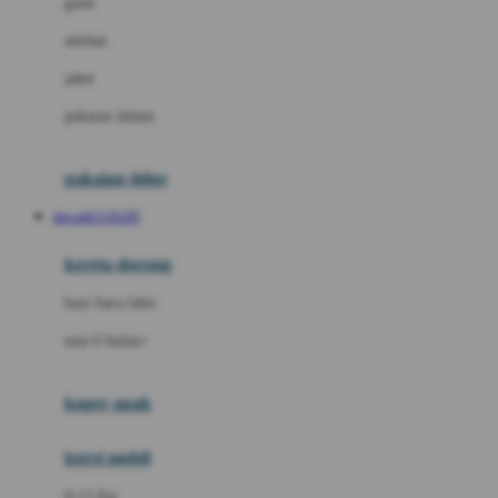
gaun
Dae Organics
setelan
Docare
jaket
Doona
pakaian dalam
Down To Earth
Drew
pakaian tidur
Dr. Brown's
dewa4d LOGIN
E
kereta dorong
ELC
bayi baru lahir
Ergobaby
usia 6 bulan+
Expert Care
koper anak
Ezyroller
kursi mobil
F
0-13 Kg