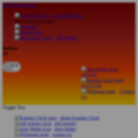
lewati ke Konten
download apps
download app from:
gift registry
Bahasa
ID
LOGIN
DAFTAR
Contact
Us
Toggle Nav
about Kanmo Circle
gift registry
store finder
contact us