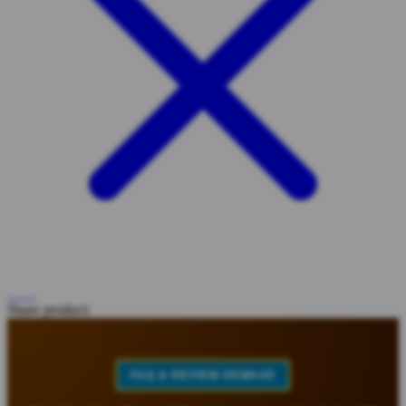
Share product:
FAQ & REVIEW DEWA4D