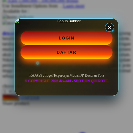
Earn
1.000.000
-
100.000.000
Bonus
Use Installment Options from
.
Laarn more
Q
Available for :
home delivery
QV Baby
store pickup
dewa4d
Setelah register sebagai anggota, kamu bisa langsung
R
LOGIN
beralih antar kategori permainan mulai dari slot, bingo, roulette,
taruhan olahraga, kasino live, hingga permainan meja dengan
Real Shades
mudah. Platform ini menyediakan tips navigasi dan manajemen
DAFTAR
akun yang simpel agar pengalaman bermainmu semakin nyaman.
Red Castle
Nikmati juga fitur deposit dan penarikan cepat serta update
permainan terbaru setiap minggunya. Jangan lupa kumpulkan poin
Ribbon Madness
tinggi dari setiap aktivitas untuk mendapatkan keuntungan maksimal
sebagai pemain baru.
RAJA99 : Togel Terpercaya Mudah JP Bocoran Pola
S
© COPYRIGHT 2026 dewa4d - SEO DON QUIXOTE.
choose qty
Sebamed
DAFTAR
LOGIN
Silver Cross
Share product:
Simply Idea
Skip Hop
Spectra