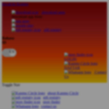
lewati ke Konten
download apps
download app from:
gift registry
Bahasa
ID
LOGIN
DAFTAR
Contact
Us
Toggle Nav
about Kanmo Circle
gift registry
store finder
contact us