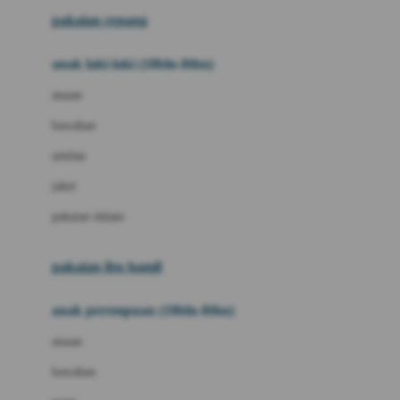
Buggygear
pakaian renang
Bumkins
anak laki-laki (18bln-8thn)
C
atasan
Cetaphil
bawahan
Chicco
setelan
Childlife
jaket
Clevamama
pakaian dalam
Cocolatte
Cottonseeds
pakaian ibu hamil
Cozy N Safe
anak perempuan (18bln-8thn)
Crane
atasan
Cybex
bawahan
D