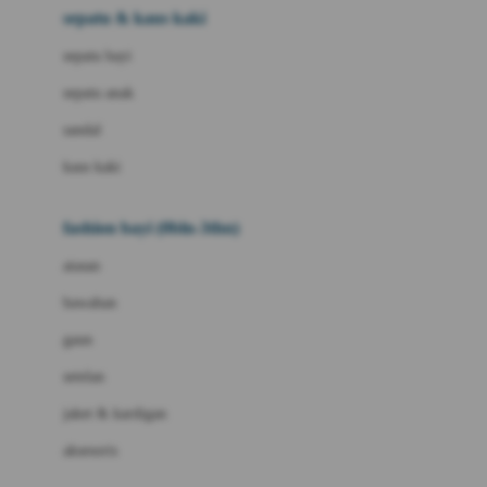
Beauty Barn
sepatu & kaus kaki
Bio Oil
sepatu bayi
Biolane
sepatu anak
Bite Fighters
sandal
Bizzi Growin
kaus kaki
Blackmores
fashion bayi (0bln-3thn)
Blooming Marvellous
atasan
Bonnels
bawahan
Bravado
gaun
Bruder
setelan
Brush Baby
jaket & kardigan
Buds Organics
aksesoris
Bugaboo