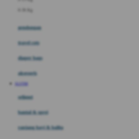
Felt So Sweet
0-36 Kg
Fisher Price
Flipper
gendongan
Friends Of Sally
travel cots
G
diaper bags
Gb
Geko
aksesoris
Graco
SLOT88
Gund
selimut
H
bantal & sprei
Habbie
Haenim
ranjang bayi & balita
Happy Horse