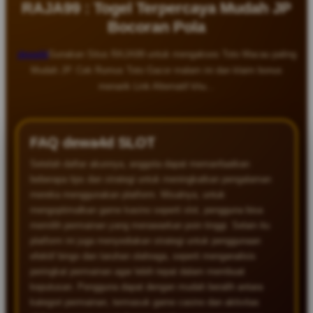
RAJA99 : Togel Terpercaya Mudah JP
Bocoran Pola
dewa4d
Gunakan Situs RAJA99 untuk mengakses Toto Macau paling
Mudah JP. Cek Rumus Toto Gacor malam ini dan klaim bonus
menarik Link Alternatif khu...
FAQ dewa4d SLOT
Setelah daftar akunnya, anggota dapat memanfaatkan
beberapa tips dan strategi untuk meningkatkan pengalaman
mereka menggunakan platform. Misalnya, untuk
mengoptimalkan game kasino seperti slot, pengguna bisa
memilih permainan yang menawarkan poin tinggi. Selain itu
platform ini juga menyediakan strategi untuk penggunaan
efektif bingo dan taruhan olahraga, seperti menganalisis
peringkat permainan agar lebih tepat dalam membuat
keputusan. Pengguna dapat dengan mudah beralih antara
kategori permainan, termasuk game casino dan aktivitas