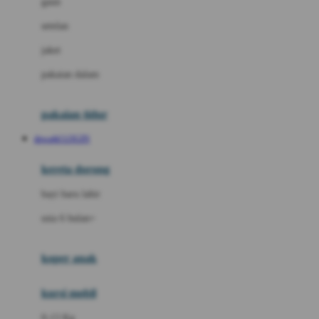
gaun
Dae Organics
setelan
Docare
jaket
Doona
pakaian dalam
Down To Earth
Drew
pakaian tidur
Dr. Brown's
dewa4d LOGIN
E
kereta dorong
ELC
bayi baru lahir
Ergobaby
usia 6 bulan+
Expert Care
koper anak
Ezyroller
kursi mobil
F
0-13 Kg