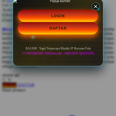
Earn
1.000.000
-
100.000.000
Bonus
Use Installment Options from
.
Laarn more
Q
Available for :
home delivery
LOGIN
QV Baby
store pickup
DAFTAR
dewa4d
Setelah register sebagai anggota, kamu bisa langsung
R
beralih antar kategori permainan mulai dari slot, bingo, roulette,
taruhan olahraga, kasino live, hingga permainan meja dengan
Real Shades
mudah. Platform ini menyediakan tips navigasi dan manajemen
akun yang simpel agar pengalaman bermainmu semakin nyaman.
Red Castle
RAJA99 : Togel Terpercaya Mudah JP Bocoran Pola
Nikmati juga fitur deposit dan penarikan cepat serta update
© COPYRIGHT 2026 dewa4d - SEO DON QUIXOTE.
permainan terbaru setiap minggunya. Jangan lupa kumpulkan poin
Ribbon Madness
tinggi dari setiap aktivitas untuk mendapatkan keuntungan maksimal
sebagai pemain baru.
S
choose qty
Sebamed
DAFTAR
LOGIN
Silver Cross
Share product:
Simply Idea
Skip Hop
Spectra