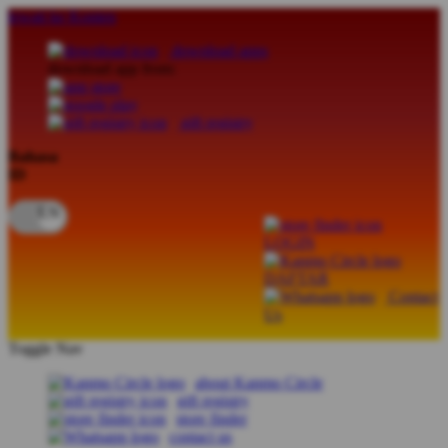
lewati ke Konten
download apps
download app from:
gift registry
Bahasa
ID
LOGIN
DAFTAR
Contact
Us
Toggle Nav
about Kanmo Circle
gift registry
store finder
contact us