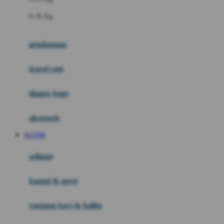
Felt So Sweet
0-36 Kg
Fisher Price
Flipper
gendongan
Friends Of Sally
travel cots
G
diaper bags
Gb
Geko
aksesoris
Graco
SLOT88
Gund
selimut
H
bantal & sprei
Habbie
Haenim
ranjang bayi & balita
Happy Horse