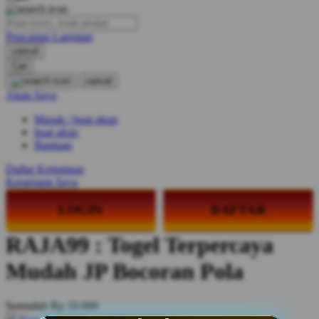
O
Pencarian Lanjutan
Oh Ma Grain
cancel
Okiedog
Cari
cancel
P
Akun Saya
Masuk / buat akun
Peachy
buat akun
Phil & Ted's
Bantuan
Philips Avent
Daftar Keinginan
Keranjang Saya
Pigeon
LOGIN
DAFTAR
Playgro
RAJA99 : Togel Terpercaya
Poled Global
Mudah JP Bocoran Pola
Ponycycle
Puma
Serendah
Rp 10.000
Pureats