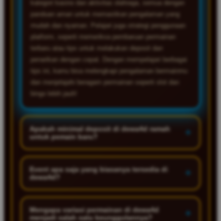
kategori kasino dan aktivitas olahraga, semua dengan
panduan aman untuk memastikan pengalaman yang
mudah dan nyaman. Pelajari juga strategi penggunaan
platform, seperti memeriksa pembaruan permainan
terbaru atau tips untuk melakukan deposit dan
penarikan dengan cepat. Dengan mempelajari berbagai
tips ini, kamu bisa melengkapi pengalaman bermainmu
dan menjelajahi beragam permainan seperti slot dan
bingo lebih jauh!
Apakah minimal deposit di dewa4d ramah
+
untuk pemain baru?
Setelah pendaftaran selesai, anggota dapat
menggunakan tips untuk menavigasi berbagai macam
Event apa saja yang biasanya tersedia di
+
dewa4d?
permainan, contohnya dengan memilih permainan yang
sesuai minat atau memiliki poin tinggi. PLATFORM ini
Setelah mengregister dan menjadi anggota, Anda dapat
menyediakan strategi untuk penggunaan efektif bingo
menggunakan tips untuk menjelajahi berbagai
Mengapa variasi permainan di dewa4d
dan taruhan olahraga, seperti menganalisis peringkat
+
menjadi salah satu keunggulannya?
permainan kasino seperti slot, bingo, dan table games.