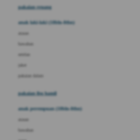
Buggygear
pakaian renang
Bumkins
anak laki-laki (18bln-8thn)
C
atasan
Cetaphil
bawahan
Chicco
setelan
Childlife
jaket
Clevamama
pakaian dalam
Cocolatte
Cottonseeds
pakaian ibu hamil
Cozy N Safe
anak perempuan (18bln-8thn)
Crane
atasan
Cybex
bawahan
D