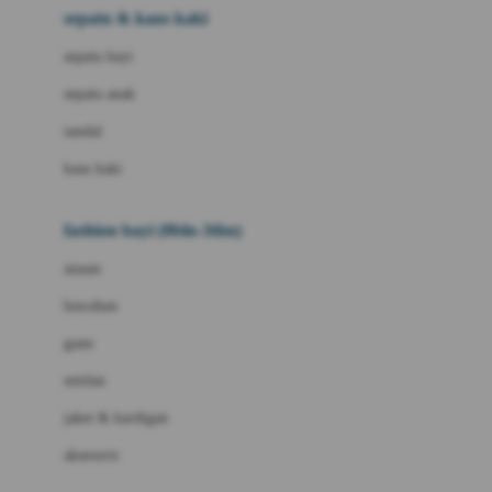
Beauty Barn
sepatu & kaus kaki
Bio Oil
sepatu bayi
Biolane
sepatu anak
Bite Fighters
sandal
Bizzi Growin
kaus kaki
Blackmores
fashion bayi (0bln-3thn)
Blooming Marvellous
atasan
Bonnels
bawahan
Bravado
gaun
Bruder
setelan
Brush Baby
jaket & kardigan
Buds Organics
aksesoris
Bugaboo