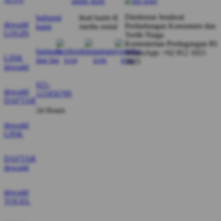
dewa4d
butuh
unduh aplikasi
we accept
bantuan?
dewa4d
hubungi
kami
dewa4d
SLOT
Direktorat Jenderal
hubungi
ikuti kami di
dewa4d
Perlindungan Konsumen dan
kami
media sosial
LOGIN
Tertib Niaga
Kementerian Perdagangan RI
bantuan
WhatsApp: +62 812 1021
LINK
dan faq
3625
dewa4d
021-
dewa4d
123456789
DAFTAR
24 Hours
dewa4d
LINK
DAFTAR
dewa4d