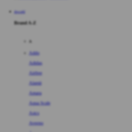
dewa4d
Brand A-Z
A
Addo
Adidas
Airfree
Alamii
Amara
Aqua Scale
Asics
Aveeno