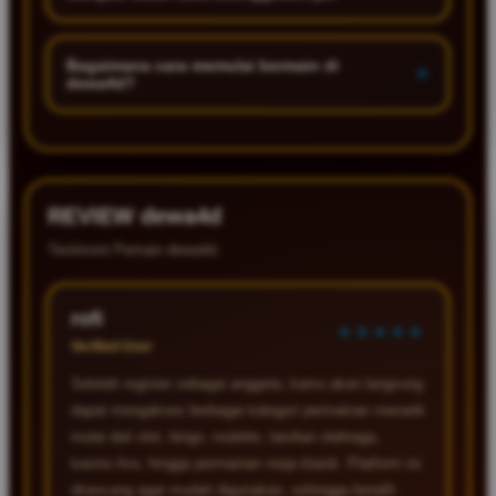
pertandingan untuk membuat keputusan yang lebih hati-
Misalnya, Anda bisa memilih permainan dengan poin
hati. Pengguna dapat dengan mudah mengakses
Setelah mendaftar sebagai anggota, kamu dapat
tinggi atau mempelajari strategi efektif untuk
sepuluh tips untuk mengelola akun, misalnya beralih
menggunakan berbagai tips untuk menavigasi dunia
Bagaimana cara memulai bermain di
meningkatkan peluang kemenangan. Platform ini juga
+
cepat antara kategori permainan kasino dan aktivitas
dewa4d?
perjudian digital ini. Untuk contohnya, pilihlah slot atau
menyediakan informasi tentang olahraga terkini,
olahraga. Selain itu, platform ini menawarkan tips
permainan meja yang menawarkan poin tinggi untuk
memungkinkan Anda untuk memaksimalkan
Setelah daftar , anggot dapat menggunakan tips untuk
tentang cara deposit dan penarikan yang lebih cepat
meningkatkan peluangmu. Selain itu, platform ini
pengalaman bermain taruhan olahraga. Anda dapat
menavigasi permainan kasino dan olahraga secara
atau memeriksa pembaruan game terbaru. Dengan
menyediakan strategi untuk penggunaan efektif bingo
mengelola akun Anda dengan mudah - beralih cepat
efektif. Misalnya, pengguna dapat mempelajari strategi
panduan ini, Anda dapat memaksimalkan pengalaman
dan kategori taruhan olahraga, seperti menganalisis
antara kategori permainan kasino dan olahraga,
untuk memilih permainan bingo atau taruhan olahraga
bermain seperti slot dan bingo dengan cara yang aman
peringkat para pemain untuk membuat keputusan yang
REVIEW dewa4d
memeriksa riwayat aktivitas, dan memantau poin yang
yang memberikan poin tertinggi. Platform ini juga
dan menyenangkan.
lebih hati-hati. Kamu dapat dengan mudah mengakses
telah Anda kumpulkan. Selain itu, platform ini juga
Testimoni Pemain dewa4d.
menyediakan panduan tentang cara mengaplikasikan
sepuluh tips untuk mengelola akun, misalnya beralih
memberi tahu Anda cara deposit dan withdrawal dengan
tips manajemen akun, seperti beralih cepat antara jenis
cepat antara permainan kasino dan aktivitas terkait
cepat dan aman. Dengan tips dan strategi yang
permainan, memproses deposit, penarikan, serta
olahraga, semua dengan panduan penggunaan yang
tersedia, Anda dapat menavigasi platform dengan
dina
melacak pembaruan terbaru pada permainan favorit
aman dan terpercaya.
mudah dan membuat pengalaman bermain semakin
mereka. Bagi pengguna baru, platform ini menawarkan
Verified User
menyenangkan.
sepuluh tips untuk memahami cara mendapatkan
pengalaman paling optimal, mencakup strategi dasar
dalam menikmati berbagai macam permainan mulai dari
slot hingga sports betting, sambil memastikan
keamanan dan kenyamanan selama menggunakan