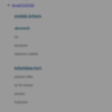
Awan
dewa4d DAFTAR
Azetabio
produk terbaru
B
aksesoris
Baabaasheepz
tas
Babiators
kacamata
Baby Dove
aksesoris rambut
Baby Jogger
Baby Rovega
kebutuhan bayi
Babybee
pakaian tidur
Banana Boat
set & terusan
Banz
piyama
Barbie
bodysuits
Beaba