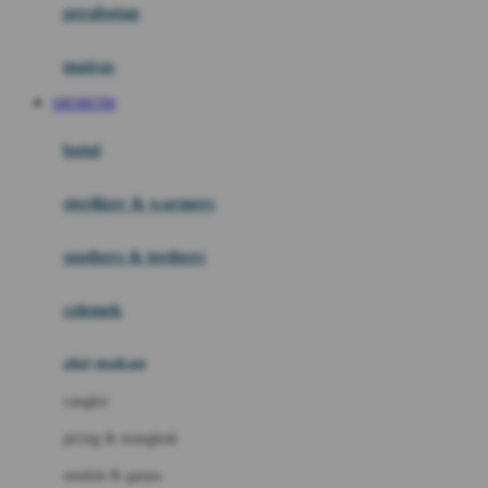
perabotan
Happy Tummy
Hauck
matras
Havaianas
SBOBET88
Hegen
botol
Hot Wheels
sterilizer & warmers
Hybrid
soothers & teethers
I
Inlacta DHA
celemek
Interlac
alat makan
Ivenet
cangkir
J
piring & mangkuk
Jack N Jill
sendok & garpu