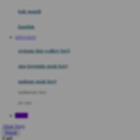
Mini Monkey
Moby
bak mandi
Momami
handuk
Mothercare
SITUS SLOT
Mustela
ayunan dan walker bayi
My Buddy Tag
My K
alas bermain anak bayi
N
mainan anak bayi
Naif
mothercare toys
Nike
elc toys
Nordic Natural
SLOT
Nuby
Akun Saya
Nuna
Masuk
Cari