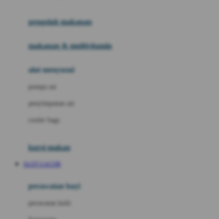
Joie
pengolah makanan
Joolz
Jujube
makanan & multivitamin
K
alat menyusui
Kiddycuts
pompa asi
Kumon
penyimpanan asi
L
cooler bags
Leapfrog
kursi makan
Leclerc
SLOT GACOR
Lee Vierra
Lillebaby
perawatan bayi
Little Bird Told Me
perawatan kulit
Little Miss Janis