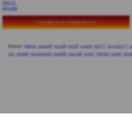
dewa4d
TOGEL
SITUS
dewa4d
© Copyright dewa4d. All Rights Reserved.
Related:
888slot
mabar69
surga88
slot39
surat4d
jitu777
gloryslot777
t
toto
idola69
dewagame88
dota888
siagus88
slot97
369club
sins88
okep