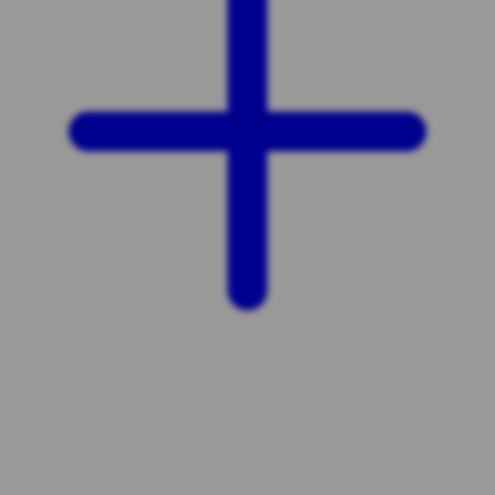
X
Xootz
Y
Yamatoya
Z
Zaxy
Zoggs
0-9
4Moms
59S