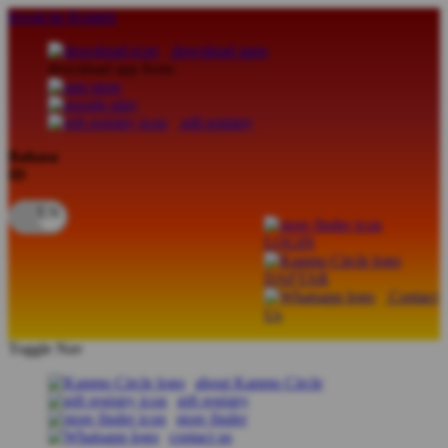
lewati ke Konten
download apps
download app from:
gift registry
Bahasa
ID
LOGIN
DAFTAR
Contact
Us
Toggle Nav
about Kanmo Circle
gift registry
store finder
contact us