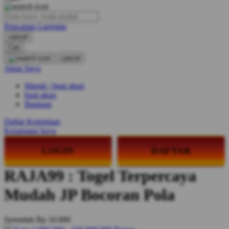
O
Pencarian Lanjutan
Oh Ma Grain
cancel
Okiedog
Cari
cancel
P
Akun Saya
Masuk / buat akun
Peachy
buat akun
Phil & Ted's
Bantuan
Philips Avent
Daftar Keinginan
Keranjang Saya
Pigeon
LOGIN
DAFTAR
Playgro
RAJA99 : Togel Terpercaya
Poled Global
Mudah JP Bocoran Pola
Ponycycle
Puma
Serendah
Rp 10.000
Pureats