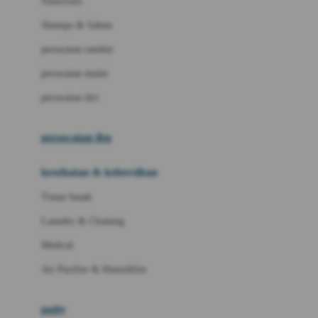
Sunscreen
London Taxi
Shampo & Sabun
Love To Dream
perawatan rambut
perawatan mulut
M
perawatan diri
Magformers
Mama's Choice
perawatan ibu
Mamas&Papas
kesehatan & kebersihan
Mamaway
Tissue basah
Maxi Cosi
Laundry & Cleaning
Megabloks
Medical
Micro
Air Purifier & Humidifier
MiDeer
Mimi & Lula
potty