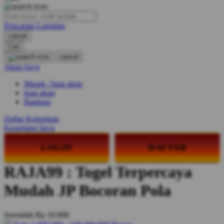
O
Pencarian Lanjutan
Oh Ma Grain
cancel
Okiedog
Cari
cancel
P
Akun Saya
Masuk / buat akun
Peachy
buat akun
Phil & Ted's
Bantuan
Philips Avent
Daftar Keinginan
Keranjang Saya
Pigeon
LOGIN
DAFTAR
Playgro
RAJA99 : Togel Terpercaya
Poled Global
Mudah JP Bocoran Pola
Ponycycle
Puma
Serendah
Rp 10.000
Pureats