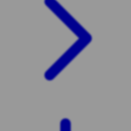
Twistshake
TY Toys
U
V
Veja
Vitaflow
Vtech
W
Waterland
Wellness