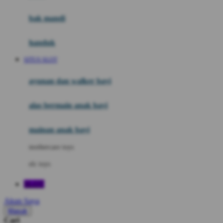
Mini Monkey
Moby
bak mandi
Momami
handuk
Mothercare
SITUS SLOT
Mustela
ayunan dan walker bayi
My Buddy Tag
My K
alas bermain anak bayi
N
mainan anak bayi
Naif
mothercare toys
Nike
elc toys
Nordic Natural
SLOT
Nuby
Akun Saya
Nuna
Masuk
Cari