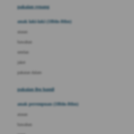
Buggygear
pakaian renang
Bumkins
anak laki-laki (18bln-8thn)
C
atasan
Cetaphil
bawahan
Chicco
setelan
Childlife
jaket
Clevamama
pakaian dalam
Cocolatte
Cottonseeds
pakaian ibu hamil
Cozy N Safe
anak perempuan (18bln-8thn)
Crane
atasan
Cybex
bawahan
D