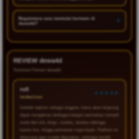
pertandingan untuk membuat keputusan yang lebih hati-
Misalnya, Anda bisa memilih permainan dengan poin
hati. Pengguna dapat dengan mudah mengakses
Setelah mendaftar sebagai anggota, kamu dapat
tinggi atau mempelajari strategi efektif untuk
sepuluh tips untuk mengelola akun, misalnya beralih
menggunakan berbagai tips untuk menavigasi dunia
Bagaimana cara memulai bermain di
meningkatkan peluang kemenangan. Platform ini juga
+
cepat antara kategori permainan kasino dan aktivitas
dewa4d?
perjudian digital ini. Untuk contohnya, pilihlah slot atau
menyediakan informasi tentang olahraga terkini,
olahraga. Selain itu, platform ini menawarkan tips
permainan meja yang menawarkan poin tinggi untuk
memungkinkan Anda untuk memaksimalkan
Setelah daftar , anggot dapat menggunakan tips untuk
tentang cara deposit dan penarikan yang lebih cepat
meningkatkan peluangmu. Selain itu, platform ini
pengalaman bermain taruhan olahraga. Anda dapat
menavigasi permainan kasino dan olahraga secara
atau memeriksa pembaruan game terbaru. Dengan
menyediakan strategi untuk penggunaan efektif bingo
mengelola akun Anda dengan mudah - beralih cepat
efektif. Misalnya, pengguna dapat mempelajari strategi
panduan ini, Anda dapat memaksimalkan pengalaman
dan kategori taruhan olahraga, seperti menganalisis
antara kategori permainan kasino dan olahraga,
untuk memilih permainan bingo atau taruhan olahraga
bermain seperti slot dan bingo dengan cara yang aman
peringkat para pemain untuk membuat keputusan yang
REVIEW dewa4d
memeriksa riwayat aktivitas, dan memantau poin yang
yang memberikan poin tertinggi. Platform ini juga
dan menyenangkan.
lebih hati-hati. Kamu dapat dengan mudah mengakses
telah Anda kumpulkan. Selain itu, platform ini juga
Testimoni Pemain dewa4d.
menyediakan panduan tentang cara mengaplikasikan
sepuluh tips untuk mengelola akun, misalnya beralih
memberi tahu Anda cara deposit dan withdrawal dengan
tips manajemen akun, seperti beralih cepat antara jenis
cepat antara permainan kasino dan aktivitas terkait
cepat dan aman. Dengan tips dan strategi yang
permainan, memproses deposit, penarikan, serta
olahraga, semua dengan panduan penggunaan yang
dina
tersedia, Anda dapat menavigasi platform dengan
melacak pembaruan terbaru pada permainan favorit
★★★★★
aman dan terpercaya.
Verified User
mudah dan membuat pengalaman bermain semakin
mereka. Bagi pengguna baru, platform ini menawarkan
menyenangkan.
sepuluh tips untuk memahami cara mendapatkan
Setelah mendaftar, kamu bisa menggunakan berbagai
pengalaman paling optimal, mencakup strategi dasar
tips untuk menavigasi berbagai macam permainan
dalam menikmati berbagai macam permainan mulai dari
yang tersedia, misalnya memilih jenis game yang
slot hingga sports betting, sambil memastikan
sesuai dengan preferensimu atau mempelajari strategi
keamanan dan kenyamanan selama menggunakan
populer di dunia kasino. Platform ini juga menyediakan