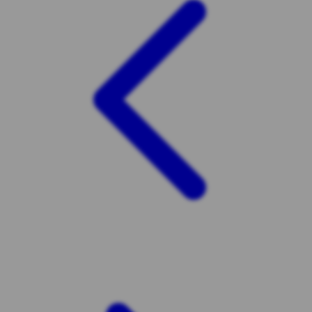
Squishmallows
Starbooks
Stick-O
Stokke
Sudocrem
Sumimo
Sunnylife
Sun-Staches
Swimava
T
Tommee Tippee
Trunki
Tutti Bambini