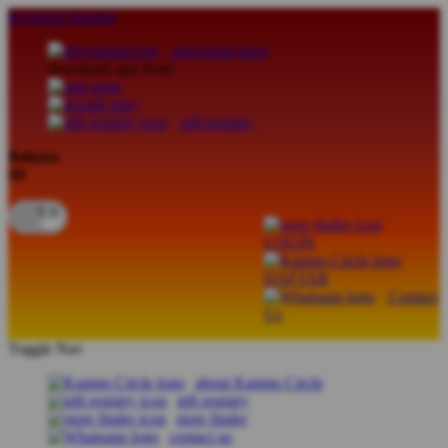
lewati ke Konten
download apps
download app from:
gift registry
Bahasa
ID
LOGIN
DAFTAR
Contact
Us
Toggle Nav
about Kanmo Circle
gift registry
store finder
contact us