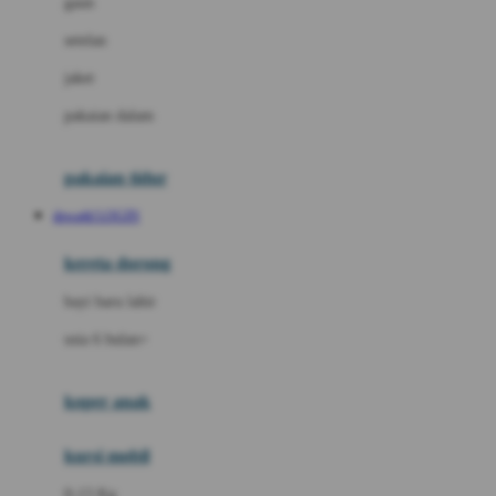
gaun
Dae Organics
setelan
Docare
jaket
Doona
pakaian dalam
Down To Earth
Drew
pakaian tidur
Dr. Brown's
dewa4d LOGIN
E
kereta dorong
ELC
bayi baru lahir
Ergobaby
usia 6 bulan+
Expert Care
koper anak
Ezyroller
kursi mobil
F
0-13 Kg