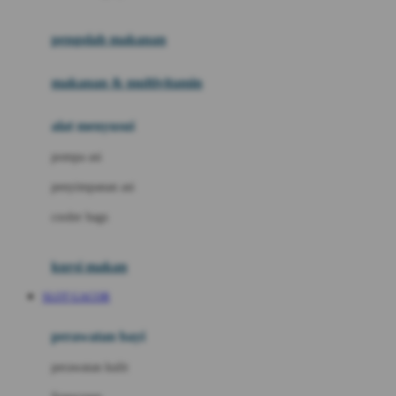
Joie
pengolah makanan
Joolz
Jujube
makanan & multivitamin
K
alat menyusui
Kiddycuts
pompa asi
Kumon
penyimpanan asi
L
cooler bags
Leapfrog
kursi makan
Leclerc
SLOT GACOR
Lee Vierra
Lillebaby
perawatan bayi
Little Bird Told Me
perawatan kulit
Little Miss Janis