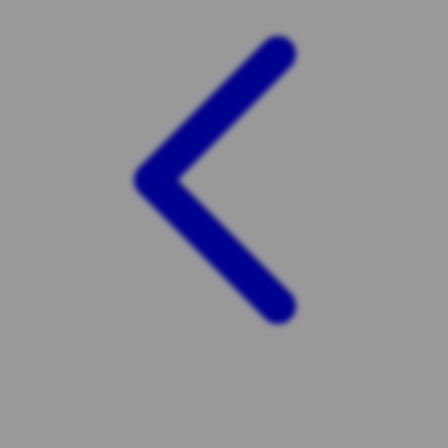
Squishmallows
Starbooks
Stick-O
Stokke
Sudocrem
Sumimo
Sunnylife
Sun-Staches
Swimava
T
Tommee Tippee
Trunki
Tutti Bambini