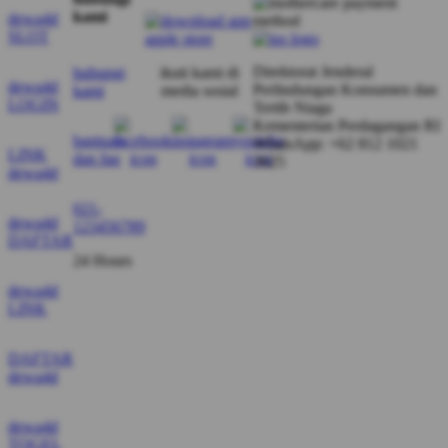
Back to top
dewa4d
butuh
unduh aplikasi
we accept
bantuan?
dewa4d
hubungi
kami
dewa4d
SLOT
Direktorat Jenderal
hubungi
ikuti kami di
dewa4d
Perlindungan Konsumen dan
kami
media sosial
LOGIN
Tertib Niaga
Kementerian Perdagangan RI
bantuan
WhatsApp: +62 812 1021
LINK
dan faq
3625
dewa4d
021-
dewa4d
123456789
DAFTAR
24 Hours
dewa4d
LINK