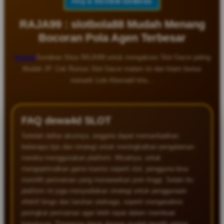
FAQ & REVIEW DEWA4D
RAJA99 : slotbola88 Mudah Menang
Bocoran Pola Agen Terbesar
dewa4d
Gunakan Situs RAJA99 untuk mengakses Slot Gacor paling
Mudah JP. Cek Rumus Slot Gacor malam ini dan klaim bonus
menarik Link Alternatif khu...
FAQ dewa4d SLOT
Setelah daftar akunnya, anggota dapat memanfaatkan
beberapa tips dan strategi untuk meningkatkan pengalaman
mereka menggunakan platform. Misalnya, untuk
mengoptimalkan game kasino seperti slot, pengguna bisa
memilih permainan yang menawarkan poin tinggi. Selain itu
platform ini juga menyediakan strategi untuk penggunaan
efektif bingo dan taruhan olahraga, seperti menganalisis
peringkat permainan agar lebih tepat dalam membuat
keputusan. Pengguna dapat dengan mudah beralih antara