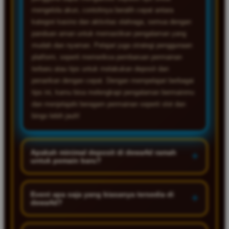
mengelola akun, contohnya beralih cepat antara
kategori kasino dan aktivitas olahraga, semua dengan
panduan aman untuk memastikan pengalaman yang
mudah dan nyaman. Pelajari juga strategi penggunaan
platform, seperti memeriksa pembaruan permainan
terbaru atau tips untuk melakukan deposit dan
penarikan dengan cepat. Dengan mempelajari berbagai
tips ini, kamu bisa melengkapi pengalaman bermainmu
dan menjelajahi beragam permainan seperti slot dan
bingo lebih jauh!
Apakah minimal deposit di dewa4d ramah
+
untuk pemain baru?
Setelah pendaftaran selesai, anggota dapat
menggunakan tips untuk menavigasi berbagai macam
Event apa saja yang biasanya tersedia di
+
dewa4d?
permainan, contohnya dengan memilih permainan yang
sesuai minat atau memiliki poin tinggi. PLATFORM ini
Setelah mengregister dan menjadi anggota, Anda dapat
menyediakan strategi untuk penggunaan efektif bingo