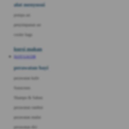
alat menyusui
pompa asi
penyimpanan asi
cooler bags
kursi makan
SLOT GACOR
perawatan bayi
perawatan kulit
Sunscreen
Shampo & Sabun
perawatan rambut
perawatan mulut
perawatan diri