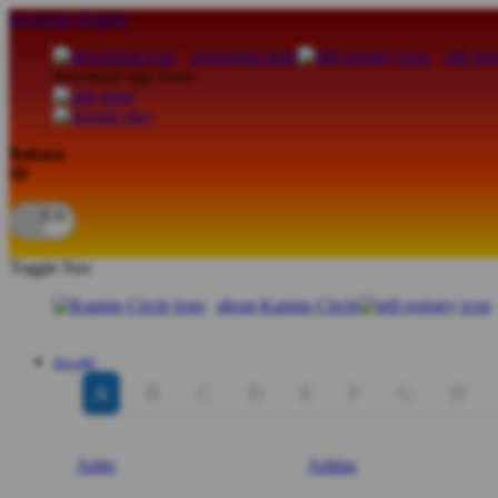
lewati ke Konten
download apps
gift reg
download app from:
Bahasa
ID
Toggle Nav
about Kanmo Circle
dewa4d
A
B
C
D
E
F
G
H
Addo
Adidas