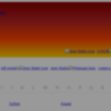
istry
LOGIN
gift registry
store finder
contact 
I
J
K
L
M
N
O
P
Q
R
Airfree
Alamii