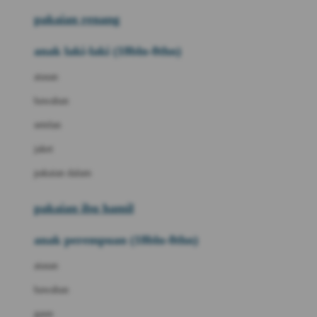
pakaian renang
anak laki-laki (18bln-8thn)
atasan
bawahan
setelan
jaket
pakaian dalam
pakaian ibu hamil
anak perempuan (18bln-8thn)
atasan
bawahan
gaun