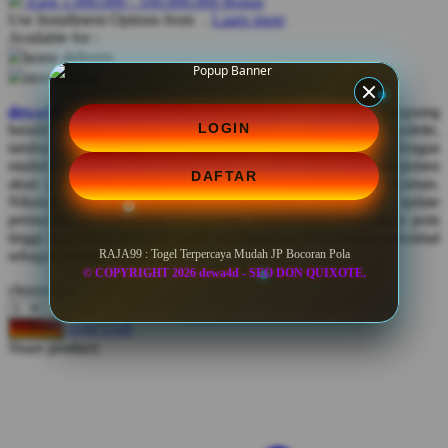
Earn
1.000.000
-
100.000.000
Bonus
Use Installment Options from
.
Laarn more
Q
Available for :
home delivery
QV Baby
store pickup
dewa4d
Setelah register sebagai anggota, kamu bisa langsung
R
LOGIN
beralih antar kategori permainan mulai dari slot, bingo, roulette,
taruhan olahraga, kasino live, hingga permainan meja dengan
Real Shades
mudah. Platform ini menyediakan tips navigasi dan manajemen
DAFTAR
akun yang simpel agar pengalaman bermainmu semakin nyaman.
Red Castle
Nikmati juga fitur deposit dan penarikan cepat serta update
permainan terbaru setiap minggunya. Jangan lupa kumpulkan poin
Ribbon Madness
tinggi dari setiap aktivitas untuk mendapatkan keuntungan maksimal
sebagai pemain baru.
RAJA99 : Togel Terpercaya Mudah JP Bocoran Pola
S
© COPYRIGHT 2026 dewa4d - SEO DON QUIXOTE.
choose qty
Sebamed
DAFTAR
LOGIN
Silver Cross
Share product:
Simply Idea
Skip Hop
Spectra