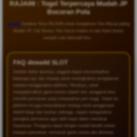
RAJA99 : Togel Terpercaya Mudah JP
Bocoran Pola
dewa4d
Gunakan Situs RAJA99 untuk mengakses Toto Macau paling
Mudah JP. Cek Rumus Toto Gacor malam ini dan klaim bonus
menarik Link Alternatif khu...
FAQ dewa4d SLOT
Setelah daftar akunnya, anggota dapat memanfaatkan
beberapa tips dan strategi untuk meningkatkan pengalaman
mereka menggunakan platform. Misalnya, untuk
mengoptimalkan game kasino seperti slot, pengguna bisa
memilih permainan yang menawarkan poin tinggi. Selain itu
platform ini juga menyediakan strategi untuk penggunaan
efektif bingo dan taruhan olahraga, seperti menganalisis
peringkat permainan agar lebih tepat dalam membuat
keputusan. Pengguna dapat dengan mudah beralih antara
kategori permainan, termasuk game casino dan aktivitas