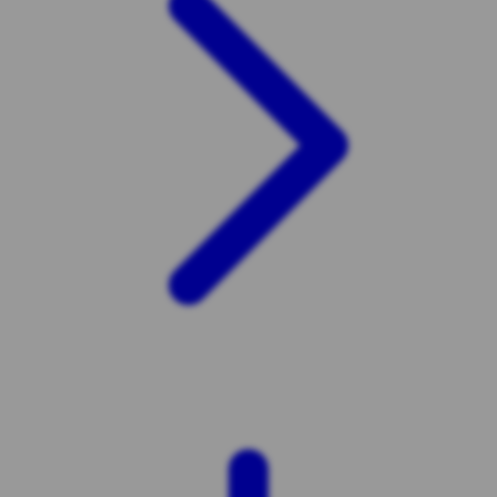
Twistshake
TY Toys
U
V
Veja
Vitaflow
Vtech
W
Waterland
Wellness