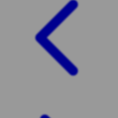
Squishmallows
Starbooks
Stick-O
Stokke
Sudocrem
Sumimo
Sunnylife
Sun-Staches
Swimava
T
Tommee Tippee
Trunki
Tutti Bambini