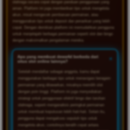
olahraga secara cepat dengan panduan penggunaan yang
aman. Platform ini juga memberikan tips untuk mengelola
akun, misal mengecek pembaruan permainan, atau
menggunakan tips untuk deposit dan penarikan yang lebih
cepat. Dengan demikian platform ini memudahkan pengguna
untuk menjelajahi berbagai permainan seperti slot dan bingo
dengan maksimalkan pengalaman mereka.
Apa yang membuat dewa4d berbeda dari
+
situs slot online lainnya?
Setelah mendaftar sebagai anggota, kamu dapat
menggunakan berbagai tips untuk menavigasi beragam
permainan yang ditawarkan, misalnya memilih slot
dengan poin tinggi. Platform ini juga menyediakan
strategi untuk penggunaan efektif bingo dan taruhan
olahraga, seperti menganalisis peringkat permainan
untuk membuat keputusan lebih hati-hati. Selain itu,
pengguna dapat mengakses sepuluh tips untuk
mengelola akun, contohnya beralih cepat antara