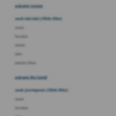
Buggygear
pakaian renang
Bumkins
anak laki-laki (18bln-8thn)
C
atasan
Cetaphil
bawahan
Chicco
setelan
Childlife
jaket
Clevamama
pakaian dalam
Cocolatte
Cottonseeds
pakaian ibu hamil
Cozy N Safe
anak perempuan (18bln-8thn)
Crane
atasan
Cybex
bawahan
D