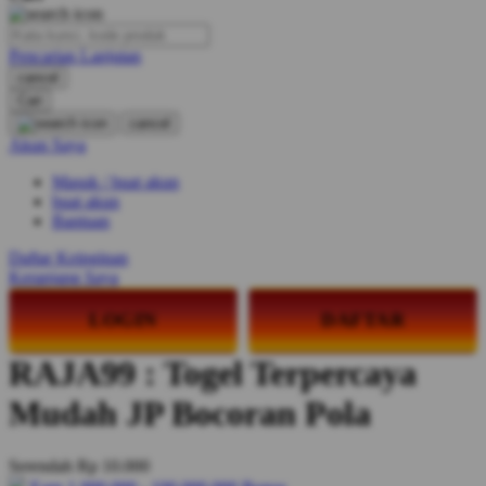
O
Pencarian Lanjutan
Oh Ma Grain
cancel
Okiedog
Cari
cancel
P
Akun Saya
Masuk / buat akun
Peachy
buat akun
Phil & Ted's
Bantuan
Philips Avent
Daftar Keinginan
Keranjang Saya
Pigeon
LOGIN
DAFTAR
Playgro
RAJA99 : Togel Terpercaya
Poled Global
Mudah JP Bocoran Pola
Ponycycle
Puma
Serendah
Rp 10.000
Pureats