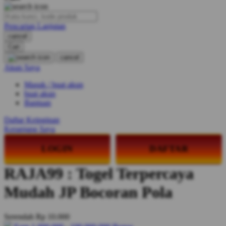
O
Pencarian Lanjutan
Oh Ma Grain
cancel
Okiedog
Cari
cancel
P
Akun Saya
Masuk / buat akun
Peachy
buat akun
Phil & Ted's
Bantuan
Philips Avent
Daftar Keinginan
Keranjang Saya
Pigeon
LOGIN
DAFTAR
Playgro
RAJA99 : Togel Terpercaya
Poled Global
Mudah JP Bocoran Pola
Ponycycle
Puma
Serendah
Rp 10.000
Pureats