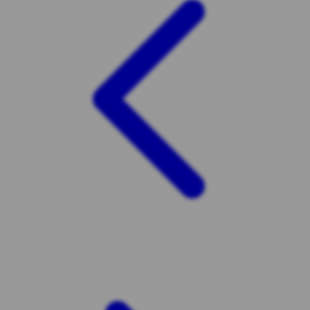
Squishmallows
Starbooks
Stick-O
Stokke
Sudocrem
Sumimo
Sunnylife
Sun-Staches
Swimava
T
Tommee Tippee
Trunki
Tutti Bambini