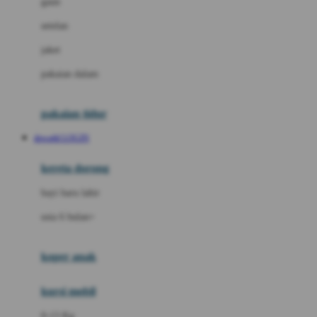
gaun
Dae Organics
setelan
Docare
jaket
Doona
pakaian dalam
Down To Earth
Drew
pakaian tidur
Dr. Brown's
dewa4d LOGIN
E
kereta dorong
ELC
bayi baru lahir
Ergobaby
usia 6 bulan+
Expert Care
koper anak
Ezyroller
kursi mobil
F
0-13 Kg