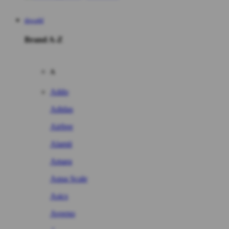
dewa4d
Brand A-Z
A
Addo
Adidas
Airfree
Alamii
Amara
Aqua Scale
Asics
Aveeno