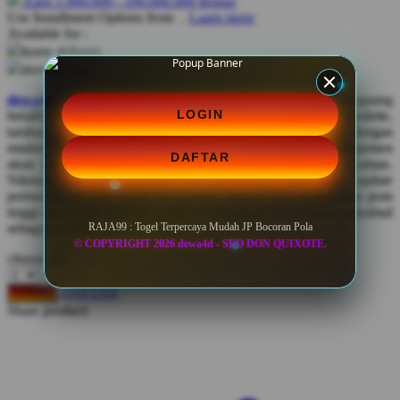
Earn
1.000.000
-
100.000.000
Bonus
Use Installment Options from
.
Laarn more
Q
Available for :
home delivery
QV Baby
store pickup
dewa4d
Setelah register sebagai anggota, kamu bisa langsung
R
LOGIN
beralih antar kategori permainan mulai dari slot, bingo, roulette,
taruhan olahraga, kasino live, hingga permainan meja dengan
Real Shades
mudah. Platform ini menyediakan tips navigasi dan manajemen
DAFTAR
akun yang simpel agar pengalaman bermainmu semakin nyaman.
Red Castle
Nikmati juga fitur deposit dan penarikan cepat serta update
permainan terbaru setiap minggunya. Jangan lupa kumpulkan poin
Ribbon Madness
tinggi dari setiap aktivitas untuk mendapatkan keuntungan maksimal
sebagai pemain baru.
RAJA99 : Togel Terpercaya Mudah JP Bocoran Pola
S
© COPYRIGHT 2026 dewa4d - SEO DON QUIXOTE.
choose qty
Sebamed
DAFTAR
LOGIN
Silver Cross
Share product:
Simply Idea
Skip Hop
Spectra