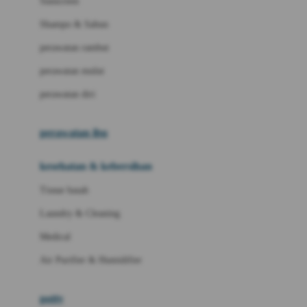
Sunscreen
London Taxi
Shampo & Sabun
Love To Dream
perawatan rambut
perawatan mulut
M
perawatan diri
Magformers
Mama's Choice
perawatan ibu
Mamas&Papas
kesehatan & kebersihan
Mamaway
Tissue basah
Maxi Cosi
Laundry & Cleaning
Megabloks
Medical
Micro
Air Purifier & Humidifier
MiDeer
Mimi & Lula
potty