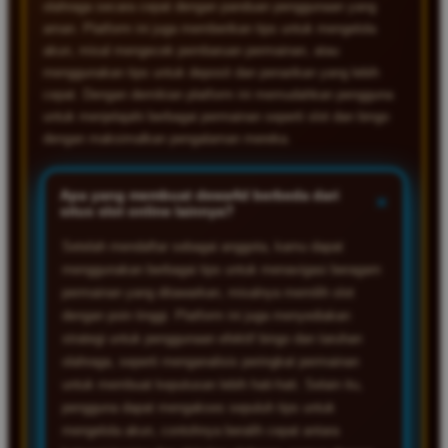
olahraga secara cepat dengan panduan penggunaan yang
aman. Platform ini juga memberikan tips untuk mengelola
akun, misal mengecek pembaruan permainan, atau
menggunakan tips untuk deposit dan penarikan yang lebih
cepat. Dengan demikian platform ini memudahkan pengguna
untuk menjelajahi berbagai permainan seperti slot dan bingo
dengan maksimalkan pengalaman mereka.
Apa yang membuat dewa4d berbeda dari
+
situs slot online lainnya?
Setelah mendaftar sebagai anggota, kamu dapat
menggunakan berbagai tips untuk menavigasi beragam
permainan yang ditawarkan, misalnya memilih slot
dengan poin tinggi. Platform ini juga menyediakan
strategi untuk penggunaan efektif bingo dan taruhan
olahraga, seperti menganalisis peringkat permainan
untuk membuat keputusan lebih hati-hati. Selain itu,
pengguna dapat mengakses sepuluh tips untuk
mengelola akun, contohnya beralih cepat antara