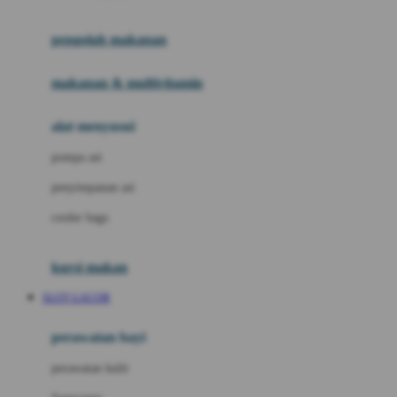
Joie
pengolah makanan
Joolz
Jujube
makanan & multivitamin
K
alat menyusui
Kiddycuts
pompa asi
Kumon
penyimpanan asi
L
cooler bags
Leapfrog
kursi makan
Leclerc
SLOT GACOR
Lee Vierra
Lillebaby
perawatan bayi
Little Bird Told Me
perawatan kulit
Little Miss Janis