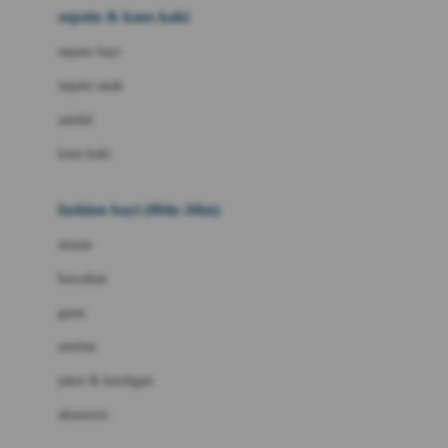
Beauty Barn
sepatu & kaus kaki
Bio Oil
sepatu bayi
Biolane
sepatu anak
Bite Fighters
sandal
Bizzi Growin
kaus kaki
Blackmores
fashion bayi (0bln-3thn)
Blooming Marvellous
atasan
Bonnels
bawahan
Bravado
gaun
Bruder
setelan
Brush Baby
jaket & kardigan
Buds Organics
aksesoris
Bugaboo