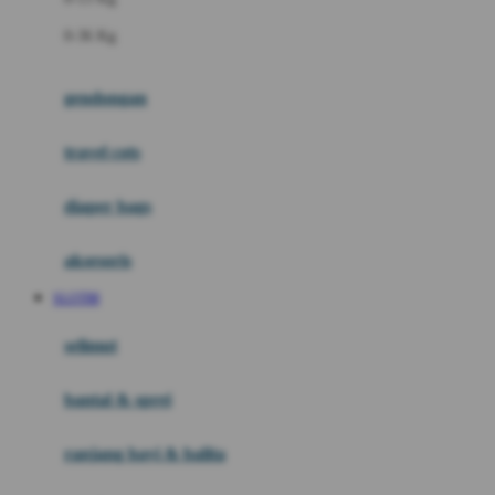
Felt So Sweet
0-36 Kg
Fisher Price
Flipper
gendongan
Friends Of Sally
travel cots
G
diaper bags
Gb
Geko
aksesoris
Graco
SLOT88
Gund
selimut
H
bantal & sprei
Habbie
Haenim
ranjang bayi & balita
Happy Horse