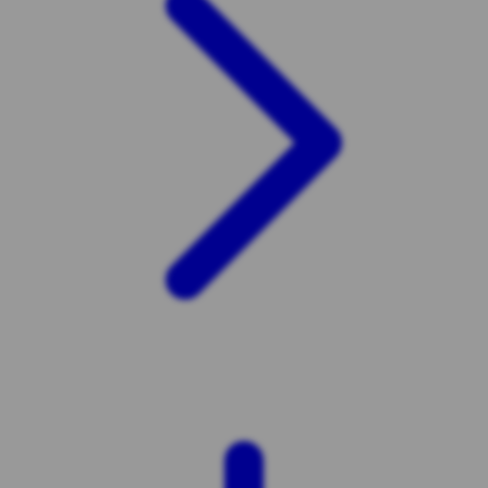
Twistshake
TY Toys
U
V
Veja
Vitaflow
Vtech
W
Waterland
Wellness