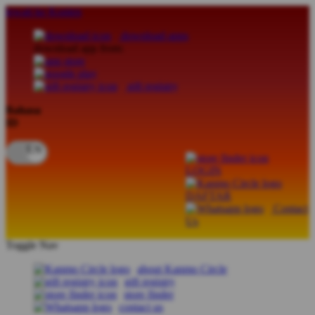
lewati ke Konten
download apps
download app from:
gift registry
Bahasa
ID
LOGIN
DAFTAR
Contact
Us
Toggle Nav
about Kanmo Circle
gift registry
store finder
contact us