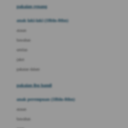
Buggygear
pakaian renang
Bumkins
anak laki-laki (18bln-8thn)
C
atasan
Cetaphil
bawahan
Chicco
setelan
Childlife
jaket
Clevamama
pakaian dalam
Cocolatte
Cottonseeds
pakaian ibu hamil
Cozy N Safe
anak perempuan (18bln-8thn)
Crane
atasan
Cybex
bawahan
D