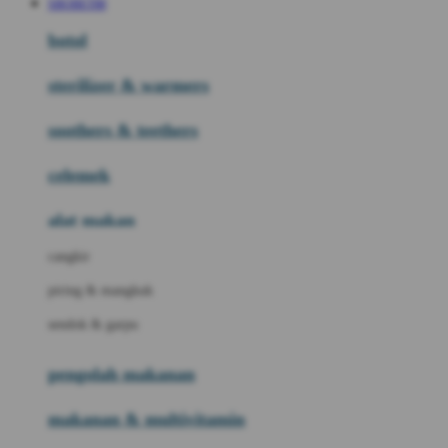
SBOBET88
botol
sterilizer & warmers
soothers & teethers
celemek
alat makan
cangkir
piring & mangkuk
sendok & garpu
pengolah makanan
makanan & multivitamin