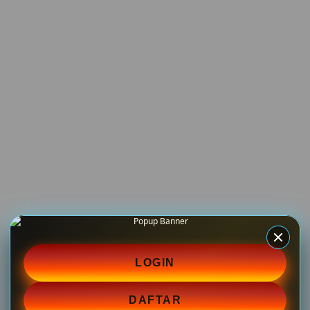
LOGIN
DAFTAR