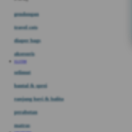
gendongan
travel cots
diaper bags
aksesoris
SLOT88
selimut
bantal & sprei
ranjang bayi & balita
perabotan
matras