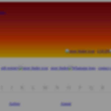
istry
LOGIN
gift registry
store finder
contact 
I
J
K
L
M
N
O
P
Q
R
Airfree
Alamii