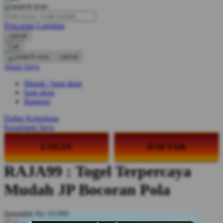
O
Pencarian Lanjutan
Oh Ma Grain
cancel
Okiedog
Cari
cancel
P
Akun Saya
Masuk / buat akun
Peachy
buat akun
Phil & Ted's
Bantuan
Philips Avent
Daftar Keinginan
Keranjang Saya
Pigeon
LOGIN
DAFTAR
Playgro
RAJA99 : Togel Terpercaya
Poled Global
Mudah JP Bocoran Pola
Ponycycle
Puma
Serendah
Rp 10.000
Pureats