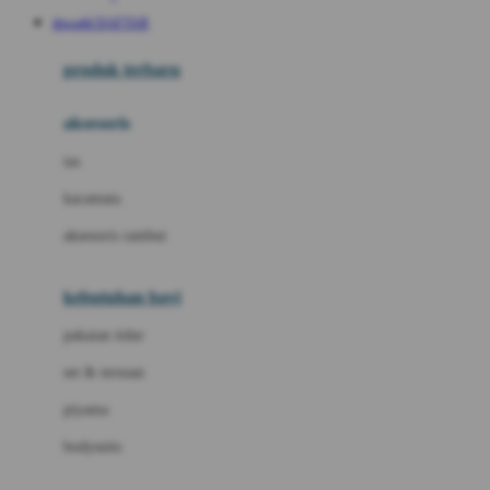
Awan
dewa4d DAFTAR
Azetabio
produk terbaru
B
aksesoris
Baabaasheepz
tas
Babiators
kacamata
Baby Dove
aksesoris rambut
Baby Jogger
Baby Rovega
kebutuhan bayi
Babybee
pakaian tidur
Banana Boat
set & terusan
Banz
piyama
Barbie
bodysuits
Beaba