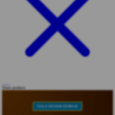
Share product:
FAQ & REVIEW DEWA4D