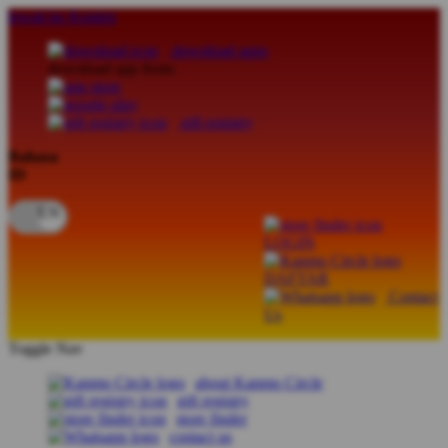
lewati ke Konten
download apps
download app from:
gift registry
Bahasa
ID
LOGIN
DAFTAR
Contact
Us
Toggle Nav
about Kanmo Circle
gift registry
store finder
contact us