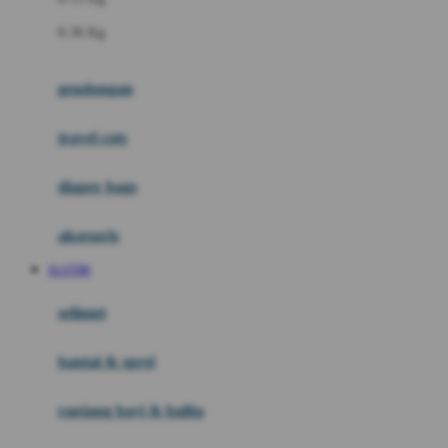
Felt So Sweet
0-36 Kg
Fisher Price
Flipper
gendongan
Friends Of Sally
travel cots
G
diaper bags
Gb
Geko
aksesoris
Graco
SLOT88
Gund
selimut
H
bantal & sprei
Habbie
Haenim
ranjang bayi & balita
Happy Horse