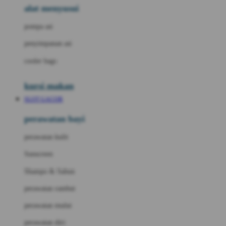
alat menyusui
pompa asi
penyimpanan asi
cooler bags
kursi makan
SLOT GACOR
perawatan bayi
perawatan kulit
Sunscreen
Shampo & Sabun
perawatan rambut
perawatan mulut
perawatan diri