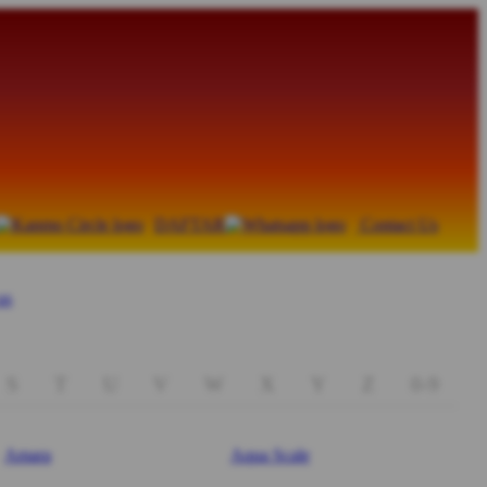
DAFTAR
Contact Us
us
S
T
U
V
W
X
Y
Z
0-9
Amara
Aqua Scale