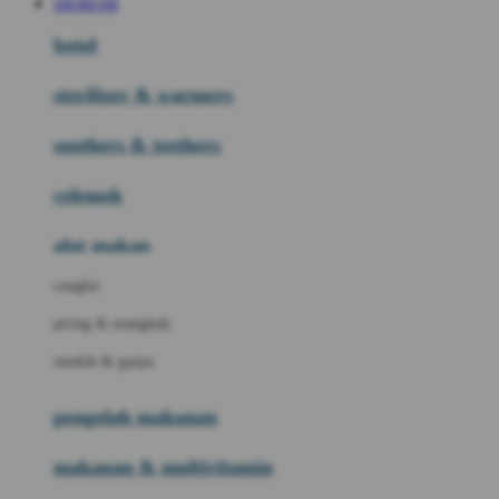
SBOBET88
botol
sterilizer & warmers
soothers & teethers
celemek
alat makan
cangkir
piring & mangkuk
sendok & garpu
pengolah makanan
makanan & multivitamin