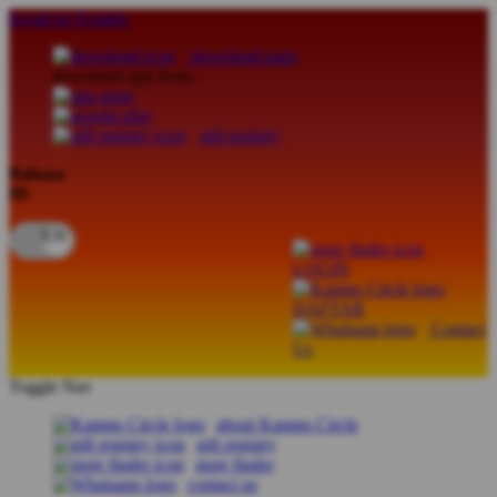
lewati ke Konten
download apps
download app from:
gift registry
Bahasa
ID
LOGIN
DAFTAR
Contact
Us
Toggle Nav
about Kanmo Circle
gift registry
store finder
contact us