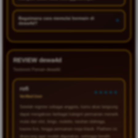
pertandingan untuk membuat keputusan yang lebih hati-
Misalnya, Anda bisa memilih permainan dengan poin
hati. Pengguna dapat dengan mudah mengakses
Setelah mendaftar sebagai anggota, kamu dapat
tinggi atau mempelajari strategi efektif untuk
sepuluh tips untuk mengelola akun, misalnya beralih
menggunakan berbagai tips untuk menavigasi dunia
Bagaimana cara memulai bermain di
meningkatkan peluang kemenangan. Platform ini juga
+
cepat antara kategori permainan kasino dan aktivitas
dewa4d?
perjudian digital ini. Untuk contohnya, pilihlah slot atau
menyediakan informasi tentang olahraga terkini,
olahraga. Selain itu, platform ini menawarkan tips
permainan meja yang menawarkan poin tinggi untuk
memungkinkan Anda untuk memaksimalkan
Setelah daftar , anggot dapat menggunakan tips untuk
tentang cara deposit dan penarikan yang lebih cepat
meningkatkan peluangmu. Selain itu, platform ini
pengalaman bermain taruhan olahraga. Anda dapat
menavigasi permainan kasino dan olahraga secara
atau memeriksa pembaruan game terbaru. Dengan
menyediakan strategi untuk penggunaan efektif bingo
mengelola akun Anda dengan mudah - beralih cepat
efektif. Misalnya, pengguna dapat mempelajari strategi
panduan ini, Anda dapat memaksimalkan pengalaman
dan kategori taruhan olahraga, seperti menganalisis
antara kategori permainan kasino dan olahraga,
untuk memilih permainan bingo atau taruhan olahraga
bermain seperti slot dan bingo dengan cara yang aman
peringkat para pemain untuk membuat keputusan yang
REVIEW dewa4d
memeriksa riwayat aktivitas, dan memantau poin yang
yang memberikan poin tertinggi. Platform ini juga
dan menyenangkan.
lebih hati-hati. Kamu dapat dengan mudah mengakses
telah Anda kumpulkan. Selain itu, platform ini juga
Testimoni Pemain dewa4d.
menyediakan panduan tentang cara mengaplikasikan
sepuluh tips untuk mengelola akun, misalnya beralih
memberi tahu Anda cara deposit dan withdrawal dengan
tips manajemen akun, seperti beralih cepat antara jenis
cepat antara permainan kasino dan aktivitas terkait
cepat dan aman. Dengan tips dan strategi yang
permainan, memproses deposit, penarikan, serta
olahraga, semua dengan panduan penggunaan yang
dina
tersedia, Anda dapat menavigasi platform dengan
melacak pembaruan terbaru pada permainan favorit
★★★★★
aman dan terpercaya.
Verified User
mudah dan membuat pengalaman bermain semakin
mereka. Bagi pengguna baru, platform ini menawarkan
menyenangkan.
sepuluh tips untuk memahami cara mendapatkan
Setelah mendaftar, kamu bisa menggunakan berbagai
pengalaman paling optimal, mencakup strategi dasar
tips untuk menavigasi berbagai macam permainan
dalam menikmati berbagai macam permainan mulai dari
yang tersedia, misalnya memilih jenis game yang
slot hingga sports betting, sambil memastikan
sesuai dengan preferensimu atau mempelajari strategi
keamanan dan kenyamanan selama menggunakan
populer di dunia kasino. Platform ini juga menyediakan