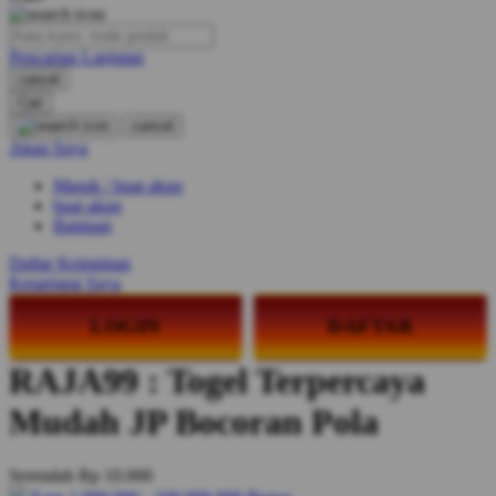
O
Pencarian Lanjutan
Oh Ma Grain
cancel
Okiedog
Cari
cancel
P
Akun Saya
Masuk / buat akun
Peachy
buat akun
Phil & Ted's
Bantuan
Philips Avent
Daftar Keinginan
Keranjang Saya
Pigeon
LOGIN
DAFTAR
Playgro
RAJA99 : Togel Terpercaya
Poled Global
Mudah JP Bocoran Pola
Ponycycle
Puma
Serendah
Rp 10.000
Pureats