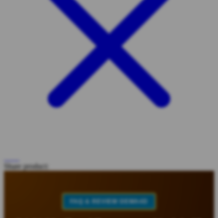
Share product:
FAQ & REVIEW DEWA4D