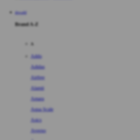
dewa4d
Brand A-Z
A
Addo
Adidas
Airfree
Alamii
Amara
Aqua Scale
Asics
Aveeno