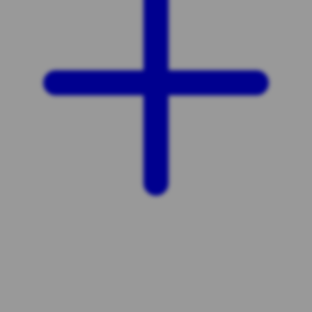
X
Xootz
Y
Yamatoya
Z
Zaxy
Zoggs
0-9
4Moms
59S