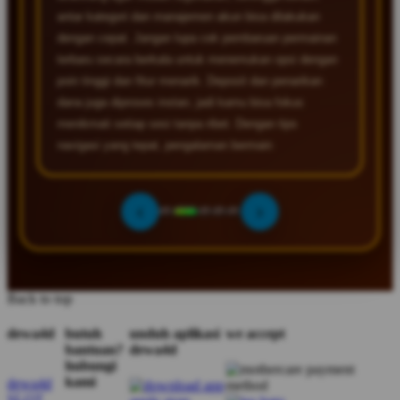
platform.
tips untuk penggunaan efektif dalam berbagai kategori,
seperti bingo dan olahraga. Misalnya, pengguna bisa
menganalisis peringkat pertandingan olahraga untuk
membuat keputusan yang lebih tepat saat bertaruh
atau mempelajari strategi khusus untuk memenangkan
permainan bingo. Selain itu, kamu dapat menemukan
tips praktis mengenai cara mengelola akun dengan
mudah, seperti beralih cepat antara bermain game
kasino dan mengikuti pertandingan olahraga, serta
panduan tentang cara melakukan deposit dan
penarikan secara aman.
‹
›
Back to top