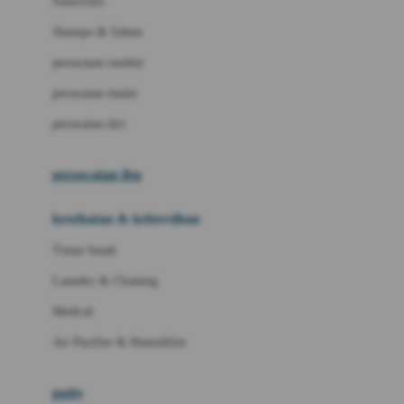
Sunscreen
London Taxi
Shampo & Sabun
Love To Dream
perawatan rambut
perawatan mulut
M
perawatan diri
Magformers
Mama's Choice
perawatan ibu
Mamas&Papas
kesehatan & kebersihan
Mamaway
Tissue basah
Maxi Cosi
Laundry & Cleaning
Megabloks
Medical
Micro
Air Purifier & Humidifier
MiDeer
Mimi & Lula
potty