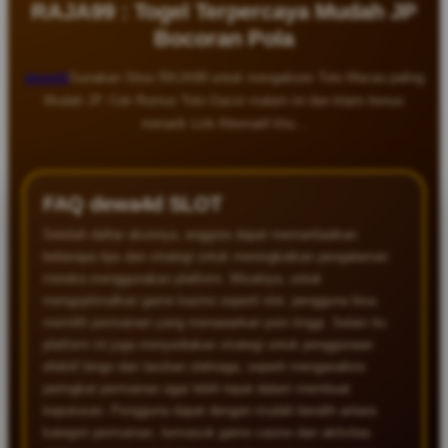
RAJA99 : Togel Terpercaya Mudah JP
Bocoran Pola
dewa4d
Gunakan Situs RAJA99 untuk mengakses Toto Macau paling
Mudah JP. Cek Rumus Toto Gacor malam ini dan klaim bonus
menarik Link Alternatif khu...
FAQ dewa4d SLOT
Setelah daftar akunnya, anggota dapat memanfaatkan
beberapa tips dan strategi untuk meningkatkan pengalaman
mereka menggunakan platform. Misalnya, untuk
mengoptimalkan game kasino seperti slot, pengguna bisa
memilih permainan yang menawarkan poin tinggi. Selain itu
platform ini juga menyediakan strategi untuk penggunaan
efektif bingo dan taruhan olahraga, seperti menganalisis
peringkat permainan agar lebih tepat dalam membuat
keputusan. Pengguna dapat dengan mudah beralih antara
kategori permainan, termasuk game casino dan aktivitas