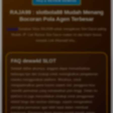
FAQ & REVIEW DEWA4D
RAJA99 : slotbola88 Mudah Menang
Bocoran Pola Agen Terbesar
dewa4d
Gunakan Situs RAJA99 untuk mengakses Slot Gacor paling
Mudah JP. Cek Rumus Slot Gacor malam ini dan klaim bonus
menarik Link Alternatif khu...
FAQ dewa4d SLOT
Setelah daftar akunnya, anggota dapat memanfaatkan
beberapa tips dan strategi untuk meningkatkan pengalaman
mereka menggunakan platform. Misalnya, untuk
mengoptimalkan game kasino seperti slot, pengguna bisa
memilih permainan yang menawarkan poin tinggi. Selain itu
platform ini juga menyediakan strategi untuk penggunaan
efektif bingo dan taruhan olahraga, seperti menganalisis
peringkat permainan agar lebih tepat dalam membuat
keputusan. Pengguna dapat dengan mudah beralih antara