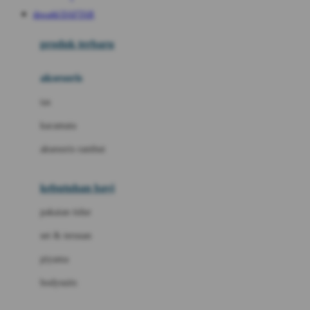
Awan
dewa4d DAFTAR
Azetabio
produk terbaru
B
aksesoris
Baabaasheepz
tas
Babiators
kacamata
Baby Dove
aksesoris rambut
Baby Jogger
Baby Rovega
kebutuhan bayi
Babybee
pakaian tidur
Banana Boat
set & terusan
Banz
piyama
Barbie
bodysuits
Beaba