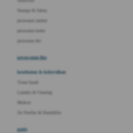
Sunscreen
London Taxi
Shampo & Sabun
Love To Dream
perawatan rambut
perawatan mulut
M
perawatan diri
Magformers
Mama's Choice
perawatan ibu
Mamas&Papas
kesehatan & kebersihan
Mamaway
Tissue basah
Maxi Cosi
Laundry & Cleaning
Megabloks
Medical
Micro
Air Purifier & Humidifier
MiDeer
Mimi & Lula
potty