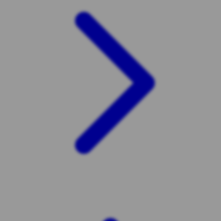
Twistshake
TY Toys
U
V
Veja
Vitaflow
Vtech
W
Waterland
Wellness