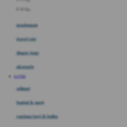
Felt So Sweet
0-36 Kg
Fisher Price
Flipper
gendongan
Friends Of Sally
travel cots
G
diaper bags
Gb
Geko
aksesoris
Graco
SLOT88
Gund
selimut
H
bantal & sprei
Habbie
Haenim
ranjang bayi & balita
Happy Horse