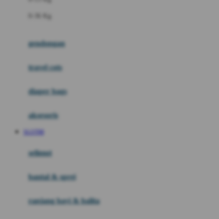
Felt So Sweet
0-36 Kg
Fisher Price
Flipper
gendongan
Friends Of Sally
travel cots
G
diaper bags
Gb
Geko
aksesoris
Graco
SLOT88
Gund
selimut
H
bantal & sprei
Habbie
Haenim
ranjang bayi & balita
Happy Horse