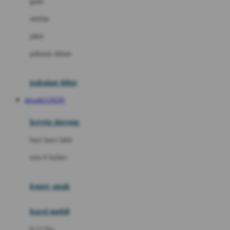
gaun
Dae Organics
setelan
Docare
jaket
Doona
pakaian dalam
Down To Earth
Drew
pakaian tidur
Dr. Brown's
dewa4d LOGIN
E
kereta dorong
ELC
bayi baru lahir
Ergobaby
usia 6 bulan+
Expert Care
koper anak
Ezyroller
kursi mobil
F
0-13 Kg