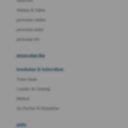
Sunscreen
London Taxi
Shampo & Sabun
Love To Dream
perawatan rambut
perawatan mulut
M
perawatan diri
Magformers
Mama's Choice
perawatan ibu
Mamas&Papas
kesehatan & kebersihan
Mamaway
Tissue basah
Maxi Cosi
Laundry & Cleaning
Megabloks
Medical
Micro
Air Purifier & Humidifier
MiDeer
Mimi & Lula
potty