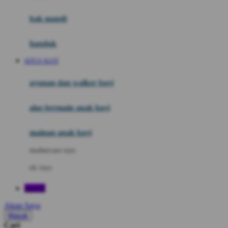
Mini Monkey
Moby
bak mandi
Momami
handuk
Mothercare
SITUS SLOT
Mustela
ayunan dan walker bayi
My Buddy Tag
My K
alas bermain anak bayi
N
mainan anak bayi
Naif
mothercare toys
Nike
elc toys
Nordic Natural
SLOT
Nuby
Akun Saya
Nuna
Masuk
Cari