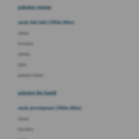
Buggygear
pakaian renang
Bumkins
anak laki-laki (18bln-8thn)
C
atasan
Cetaphil
bawahan
Chicco
setelan
Childlife
jaket
Clevamama
pakaian dalam
Cocolatte
Cottonseeds
pakaian ibu hamil
Cozy N Safe
anak perempuan (18bln-8thn)
Crane
atasan
Cybex
bawahan
D