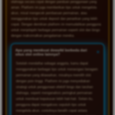
olahraga secara cepat dengan panduan penggunaan yang
aman. Platform ini juga memberikan tips untuk mengelola
akun, misal mengecek pembaruan permainan, atau
menggunakan tips untuk deposit dan penarikan yang lebih
cepat. Dengan demikian platform ini memudahkan pengguna
untuk menjelajahi berbagai permainan seperti slot dan bingo
dengan maksimalkan pengalaman mereka.
Apa yang membuat dewa4d berbeda dari
+
situs slot online lainnya?
Setelah mendaftar sebagai anggota, kamu dapat
menggunakan berbagai tips untuk menavigasi beragam
permainan yang ditawarkan, misalnya memilih slot
dengan poin tinggi. Platform ini juga menyediakan
strategi untuk penggunaan efektif bingo dan taruhan
olahraga, seperti menganalisis peringkat permainan
untuk membuat keputusan lebih hati-hati. Selain itu,
pengguna dapat mengakses sepuluh tips untuk
mengelola akun, contohnya beralih cepat antara