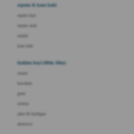
Beauty Barn
sepatu & kaus kaki
Bio Oil
sepatu bayi
Biolane
sepatu anak
Bite Fighters
sandal
Bizzi Growin
kaus kaki
Blackmores
fashion bayi (0bln-3thn)
Blooming Marvellous
atasan
Bonnels
bawahan
Bravado
gaun
Bruder
setelan
Brush Baby
jaket & kardigan
Buds Organics
aksesoris
Bugaboo