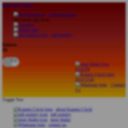
lewati ke Konten
download apps
download app from:
gift registry
Bahasa
ID
LOGIN
DAFTAR
Contact
Us
Toggle Nav
about Kanmo Circle
gift registry
store finder
contact us