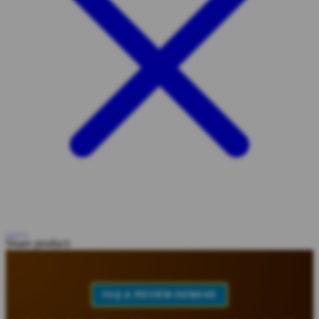
Share product:
FAQ & REVIEW DEWA4D