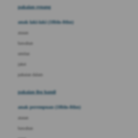
Buggygear
pakaian renang
Bumkins
anak laki-laki (18bln-8thn)
C
atasan
Cetaphil
bawahan
Chicco
setelan
Childlife
jaket
Clevamama
pakaian dalam
Cocolatte
Cottonseeds
pakaian ibu hamil
Cozy N Safe
anak perempuan (18bln-8thn)
Crane
atasan
Cybex
bawahan
D