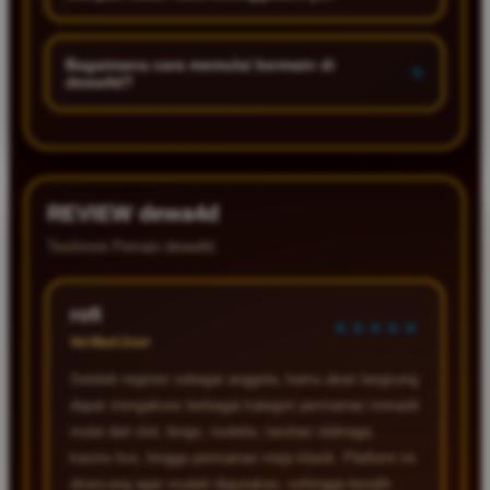
pertandingan untuk membuat keputusan yang lebih hati-
Misalnya, Anda bisa memilih permainan dengan poin
hati. Pengguna dapat dengan mudah mengakses
Setelah mendaftar sebagai anggota, kamu dapat
tinggi atau mempelajari strategi efektif untuk
sepuluh tips untuk mengelola akun, misalnya beralih
menggunakan berbagai tips untuk menavigasi dunia
Bagaimana cara memulai bermain di
meningkatkan peluang kemenangan. Platform ini juga
+
cepat antara kategori permainan kasino dan aktivitas
dewa4d?
perjudian digital ini. Untuk contohnya, pilihlah slot atau
menyediakan informasi tentang olahraga terkini,
olahraga. Selain itu, platform ini menawarkan tips
permainan meja yang menawarkan poin tinggi untuk
memungkinkan Anda untuk memaksimalkan
Setelah daftar , anggot dapat menggunakan tips untuk
tentang cara deposit dan penarikan yang lebih cepat
meningkatkan peluangmu. Selain itu, platform ini
pengalaman bermain taruhan olahraga. Anda dapat
menavigasi permainan kasino dan olahraga secara
atau memeriksa pembaruan game terbaru. Dengan
menyediakan strategi untuk penggunaan efektif bingo
mengelola akun Anda dengan mudah - beralih cepat
efektif. Misalnya, pengguna dapat mempelajari strategi
panduan ini, Anda dapat memaksimalkan pengalaman
dan kategori taruhan olahraga, seperti menganalisis
antara kategori permainan kasino dan olahraga,
untuk memilih permainan bingo atau taruhan olahraga
bermain seperti slot dan bingo dengan cara yang aman
peringkat para pemain untuk membuat keputusan yang
REVIEW dewa4d
memeriksa riwayat aktivitas, dan memantau poin yang
yang memberikan poin tertinggi. Platform ini juga
dan menyenangkan.
lebih hati-hati. Kamu dapat dengan mudah mengakses
telah Anda kumpulkan. Selain itu, platform ini juga
Testimoni Pemain dewa4d.
menyediakan panduan tentang cara mengaplikasikan
sepuluh tips untuk mengelola akun, misalnya beralih
memberi tahu Anda cara deposit dan withdrawal dengan
tips manajemen akun, seperti beralih cepat antara jenis
cepat antara permainan kasino dan aktivitas terkait
cepat dan aman. Dengan tips dan strategi yang
permainan, memproses deposit, penarikan, serta
olahraga, semua dengan panduan penggunaan yang
tersedia, Anda dapat menavigasi platform dengan
dina
melacak pembaruan terbaru pada permainan favorit
aman dan terpercaya.
mudah dan membuat pengalaman bermain semakin
mereka. Bagi pengguna baru, platform ini menawarkan
Verified User
menyenangkan.
sepuluh tips untuk memahami cara mendapatkan
pengalaman paling optimal, mencakup strategi dasar
dalam menikmati berbagai macam permainan mulai dari
slot hingga sports betting, sambil memastikan
keamanan dan kenyamanan selama menggunakan