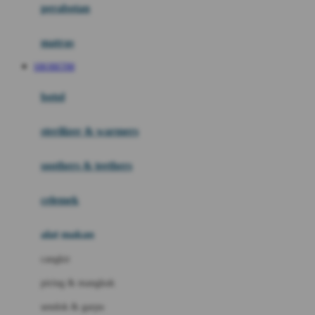
perabotan
Happy Tummy
Hauck
matras
Havaianas
SBOBET88
Hegen
botol
Hot Wheels
sterilizer & warmers
Hybrid
soothers & teethers
I
Inlacta DHA
celemek
Interlac
alat makan
Ivenet
cangkir
J
piring & mangkuk
Jack N Jill
sendok & garpu