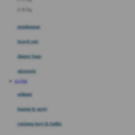
Felt So Sweet
0-36 Kg
Fisher Price
Flipper
gendongan
Friends Of Sally
travel cots
G
diaper bags
Gb
Geko
aksesoris
Graco
SLOT88
Gund
selimut
H
bantal & sprei
Habbie
Haenim
ranjang bayi & balita
Happy Horse