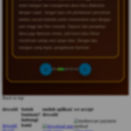
platform.
‹
›
Back to top