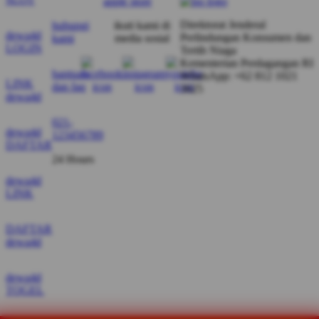
dewa4d
butuh
unduh aplikasi
we accept
bantuan?
dewa4d
hubungi
kami
dewa4d
SLOT
Direktorat Jenderal
hubungi
ikuti kami di
dewa4d
Perlindungan Konsumen dan
kami
media sosial
LOGIN
Tertib Niaga
Kementerian Perdagangan RI
bantuan
WhatsApp: +62 812 1021
LINK
dan faq
3625
dewa4d
021-
dewa4d
123456789
DAFTAR
24 Hours
dewa4d
LINK
DAFTAR
dewa4d