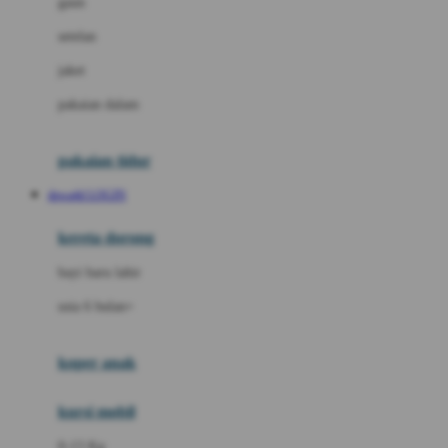
gaun
Dae Organics
setelan
Docare
jaket
Doona
pakaian dalam
Down To Earth
Drew
pakaian tidur
Dr. Brown's
dewa4d LOGIN
E
kereta dorong
ELC
bayi baru lahir
Ergobaby
usia 6 bulan+
Expert Care
koper anak
Ezyroller
kursi mobil
F
0-13 Kg