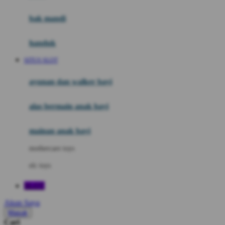
Mini Monkey
Moby
bak mandi
Momami
handuk
Mothercare
SITUS SLOT
Mustela
ayunan dan walker bayi
My Buddy Tag
My K
alas bermain anak bayi
N
mainan anak bayi
Naif
mothercare toys
Nike
elc toys
Nordic Natural
SLOT
Nuby
Akun Saya
Nuna
Masuk
Cari