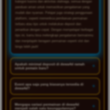
kategori kasino dan aktivitas olahraga, semua dengan
panduan aman untuk memastikan pengalaman yang
mudah dan nyaman. Pelajari juga strategi penggunaan
platform, seperti memeriksa pembaruan permainan
terbaru atau tips untuk melakukan deposit dan
penarikan dengan cepat. Dengan mempelajari berbagai
tips ini, kamu bisa melengkapi pengalaman bermainmu
dan menjelajahi beragam permainan seperti slot dan
bingo lebih jauh!
Apakah minimal deposit di dewa4d ramah
+
untuk pemain baru?
Setelah pendaftaran selesai, anggota dapat
menggunakan tips untuk menavigasi berbagai macam
Event apa saja yang biasanya tersedia di
+
dewa4d?
permainan, contohnya dengan memilih permainan yang
sesuai minat atau memiliki poin tinggi. PLATFORM ini
Setelah mengregister dan menjadi anggota, Anda dapat
menyediakan strategi untuk penggunaan efektif bingo
menggunakan tips untuk menjelajahi berbagai
Mengapa variasi permainan di dewa4d
dan taruhan olahraga, seperti menganalisis peringkat
+
menjadi salah satu keunggulannya?
permainan kasino seperti slot, bingo, dan table games.