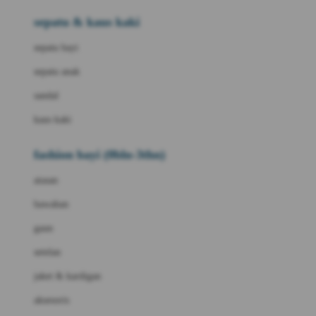
sepatu & kaus kaki
sepatu bayi
sepatu anak
sandal
kaus kaki
fashion bayi (0bln-3thn)
atasan
bawahan
gaun
setelan
jaket & kardigan
aksesoris