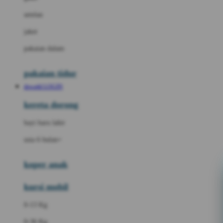
setelan
jaket
pakaian dalam
pakaian tidur
dewa4d LOGIN
kereta dorong
bayi baru lahir
usia 6 bulan+
koper anak
kursi mobil
0-13 Kg
0-36 Kg