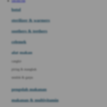
SBOBET88
botol
sterilizer & warmers
soothers & teethers
celemek
alat makan
cangkir
piring & mangkuk
sendok & garpu
pengolah makanan
makanan & multivitamin