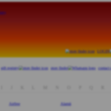
istry
LOGIN
gift registry
store finder
contact 
I
J
K
L
M
N
O
P
Q
R
Airfree
Alamii