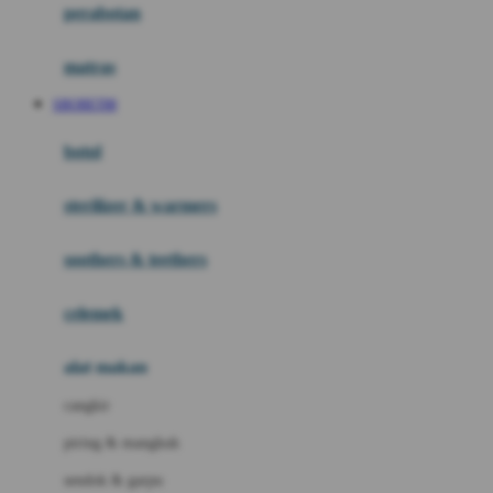
perabotan
Happy Tummy
Hauck
matras
Havaianas
SBOBET88
Hegen
botol
Hot Wheels
sterilizer & warmers
Hybrid
soothers & teethers
I
Inlacta DHA
celemek
Interlac
alat makan
Ivenet
cangkir
J
piring & mangkuk
Jack N Jill
sendok & garpu