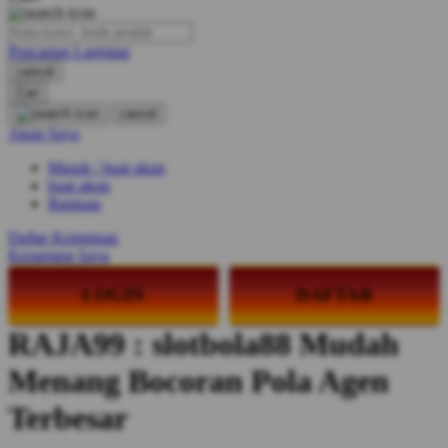
O
Pencarian Lanjutan
Oh Ma Grain
cancel
Okiedog
Cari
cancel
P
Akun Saya
Masuk / buat akun
Peachy
buat akun
Phil & Ted's
Bantuan
Philips Avent
Daftar Keinginan
Keranjang Saya
Pigeon
LOGIN
DAFTAR
Playgro
RAJA99 : slotbola88 Mudah
Poled Global
Menang Bocoran Pola Agen
Ponycycle
Puma
Terbesar
Pureats