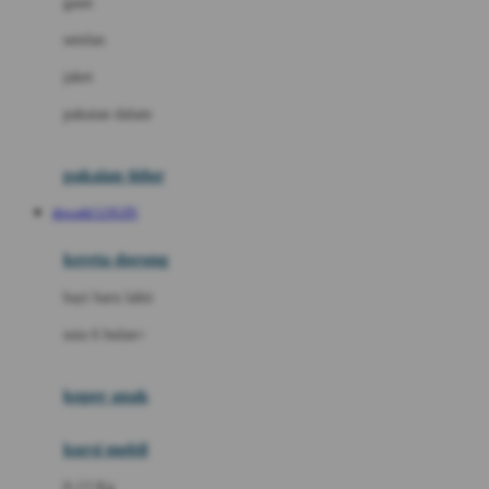
gaun
Dae Organics
setelan
Docare
jaket
Doona
pakaian dalam
Down To Earth
Drew
pakaian tidur
Dr. Brown's
dewa4d LOGIN
E
kereta dorong
ELC
bayi baru lahir
Ergobaby
usia 6 bulan+
Expert Care
koper anak
Ezyroller
kursi mobil
F
0-13 Kg