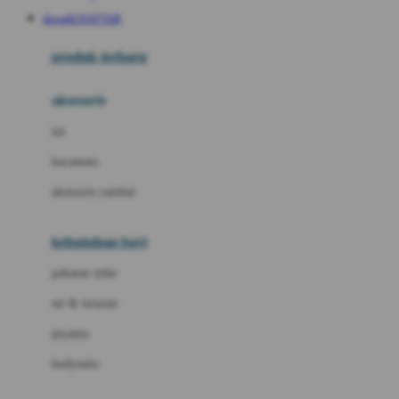
Awan
dewa4d DAFTAR
Azetabio
produk terbaru
B
aksesoris
Baabaasheepz
tas
Babiators
kacamata
Baby Dove
aksesoris rambut
Baby Jogger
Baby Rovega
kebutuhan bayi
Babybee
pakaian tidur
Banana Boat
set & terusan
Banz
piyama
Barbie
bodysuits
Beaba