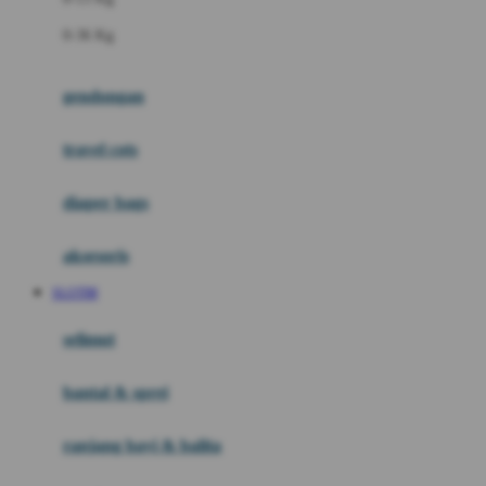
Felt So Sweet
0-36 Kg
Fisher Price
Flipper
gendongan
Friends Of Sally
travel cots
G
diaper bags
Gb
Geko
aksesoris
Graco
SLOT88
Gund
selimut
H
bantal & sprei
Habbie
Haenim
ranjang bayi & balita
Happy Horse