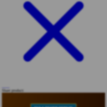
Share product: