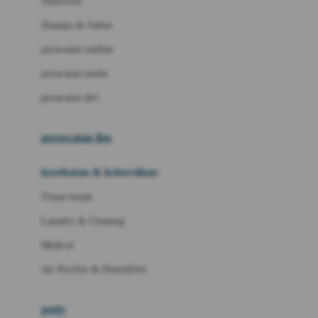
Sunscreen
London Taxi
Shampo & Sabun
Love To Dream
perawatan rambut
perawatan mulut
M
perawatan diri
Magformers
Mama's Choice
perawatan ibu
Mamas&Papas
kesehatan & kebersihan
Mamaway
Tissue basah
Maxi Cosi
Laundry & Cleaning
Megabloks
Medical
Micro
Air Purifier & Humidifier
MiDeer
Mimi & Lula
potty