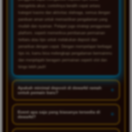
mengelola akun, contohnya beralih cepat antara
kategori kasino dan aktivitas olahraga, semua dengan
panduan aman untuk memastikan pengalaman yang
mudah dan nyaman. Pelajari juga strategi penggunaan
platform, seperti memeriksa pembaruan permainan
terbaru atau tips untuk melakukan deposit dan
penarikan dengan cepat. Dengan mempelajari berbagai
tips ini, kamu bisa melengkapi pengalaman bermainmu
dan menjelajahi beragam permainan seperti slot dan
bingo lebih jauh!
Apakah minimal deposit di dewa4d ramah
+
untuk pemain baru?
Setelah pendaftaran selesai, anggota dapat
menggunakan tips untuk menavigasi berbagai macam
Event apa saja yang biasanya tersedia di
+
dewa4d?
permainan, contohnya dengan memilih permainan yang
sesuai minat atau memiliki poin tinggi. PLATFORM ini
Setelah mengregister dan menjadi anggota, Anda dapat
menyediakan strategi untuk penggunaan efektif bingo