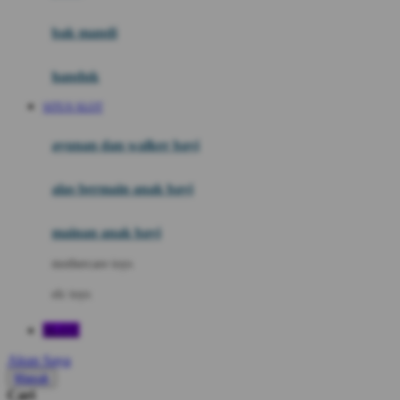
Mini Monkey
Moby
bak mandi
Momami
handuk
Mothercare
SITUS SLOT
Mustela
ayunan dan walker bayi
My Buddy Tag
My K
alas bermain anak bayi
N
mainan anak bayi
Naif
mothercare toys
Nike
elc toys
Nordic Natural
SLOT
Nuby
Akun Saya
Nuna
Masuk
Cari