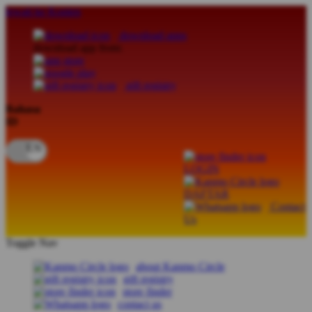
lewati ke Konten
download apps
download app from:
gift registry
Bahasa
ID
LOGIN
DAFTAR
Contact
Us
Toggle Nav
about Kanmo Circle
gift registry
store finder
contact us