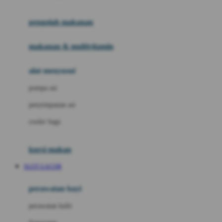
Joie
pengolah makanan
Joolz
Jujube
makanan & multivitamin
K
alat menyusui
Kiddycuts
pompa asi
Kumon
penyimpanan asi
L
cooler bags
Leapfrog
kursi makan
Leclerc
SLOT GACOR
Lee Vierra
Lillebaby
perawatan bayi
Little Bird Told Me
perawatan kulit
Little Miss Janis