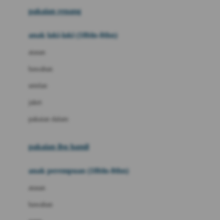
Buggygear
pakaian renang
Bumkins
anak laki-laki (18bln-8thn)
C
atasan
Cetaphil
bawahan
Chicco
setelan
Childlife
jaket
Clevamama
pakaian dalam
Cocolatte
Cottonseeds
pakaian ibu hamil
Cozy N Safe
anak perempuan (18bln-8thn)
Crane
atasan
Cybex
bawahan
D