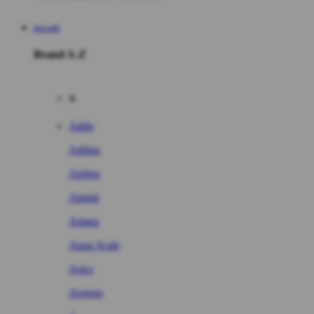
dewa4d
Brand A-Z
A
Addo
Adidas
Airfree
Alamii
Amara
Aqua Scale
Asics
Aveeno