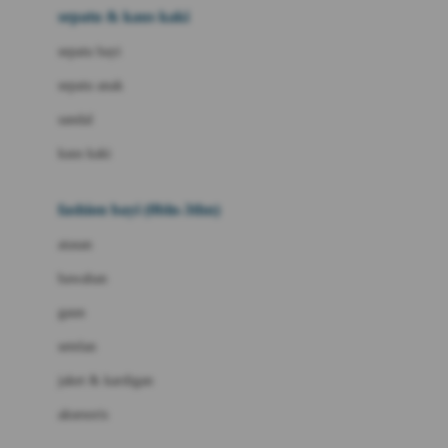
Beauty Barn
sepatu & kaus kaki
Bio Oil
sepatu bayi
Biolane
sepatu anak
Bite Fighters
sandal
Bizzi Growin
kaus kaki
Blackmores
fashion bayi (0bln-3thn)
Blooming Marvellous
atasan
Bonnels
bawahan
Bravado
gaun
Bruder
setelan
Brush Baby
jaket & kardigan
Buds Organics
aksesoris
Bugaboo