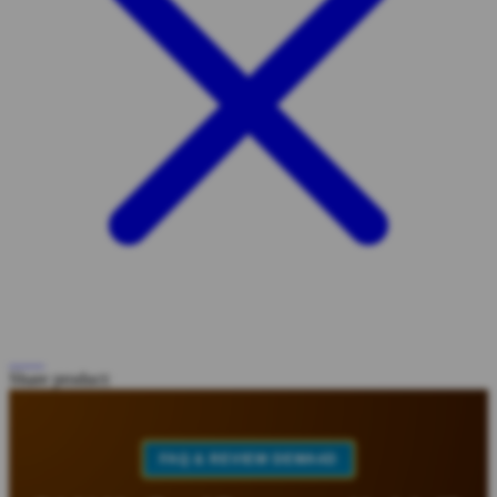
Share product:
FAQ & REVIEW DEWA4D