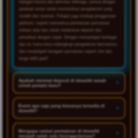
kategori kasino dan aktivitas olahraga, semua dengan
panduan aman untuk memastikan pengalaman yang
mudah dan nyaman. Pelajari juga strategi penggunaan
platform, seperti memeriksa pembaruan permainan
terbaru atau tips untuk melakukan deposit dan
penarikan dengan cepat. Dengan mempelajari berbagai
tips ini, kamu bisa melengkapi pengalaman bermainmu
dan menjelajahi beragam permainan seperti slot dan
bingo lebih jauh!
Apakah minimal deposit di dewa4d ramah
+
untuk pemain baru?
Setelah pendaftaran selesai, anggota dapat
menggunakan tips untuk menavigasi berbagai macam
Event apa saja yang biasanya tersedia di
+
dewa4d?
permainan, contohnya dengan memilih permainan yang
sesuai minat atau memiliki poin tinggi. PLATFORM ini
Setelah mengregister dan menjadi anggota, Anda dapat
menyediakan strategi untuk penggunaan efektif bingo
menggunakan tips untuk menjelajahi berbagai
Mengapa variasi permainan di dewa4d
dan taruhan olahraga, seperti menganalisis peringkat
+
menjadi salah satu keunggulannya?
permainan kasino seperti slot, bingo, dan table games.