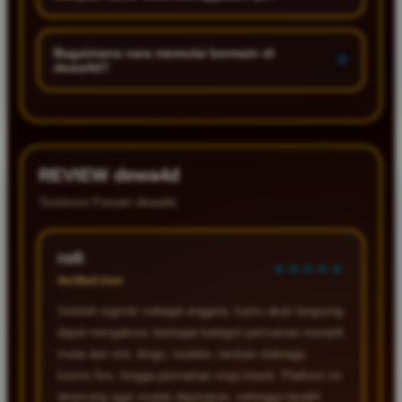
pertandingan untuk membuat keputusan yang lebih hati-
Misalnya, Anda bisa memilih permainan dengan poin
hati. Pengguna dapat dengan mudah mengakses
Setelah mendaftar sebagai anggota, kamu dapat
tinggi atau mempelajari strategi efektif untuk
sepuluh tips untuk mengelola akun, misalnya beralih
menggunakan berbagai tips untuk menavigasi dunia
Bagaimana cara memulai bermain di
meningkatkan peluang kemenangan. Platform ini juga
+
cepat antara kategori permainan kasino dan aktivitas
dewa4d?
perjudian digital ini. Untuk contohnya, pilihlah slot atau
menyediakan informasi tentang olahraga terkini,
olahraga. Selain itu, platform ini menawarkan tips
permainan meja yang menawarkan poin tinggi untuk
memungkinkan Anda untuk memaksimalkan
Setelah daftar , anggot dapat menggunakan tips untuk
tentang cara deposit dan penarikan yang lebih cepat
meningkatkan peluangmu. Selain itu, platform ini
pengalaman bermain taruhan olahraga. Anda dapat
menavigasi permainan kasino dan olahraga secara
atau memeriksa pembaruan game terbaru. Dengan
menyediakan strategi untuk penggunaan efektif bingo
mengelola akun Anda dengan mudah - beralih cepat
efektif. Misalnya, pengguna dapat mempelajari strategi
panduan ini, Anda dapat memaksimalkan pengalaman
dan kategori taruhan olahraga, seperti menganalisis
antara kategori permainan kasino dan olahraga,
untuk memilih permainan bingo atau taruhan olahraga
bermain seperti slot dan bingo dengan cara yang aman
peringkat para pemain untuk membuat keputusan yang
REVIEW dewa4d
memeriksa riwayat aktivitas, dan memantau poin yang
yang memberikan poin tertinggi. Platform ini juga
dan menyenangkan.
lebih hati-hati. Kamu dapat dengan mudah mengakses
telah Anda kumpulkan. Selain itu, platform ini juga
Testimoni Pemain dewa4d.
menyediakan panduan tentang cara mengaplikasikan
sepuluh tips untuk mengelola akun, misalnya beralih
memberi tahu Anda cara deposit dan withdrawal dengan
tips manajemen akun, seperti beralih cepat antara jenis
cepat antara permainan kasino dan aktivitas terkait
cepat dan aman. Dengan tips dan strategi yang
permainan, memproses deposit, penarikan, serta
olahraga, semua dengan panduan penggunaan yang
dina
tersedia, Anda dapat menavigasi platform dengan
melacak pembaruan terbaru pada permainan favorit
★★★★★
aman dan terpercaya.
Verified User
mudah dan membuat pengalaman bermain semakin
mereka. Bagi pengguna baru, platform ini menawarkan
menyenangkan.
sepuluh tips untuk memahami cara mendapatkan
Setelah mendaftar, kamu bisa menggunakan berbagai
pengalaman paling optimal, mencakup strategi dasar
tips untuk menavigasi berbagai macam permainan
dalam menikmati berbagai macam permainan mulai dari
yang tersedia, misalnya memilih jenis game yang
slot hingga sports betting, sambil memastikan
sesuai dengan preferensimu atau mempelajari strategi
keamanan dan kenyamanan selama menggunakan
populer di dunia kasino. Platform ini juga menyediakan