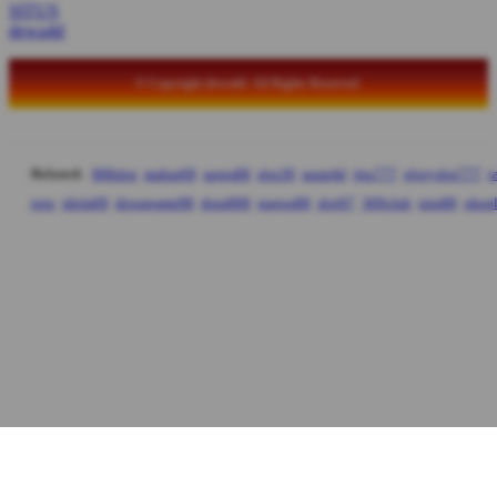
dewa4d
TOGEL
SITUS
dewa4d
© Copyright dewa4d. All Rights Reserved.
Related:
888slot
mabar69
surga88
slot39
surat4d
jitu777
gloryslot777
t
toto
idola69
dewagame88
dota888
siagus88
slot97
369club
sins88
okep