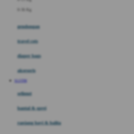
Felt So Sweet
0-36 Kg
Fisher Price
Flipper
gendongan
Friends Of Sally
travel cots
G
diaper bags
Gb
Geko
aksesoris
Graco
SLOT88
Gund
selimut
H
bantal & sprei
Habbie
Haenim
ranjang bayi & balita
Happy Horse