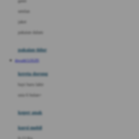
gaun
Dae Organics
setelan
Docare
jaket
Doona
pakaian dalam
Down To Earth
Drew
pakaian tidur
Dr. Brown's
dewa4d LOGIN
E
kereta dorong
ELC
bayi baru lahir
Ergobaby
usia 6 bulan+
Expert Care
koper anak
Ezyroller
kursi mobil
F
0-13 Kg