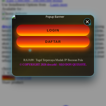
Earn
1.000.000
-
100.000.000
Bonus
Use Installment Options from
.
Laarn more
Q
Available for :
home delivery
QV Baby
store pickup
dewa4d
Setelah register sebagai anggota, kamu bisa langsung
R
LOGIN
beralih antar kategori permainan mulai dari slot, bingo, roulette,
taruhan olahraga, kasino live, hingga permainan meja dengan
Real Shades
mudah. Platform ini menyediakan tips navigasi dan manajemen
DAFTAR
akun yang simpel agar pengalaman bermainmu semakin nyaman.
Red Castle
Nikmati juga fitur deposit dan penarikan cepat serta update
permainan terbaru setiap minggunya. Jangan lupa kumpulkan poin
Ribbon Madness
tinggi dari setiap aktivitas untuk mendapatkan keuntungan maksimal
sebagai pemain baru.
RAJA99 : Togel Terpercaya Mudah JP Bocoran Pola
S
© COPYRIGHT 2026 dewa4d - SEO DON QUIXOTE.
choose qty
Sebamed
DAFTAR
LOGIN
Silver Cross
Share product:
Simply Idea
Skip Hop
Spectra