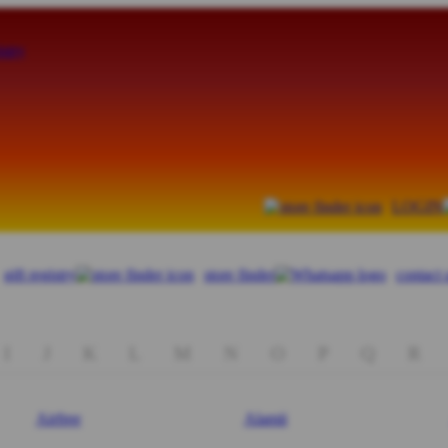
istry
LOGIN
gift registry
store finder
contact 
I
J
K
L
M
N
O
P
Q
R
Airfree
Alamii