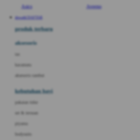
Asics
Aveeno
dewa4d DAFTAR
produk terbaru
aksesoris
tas
kacamata
aksesoris rambut
kebutuhan bayi
pakaian tidur
set & terusan
piyama
bodysuits