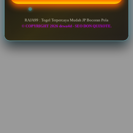
RAJA99 : Togel Terpercaya Mudah JP Bocoran Pola
© COPYRIGHT 2026 dewa4d - SEO DON QUIXOTE.