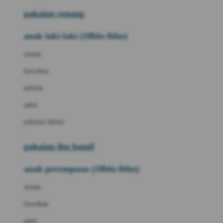
pakaian renang
anak laki-laki (18bln-8thn)
atasan
bawahan
setelan
jaket
pakaian dalam
pakaian ibu hamil
anak perempuan (18bln-8thn)
atasan
bawahan
gaun