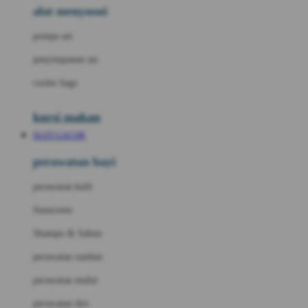
alat menyusui
pompa asi
penyimpanan asi
cooler bags
kursi makan
SLOT GACOR
perawatan bayi
perawatan kulit
Sunscreen
Shampo & Sabun
perawatan rambut
perawatan mulut
perawatan diri