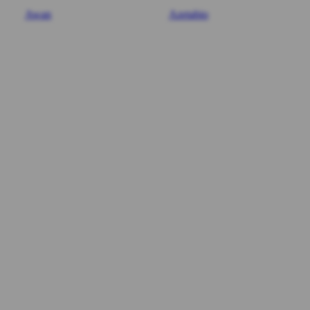
Awan
Azetabio