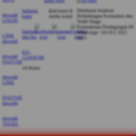
dewa4d
butuh
unduh aplikasi
we accept
bantuan?
dewa4d
hubungi
kami
dewa4d
SLOT
Direktorat Jenderal
hubungi
ikuti kami di
dewa4d
Perlindungan Konsumen dan
kami
media sosial
LOGIN
Tertib Niaga
Kementerian Perdagangan RI
bantuan
WhatsApp: +62 812 1021
LINK
dan faq
3625
dewa4d
021-
dewa4d
123456789
DAFTAR
24 Hours
dewa4d
LINK
DAFTAR
dewa4d