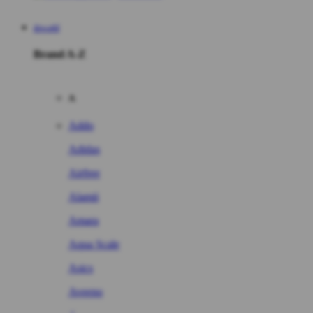
dewa4d
Brand A-Z
A
Addo
Adidas
Airfree
Alamii
Amara
Aqua Scale
Asics
Aveeno