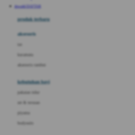
Awan
dewa4d DAFTAR
Azetabio
produk terbaru
B
aksesoris
Baabaasheepz
tas
Babiators
kacamata
Baby Dove
aksesoris rambut
Baby Jogger
Baby Rovega
kebutuhan bayi
Babybee
pakaian tidur
Banana Boat
set & terusan
Banz
piyama
Barbie
bodysuits
Beaba