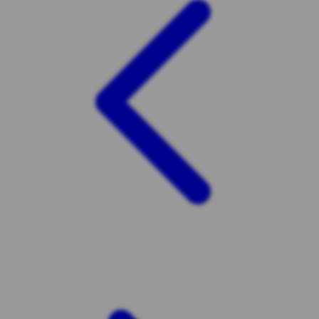
Squishmallows
Starbooks
Stick-O
Stokke
Sudocrem
Sumimo
Sunnylife
Sun-Staches
Swimava
T
Tommee Tippee
Trunki
Tutti Bambini