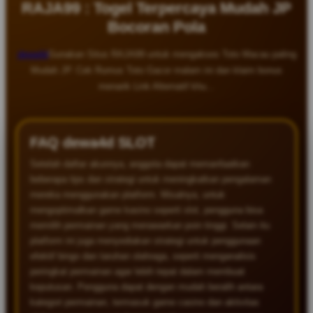
RAJA99 : Togel Terpercaya Mudah JP
Bocoran Pola
dewa4d
Gunakan Situs RAJA99 untuk mengakses Toto Macau paling
Mudah JP. Cek Rumus Toto Gacor malam ini dan klaim bonus
menarik Link Alternatif khu...
FAQ dewa4d SLOT
Setelah daftar akunnya, anggota dapat memanfaatkan
beberapa tips dan strategi untuk meningkatkan pengalaman
mereka menggunakan platform. Misalnya, untuk
mengoptimalkan game kasino seperti slot, pengguna bisa
memilih permainan yang menawarkan poin tinggi. Selain itu
platform ini juga menyediakan strategi untuk penggunaan
efektif bingo dan taruhan olahraga, seperti menganalisis
peringkat permainan agar lebih tepat dalam membuat
keputusan. Pengguna dapat dengan mudah beralih antara
kategori permainan, termasuk game casino dan aktivitas