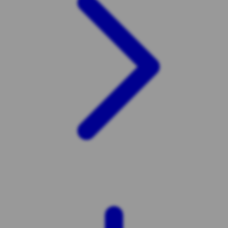
Twistshake
TY Toys
U
V
Veja
Vitaflow
Vtech
W
Waterland
Wellness