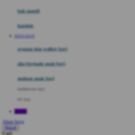
Mini Monkey
Moby
bak mandi
Momami
handuk
Mothercare
SITUS SLOT
Mustela
ayunan dan walker bayi
My Buddy Tag
My K
alas bermain anak bayi
N
mainan anak bayi
Naif
mothercare toys
Nike
elc toys
Nordic Natural
SLOT
Nuby
Akun Saya
Nuna
Masuk
Cari