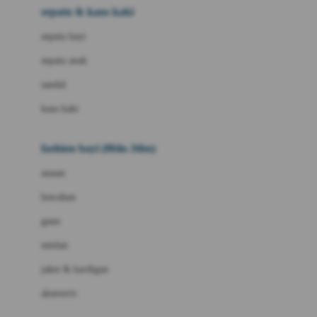
Beauty Barn
sepatu & kaus kaki
Bio Oil
sepatu bayi
Biolane
sepatu anak
Bite Fighters
sandal
Bizzi Growin
kaus kaki
Blackmores
fashion bayi (0bln-3thn)
Blooming Marvellous
atasan
Bonnels
bawahan
Bravado
gaun
Bruder
setelan
Brush Baby
jaket & kardigan
Buds Organics
aksesoris
Bugaboo