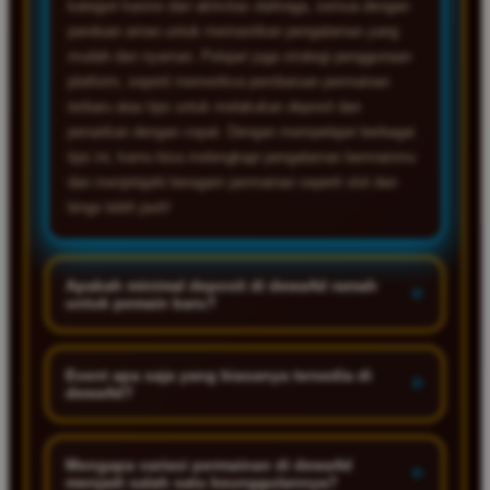
kategori kasino dan aktivitas olahraga, semua dengan
panduan aman untuk memastikan pengalaman yang
mudah dan nyaman. Pelajari juga strategi penggunaan
platform, seperti memeriksa pembaruan permainan
terbaru atau tips untuk melakukan deposit dan
penarikan dengan cepat. Dengan mempelajari berbagai
tips ini, kamu bisa melengkapi pengalaman bermainmu
dan menjelajahi beragam permainan seperti slot dan
bingo lebih jauh!
Apakah minimal deposit di dewa4d ramah
+
untuk pemain baru?
Setelah pendaftaran selesai, anggota dapat
menggunakan tips untuk menavigasi berbagai macam
Event apa saja yang biasanya tersedia di
+
dewa4d?
permainan, contohnya dengan memilih permainan yang
sesuai minat atau memiliki poin tinggi. PLATFORM ini
Setelah mengregister dan menjadi anggota, Anda dapat
menyediakan strategi untuk penggunaan efektif bingo
menggunakan tips untuk menjelajahi berbagai
Mengapa variasi permainan di dewa4d
dan taruhan olahraga, seperti menganalisis peringkat
+
menjadi salah satu keunggulannya?
permainan kasino seperti slot, bingo, dan table games.