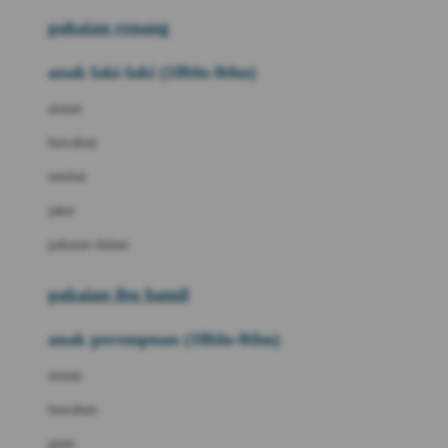
pakaian renang
anak laki-laki (18bln-8thn)
atasan
bawahan
setelan
jaket
pakaian dalam
pakaian ibu hamil
anak perempuan (18bln-8thn)
atasan
bawahan
gaun