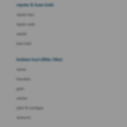
Beauty Barn
sepatu & kaus kaki
Bio Oil
sepatu bayi
Biolane
sepatu anak
Bite Fighters
sandal
Bizzi Growin
kaus kaki
Blackmores
fashion bayi (0bln-3thn)
Blooming Marvellous
atasan
Bonnels
bawahan
Bravado
gaun
Bruder
setelan
Brush Baby
jaket & kardigan
Buds Organics
aksesoris
Bugaboo