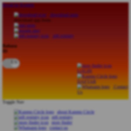
lewati ke Konten
download apps
download app from:
gift registry
Bahasa
ID
LOGIN
DAFTAR
Contact
Us
Toggle Nav
about Kanmo Circle
gift registry
store finder
contact us