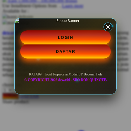
Earn
1.000.000
-
100.000.000
Bonus
Use Installment Options from
.
Laarn more
Q
Available for :
home delivery
QV Baby
store pickup
dewa4d
Setelah register sebagai anggota, kamu bisa langsung
R
LOGIN
beralih antar kategori permainan mulai dari slot, bingo, roulette,
taruhan olahraga, kasino live, hingga permainan meja dengan
Real Shades
mudah. Platform ini menyediakan tips navigasi dan manajemen
DAFTAR
akun yang simpel agar pengalaman bermainmu semakin nyaman.
Red Castle
Nikmati juga fitur deposit dan penarikan cepat serta update
permainan terbaru setiap minggunya. Jangan lupa kumpulkan poin
Ribbon Madness
tinggi dari setiap aktivitas untuk mendapatkan keuntungan maksimal
sebagai pemain baru.
RAJA99 : Togel Terpercaya Mudah JP Bocoran Pola
S
© COPYRIGHT 2026 dewa4d - SEO DON QUIXOTE.
choose qty
Sebamed
DAFTAR
LOGIN
Silver Cross
Share product:
Simply Idea
Skip Hop
Spectra