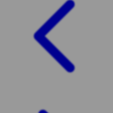
Squishmallows
Starbooks
Stick-O
Stokke
Sudocrem
Sumimo
Sunnylife
Sun-Staches
Swimava
T
Tommee Tippee
Trunki
Tutti Bambini