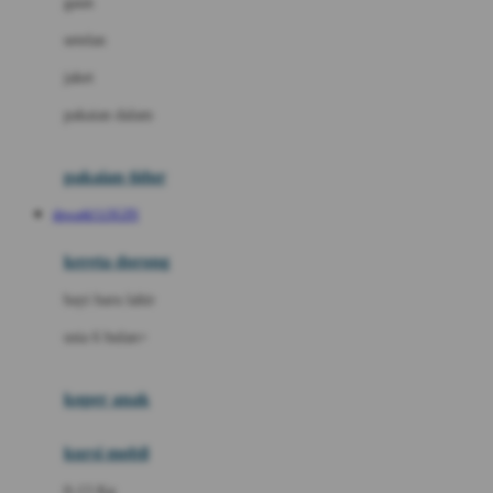
gaun
Dae Organics
setelan
Docare
jaket
Doona
pakaian dalam
Down To Earth
Drew
pakaian tidur
Dr. Brown's
dewa4d LOGIN
E
kereta dorong
ELC
bayi baru lahir
Ergobaby
usia 6 bulan+
Expert Care
koper anak
Ezyroller
kursi mobil
F
0-13 Kg