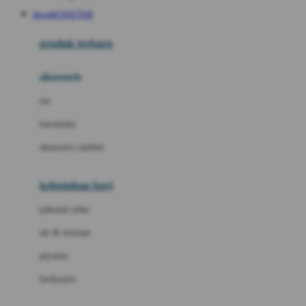
Awan
dewa4d DAFTAR
Azetabio
produk terbaru
B
aksesoris
Baabaasheepz
tas
Babiators
kacamata
Baby Dove
aksesoris rambut
Baby Jogger
Baby Rovega
kebutuhan bayi
Babybee
pakaian tidur
Banana Boat
set & terusan
Banz
piyama
Barbie
bodysuits
Beaba