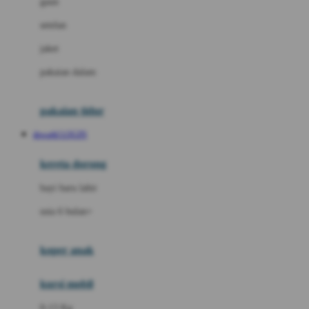
gaun
Dae Organics
setelan
Docare
jaket
Doona
pakaian dalam
Down To Earth
Drew
pakaian tidur
Dr. Brown's
dewa4d LOGIN
E
kereta dorong
ELC
bayi baru lahir
Ergobaby
usia 6 bulan+
Expert Care
koper anak
Ezyroller
kursi mobil
F
0-13 Kg