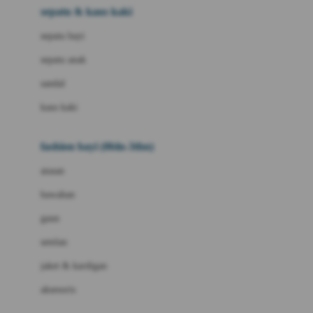
Beauty Barn
sepatu & kaus kaki
Bio Oil
sepatu bayi
Biolane
sepatu anak
Bite Fighters
sandal
Bizzi Growin
kaus kaki
Blackmores
fashion bayi (0bln-3thn)
Blooming Marvellous
atasan
Bonnels
bawahan
Bravado
gaun
Bruder
setelan
Brush Baby
jaket & kardigan
Buds Organics
aksesoris
Bugaboo