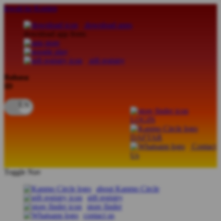
lewati ke Konten
download apps
download app from:
gift registry
Bahasa
ID
LOGIN
DAFTAR
Contact
Us
Toggle Nav
about Kanmo Circle
gift registry
store finder
contact us