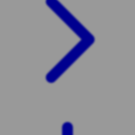
Twistshake
TY Toys
U
V
Veja
Vitaflow
Vtech
W
Waterland
Wellness