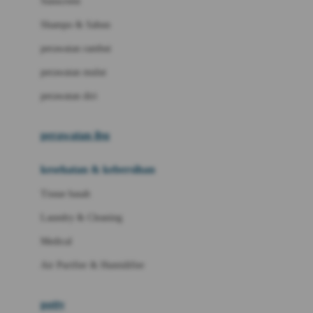
Sunscreen
London Taxi
Shampo & Sabun
Love To Dream
perawatan rambut
perawatan mulut
M
perawatan diri
Magformers
Mama's Choice
perawatan ibu
Mamas&Papas
kesehatan & kebersihan
Mamaway
Tissue basah
Maxi Cosi
Laundry & Cleaning
Megabloks
Medical
Micro
Air Purifier & Humidifier
MiDeer
Mimi & Lula
potty