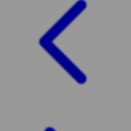
Squishmallows
Starbooks
Stick-O
Stokke
Sudocrem
Sumimo
Sunnylife
Sun-Staches
Swimava
T
Tommee Tippee
Trunki
Tutti Bambini