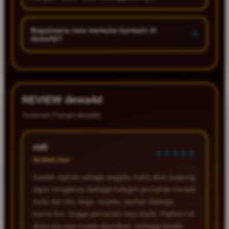
pertandingan untuk membuat keputusan yang lebih hati-
Misalnya, Anda bisa memilih permainan dengan poin
hati. Pengguna dapat dengan mudah mengakses
Setelah mendaftar sebagai anggota, kamu dapat
tinggi atau mempelajari strategi efektif untuk
sepuluh tips untuk mengelola akun, misalnya beralih
menggunakan berbagai tips untuk menavigasi dunia
Bagaimana cara memulai bermain di
meningkatkan peluang kemenangan. Platform ini juga
+
cepat antara kategori permainan kasino dan aktivitas
dewa4d?
perjudian digital ini. Untuk contohnya, pilihlah slot atau
menyediakan informasi tentang olahraga terkini,
olahraga. Selain itu, platform ini menawarkan tips
permainan meja yang menawarkan poin tinggi untuk
memungkinkan Anda untuk memaksimalkan
Setelah daftar , anggot dapat menggunakan tips untuk
tentang cara deposit dan penarikan yang lebih cepat
meningkatkan peluangmu. Selain itu, platform ini
pengalaman bermain taruhan olahraga. Anda dapat
menavigasi permainan kasino dan olahraga secara
atau memeriksa pembaruan game terbaru. Dengan
menyediakan strategi untuk penggunaan efektif bingo
mengelola akun Anda dengan mudah - beralih cepat
efektif. Misalnya, pengguna dapat mempelajari strategi
panduan ini, Anda dapat memaksimalkan pengalaman
dan kategori taruhan olahraga, seperti menganalisis
antara kategori permainan kasino dan olahraga,
untuk memilih permainan bingo atau taruhan olahraga
bermain seperti slot dan bingo dengan cara yang aman
peringkat para pemain untuk membuat keputusan yang
REVIEW dewa4d
memeriksa riwayat aktivitas, dan memantau poin yang
yang memberikan poin tertinggi. Platform ini juga
dan menyenangkan.
lebih hati-hati. Kamu dapat dengan mudah mengakses
telah Anda kumpulkan. Selain itu, platform ini juga
Testimoni Pemain dewa4d.
menyediakan panduan tentang cara mengaplikasikan
sepuluh tips untuk mengelola akun, misalnya beralih
memberi tahu Anda cara deposit dan withdrawal dengan
tips manajemen akun, seperti beralih cepat antara jenis
cepat antara permainan kasino dan aktivitas terkait
cepat dan aman. Dengan tips dan strategi yang
permainan, memproses deposit, penarikan, serta
olahraga, semua dengan panduan penggunaan yang
tersedia, Anda dapat menavigasi platform dengan
dina
melacak pembaruan terbaru pada permainan favorit
aman dan terpercaya.
mudah dan membuat pengalaman bermain semakin
mereka. Bagi pengguna baru, platform ini menawarkan
Verified User
menyenangkan.
sepuluh tips untuk memahami cara mendapatkan
pengalaman paling optimal, mencakup strategi dasar
dalam menikmati berbagai macam permainan mulai dari
slot hingga sports betting, sambil memastikan
keamanan dan kenyamanan selama menggunakan