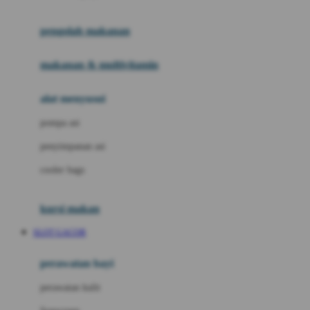
Joie
pengolah makanan
Joolz
Jujube
makanan & multivitamin
K
alat menyusui
Kiddycuts
pompa asi
Kumon
penyimpanan asi
L
cooler bags
Leapfrog
kursi makan
Leclerc
SLOT GACOR
Lee Vierra
Lillebaby
perawatan bayi
Little Bird Told Me
perawatan kulit
Little Miss Janis