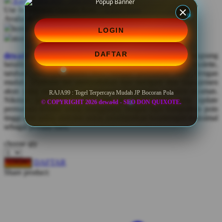
Earn
1.000.000
-
100.000.000
Bonus
Use Installment Options from
.
Laarn more
Q
Available for :
home delivery
LOGIN
QV Baby
store pickup
DAFTAR
dewa4d
Setelah register sebagai anggota, kamu bisa langsung
R
beralih antar kategori permainan mulai dari slot, bingo, roulette,
taruhan olahraga, kasino live, hingga permainan meja dengan
Real Shades
mudah. Platform ini menyediakan tips navigasi dan manajemen
akun yang simpel agar pengalaman bermainmu semakin nyaman.
Red Castle
RAJA99 : Togel Terpercaya Mudah JP Bocoran Pola
Nikmati juga fitur deposit dan penarikan cepat serta update
© COPYRIGHT 2026 dewa4d - SEO DON QUIXOTE.
permainan terbaru setiap minggunya. Jangan lupa kumpulkan poin
Ribbon Madness
tinggi dari setiap aktivitas untuk mendapatkan keuntungan maksimal
sebagai pemain baru.
S
choose qty
Sebamed
DAFTAR
LOGIN
Silver Cross
Share product:
Simply Idea
Skip Hop
Spectra