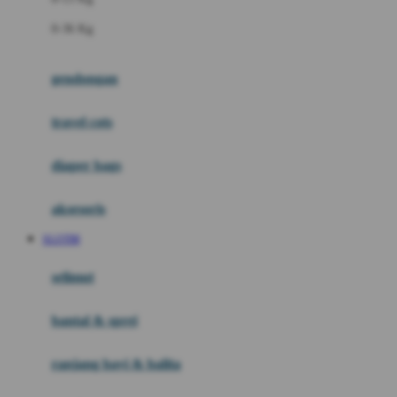
Felt So Sweet
0-36 Kg
Fisher Price
Flipper
gendongan
Friends Of Sally
travel cots
G
diaper bags
Gb
Geko
aksesoris
Graco
SLOT88
Gund
selimut
H
bantal & sprei
Habbie
Haenim
ranjang bayi & balita
Happy Horse