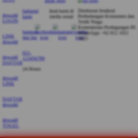
dewa4d
butuh
unduh aplikasi
we accept
bantuan?
dewa4d
hubungi
kami
dewa4d
SLOT
Direktorat Jenderal
hubungi
ikuti kami di
dewa4d
Perlindungan Konsumen dan
kami
media sosial
LOGIN
Tertib Niaga
Kementerian Perdagangan RI
bantuan
WhatsApp: +62 812 1021
LINK
dan faq
3625
dewa4d
021-
dewa4d
123456789
DAFTAR
24 Hours
dewa4d
LINK
DAFTAR
dewa4d