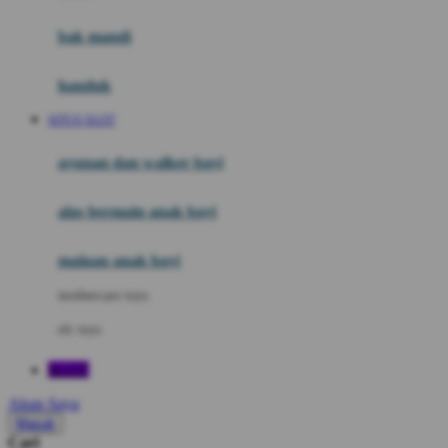
Mini Monkey
Moby
bak mandi
Momami
handuk
Mothercare
SITUS SLOT
Mustela
ayunan dan walker bayi
My Buddy Tag
My K
alas bermain anak bayi
N
mainan anak bayi
Naif
mothercare toys
Nike
elc toys
Nordic Natural
SLOT
Nuby
Akun Saya
Nuna
Masuk
Cari