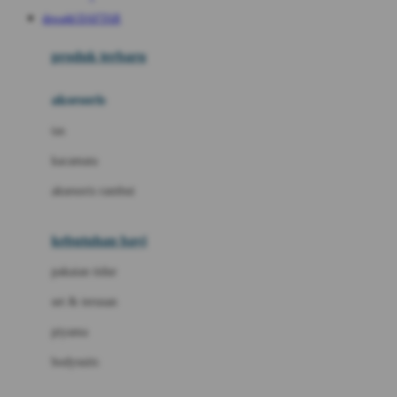
Awan
dewa4d DAFTAR
Azetabio
produk terbaru
B
aksesoris
Baabaasheepz
tas
Babiators
kacamata
Baby Dove
aksesoris rambut
Baby Jogger
Baby Rovega
kebutuhan bayi
Babybee
pakaian tidur
Banana Boat
set & terusan
Banz
piyama
Barbie
bodysuits
Beaba