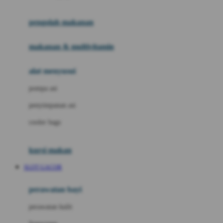
Joie
pengolah makanan
Joolz
Jujube
makanan & multivitamin
K
alat menyusui
Kiddycuts
pompa asi
Kumon
penyimpanan asi
L
cooler bags
Leapfrog
kursi makan
Leclerc
SLOT GACOR
Lee Vierra
Lillebaby
perawatan bayi
Little Bird Told Me
perawatan kulit
Little Miss Janis