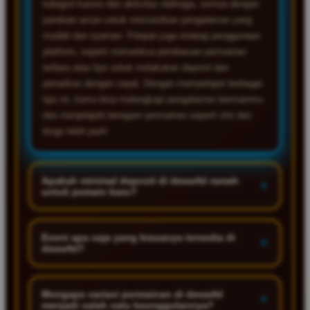
kategori kasino dan aktivitas olahraga, semua dengan
panduan aman untuk memastikan pengalaman yang
mudah dan nyaman. Pelajari juga strategi penggunaan
platform, seperti memeriksa pembaruan permainan
terbaru atau tips untuk melakukan deposit dan
penarikan dengan cepat. Dengan mempelajari berbagai
tips ini, kamu bisa melengkapi pengalaman bermainmu
dan menjelajahi beragam permainan seperti slot dan
bingo lebih jauh!
Apakah minimal deposit di dewa4d ramah
+
untuk pemain baru?
Setelah pendaftaran selesai, anggota dapat
menggunakan tips untuk menavigasi berbagai macam
Event apa saja yang biasanya tersedia di
+
dewa4d?
permainan, contohnya dengan memilih permainan yang
sesuai minat atau memiliki poin tinggi. PLATFORM ini
Setelah mengregister dan menjadi anggota, Anda dapat
menyediakan strategi untuk penggunaan efektif bingo
menggunakan tips untuk menjelajahi berbagai
Mengapa variasi permainan di dewa4d
dan taruhan olahraga, seperti menganalisis peringkat
+
menjadi salah satu keunggulannya?
permainan kasino seperti slot, bingo, dan table games.