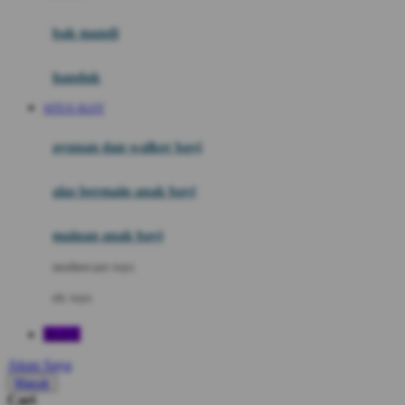
Mini Monkey
Moby
bak mandi
Momami
handuk
Mothercare
SITUS SLOT
Mustela
ayunan dan walker bayi
My Buddy Tag
My K
alas bermain anak bayi
N
mainan anak bayi
Naif
mothercare toys
Nike
elc toys
Nordic Natural
SLOT
Nuby
Akun Saya
Nuna
Masuk
Cari