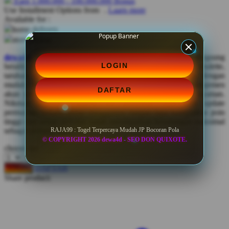
Earn
1.000.000
-
100.000.000
Bonus
Use Installment Options from
.
Laarn more
Q
Available for :
home delivery
QV Baby
store pickup
dewa4d
Setelah register sebagai anggota, kamu bisa langsung
R
LOGIN
beralih antar kategori permainan mulai dari slot, bingo, roulette,
taruhan olahraga, kasino live, hingga permainan meja dengan
Real Shades
mudah. Platform ini menyediakan tips navigasi dan manajemen
DAFTAR
akun yang simpel agar pengalaman bermainmu semakin nyaman.
Red Castle
Nikmati juga fitur deposit dan penarikan cepat serta update
permainan terbaru setiap minggunya. Jangan lupa kumpulkan poin
Ribbon Madness
tinggi dari setiap aktivitas untuk mendapatkan keuntungan maksimal
sebagai pemain baru.
RAJA99 : Togel Terpercaya Mudah JP Bocoran Pola
S
© COPYRIGHT 2026 dewa4d - SEO DON QUIXOTE.
choose qty
Sebamed
DAFTAR
LOGIN
Silver Cross
Share product:
Simply Idea
Skip Hop
Spectra