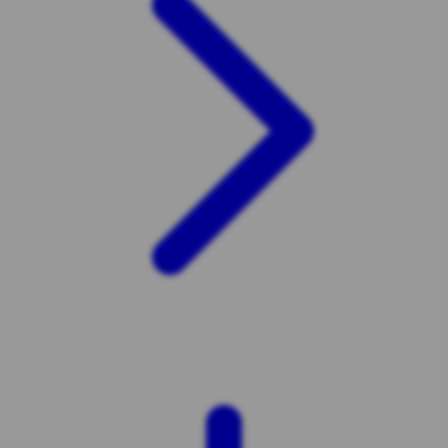
Twistshake
TY Toys
U
V
Veja
Vitaflow
Vtech
W
Waterland
Wellness