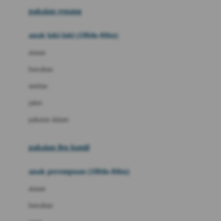
Buggygear
pakaian renang
Bumkins
anak laki-laki (18bln-8thn)
C
atasan
Cetaphil
bawahan
Chicco
setelan
Childlife
jaket
Clevamama
pakaian dalam
Cocolatte
Cottonseeds
pakaian ibu hamil
Cozy N Safe
anak perempuan (18bln-8thn)
Crane
atasan
Cybex
bawahan
D