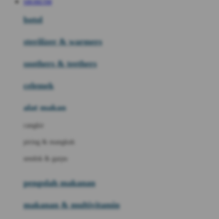
SBOBET88
botol
sterilizer & warmers
soothers & teethers
celemek
alat makan
cangkir
piring & mangkuk
sendok & garpu
pengolah makanan
makanan & multivitamin