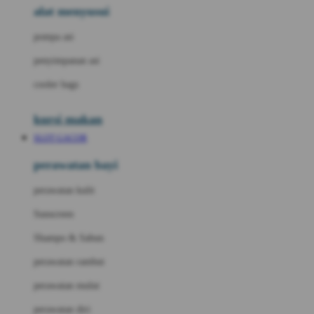
alat menyusui
pompa asi
penyimpanan asi
cooler bags
kursi makan
SLOT GACOR
perawatan bayi
perawatan kulit
Sunscreen
Shampo & Sabun
perawatan rambut
perawatan mulut
perawatan diri