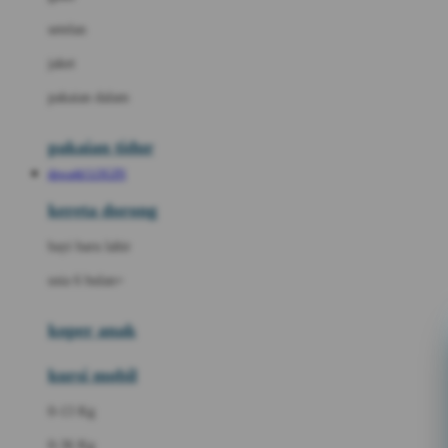
setelan
jaket
pakaian dalam
pakaian tidur
dewa4d LOGIN
kereta dorong
bayi baru lahir
usia 6 bulan+
koper anak
kursi mobil
0-13 Kg
0-36 Kg