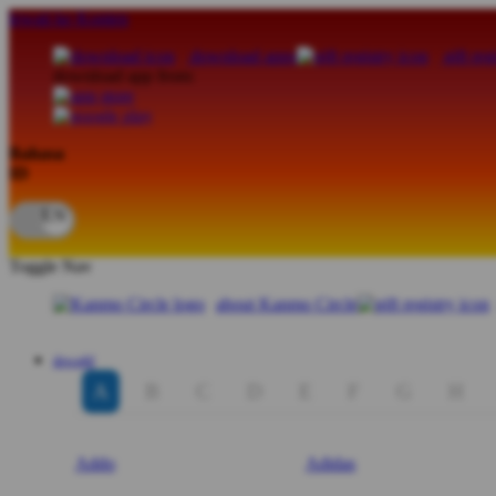
lewati ke Konten
download apps
gift reg
download app from:
Bahasa
ID
Toggle Nav
about Kanmo Circle
dewa4d
A
B
C
D
E
F
G
H
Addo
Adidas