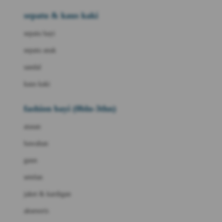
sepatu & kaus kaki
sepatu bayi
sepatu anak
sandal
kaus kaki
fashion bayi (0bln-3thn)
atasan
bawahan
gaun
setelan
jaket & kardigan
aksesoris