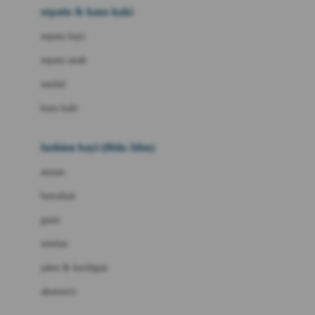
Beauty Barn
sepatu & kaus kaki
Bio Oil
sepatu bayi
Biolane
sepatu anak
Bite Fighters
sandal
Bizzi Growin
kaus kaki
Blackmores
fashion bayi (0bln-3thn)
Blooming Marvellous
atasan
Bonnels
bawahan
Bravado
gaun
Bruder
setelan
Brush Baby
jaket & kardigan
Buds Organics
aksesoris
Bugaboo