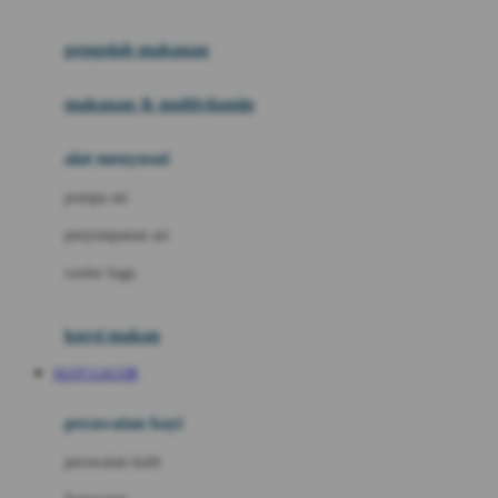
Joie
pengolah makanan
Joolz
Jujube
makanan & multivitamin
K
alat menyusui
Kiddycuts
pompa asi
Kumon
penyimpanan asi
L
cooler bags
Leapfrog
kursi makan
Leclerc
SLOT GACOR
Lee Vierra
Lillebaby
perawatan bayi
Little Bird Told Me
perawatan kulit
Little Miss Janis