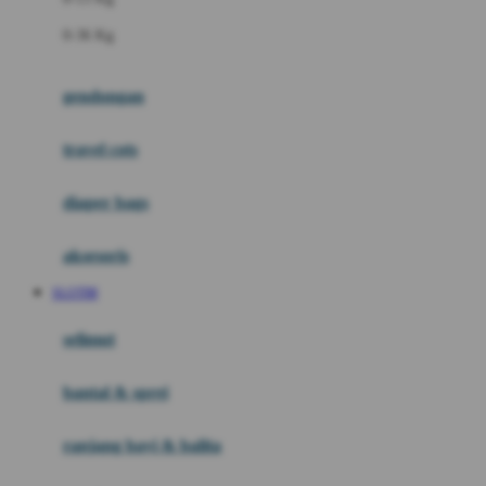
Felt So Sweet
0-36 Kg
Fisher Price
Flipper
gendongan
Friends Of Sally
travel cots
G
diaper bags
Gb
Geko
aksesoris
Graco
SLOT88
Gund
selimut
H
bantal & sprei
Habbie
Haenim
ranjang bayi & balita
Happy Horse