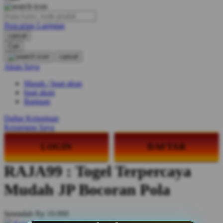
O
Pencarian Lanjutan
Oh Ma Grain
cancel
Okiedog
Cari
cancel
P
Akun Saya
Masuk / buat akun
Peachy
buat akun
Phil & Ted's
Bantuan
Philips Avent
Daftar Keinginan
Keranjang Saya
Pigeon
LOGIN
DAFTAR
Playgro
RAJA99 : Togel Terpercaya
Poled Global
Mudah JP Bocoran Pola
Ponycycle
Puma
Serendah
Rp 10.000
Pureats