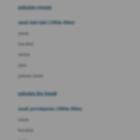
Buggygear
pakaian renang
Bumkins
anak laki-laki (18bln-8thn)
C
atasan
Cetaphil
bawahan
Chicco
setelan
Childlife
jaket
Clevamama
pakaian dalam
Cocolatte
Cottonseeds
pakaian ibu hamil
Cozy N Safe
anak perempuan (18bln-8thn)
Crane
atasan
Cybex
bawahan
D