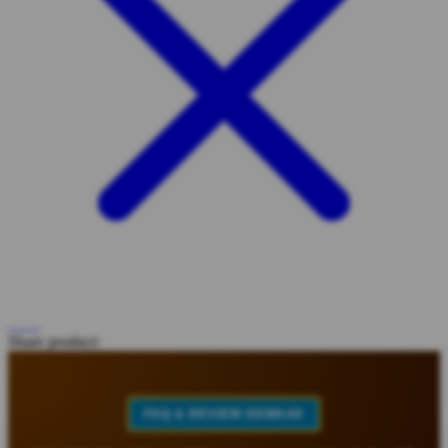
Share product:
FAQ & REVIEW DEWA4D