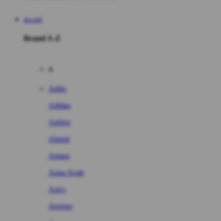
dewa4d
Brand A-Z
A
Addo
Adidas
Airfree
Alamii
Amara
Aqua Scale
Asics
Aveeno