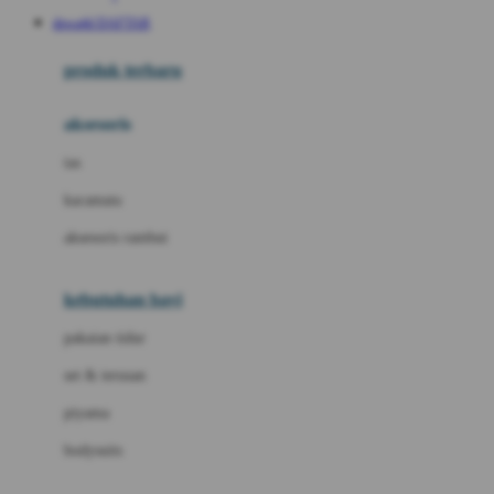
Awan
dewa4d DAFTAR
Azetabio
produk terbaru
B
aksesoris
Baabaasheepz
tas
Babiators
kacamata
Baby Dove
aksesoris rambut
Baby Jogger
Baby Rovega
kebutuhan bayi
Babybee
pakaian tidur
Banana Boat
set & terusan
Banz
piyama
Barbie
bodysuits
Beaba