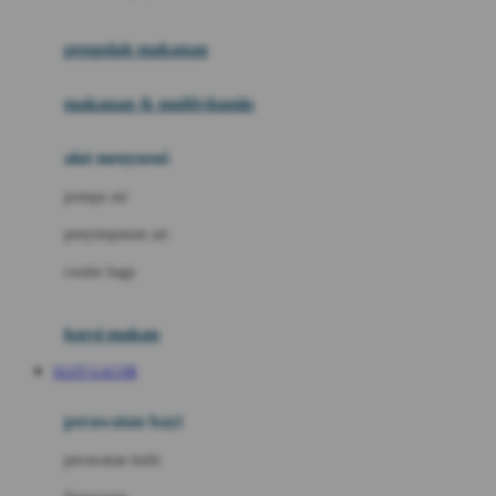
Joie
pengolah makanan
Joolz
Jujube
makanan & multivitamin
K
alat menyusui
Kiddycuts
pompa asi
Kumon
penyimpanan asi
L
cooler bags
Leapfrog
kursi makan
Leclerc
SLOT GACOR
Lee Vierra
Lillebaby
perawatan bayi
Little Bird Told Me
perawatan kulit
Little Miss Janis