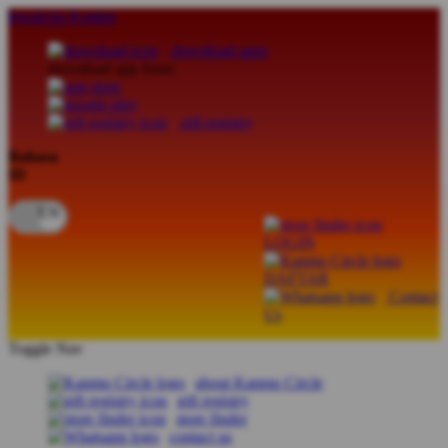
lewati ke Konten
download apps
download app from:
gift registry
Bahasa
ID
LOGIN
DAFTAR
Contact
Us
Toggle Nav
about Kanmo Circle
gift registry
store finder
contact us