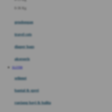
Felt So Sweet
0-36 Kg
Fisher Price
Flipper
gendongan
Friends Of Sally
travel cots
G
diaper bags
Gb
Geko
aksesoris
Graco
SLOT88
Gund
selimut
H
bantal & sprei
Habbie
Haenim
ranjang bayi & balita
Happy Horse