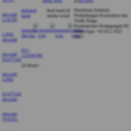
dewa4d
butuh
unduh aplikasi
we accept
bantuan?
dewa4d
hubungi
kami
dewa4d
SLOT
Direktorat Jenderal
hubungi
ikuti kami di
dewa4d
Perlindungan Konsumen dan
kami
media sosial
LOGIN
Tertib Niaga
Kementerian Perdagangan RI
bantuan
WhatsApp: +62 812 1021
LINK
dan faq
3625
dewa4d
021-
dewa4d
123456789
DAFTAR
24 Hours
dewa4d
LINK
DAFTAR
dewa4d