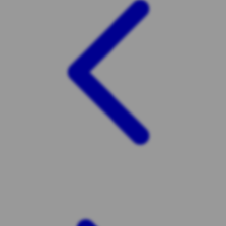
Squishmallows
Starbooks
Stick-O
Stokke
Sudocrem
Sumimo
Sunnylife
Sun-Staches
Swimava
T
Tommee Tippee
Trunki
Tutti Bambini