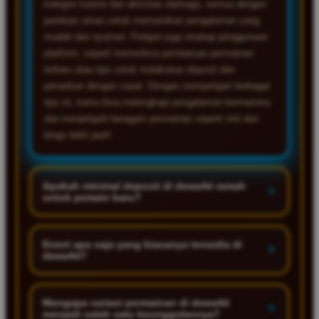
kategori kasino dan aktivitas olahraga, semua dengan
panduan aman untuk memastikan pengalaman yang
mudah dan nyaman. Pelajari juga strategi penggunaan
platform, seperti memeriksa pembaruan permainan
terbaru atau tips untuk melakukan deposit dan
penarikan dengan cepat. Dengan mempelajari berbagai
tips ini, kamu bisa melengkapi pengalaman bermainmu
dan menjelajahi beragam permainan seperti slot dan
bingo lebih jauh!
Apakah minimal deposit di dewa4d ramah
+
untuk pemain baru?
Setelah pendaftaran selesai, anggota dapat
menggunakan tips untuk menavigasi berbagai macam
Event apa saja yang biasanya tersedia di
+
dewa4d?
permainan, contohnya dengan memilih permainan yang
sesuai minat atau memiliki poin tinggi. PLATFORM ini
Setelah mengregister dan menjadi anggota, Anda dapat
menyediakan strategi untuk penggunaan efektif bingo
menggunakan tips untuk menjelajahi berbagai
Mengapa variasi permainan di dewa4d
dan taruhan olahraga, seperti menganalisis peringkat
+
menjadi salah satu keunggulannya?
permainan kasino seperti slot, bingo, dan table games.