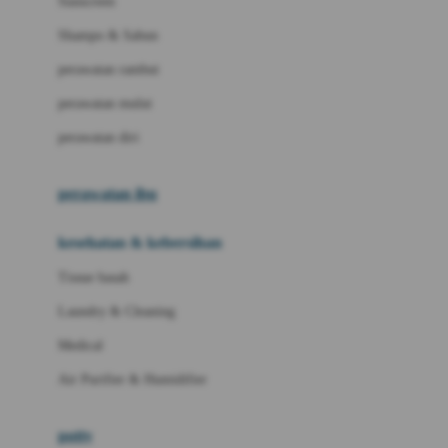
Sunscreen
London Taxi
Shampo & Sabun
Love To Dream
perawatan rambut
perawatan mulut
M
perawatan diri
Magformers
Mama's Choice
perawatan ibu
Mamas&Papas
kesehatan & kebersihan
Mamaway
Tissue basah
Maxi Cosi
Laundry & Cleaning
Megabloks
Medical
Micro
Air Purifier & Humidifier
MiDeer
Mimi & Lula
potty