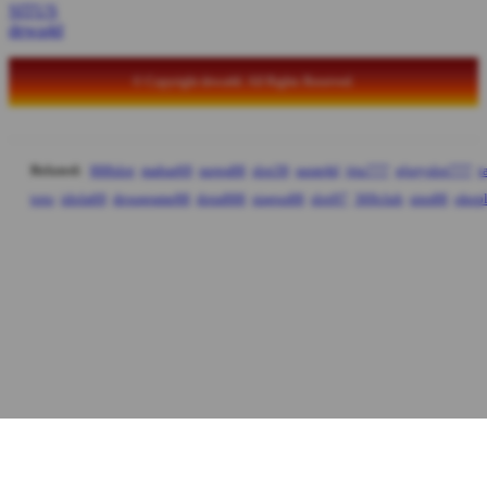
dewa4d
TOGEL
SITUS
dewa4d
© Copyright dewa4d. All Rights Reserved.
Related:
888slot
mabar69
surga88
slot39
surat4d
jitu777
gloryslot777
t
toto
idola69
dewagame88
dota888
siagus88
slot97
369club
sins88
okep