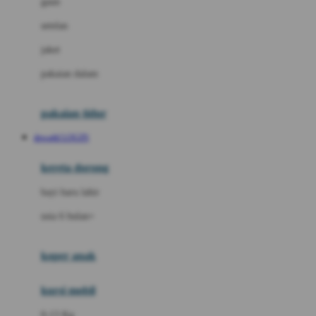
gaun
Dae Organics
setelan
Docare
jaket
Doona
pakaian dalam
Down To Earth
Drew
pakaian tidur
Dr. Brown's
dewa4d LOGIN
E
kereta dorong
ELC
bayi baru lahir
Ergobaby
usia 6 bulan+
Expert Care
koper anak
Ezyroller
kursi mobil
F
0-13 Kg