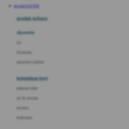
Awan
dewa4d DAFTAR
Azetabio
produk terbaru
B
aksesoris
Baabaasheepz
tas
Babiators
kacamata
Baby Dove
aksesoris rambut
Baby Jogger
Baby Rovega
kebutuhan bayi
Babybee
pakaian tidur
Banana Boat
set & terusan
Banz
piyama
Barbie
bodysuits
Beaba