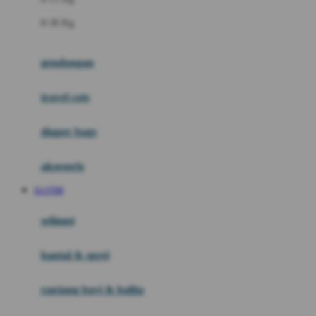
Felt So Sweet
0-36 Kg
Fisher Price
Flipper
gendongan
Friends Of Sally
travel cots
G
diaper bags
Gb
Geko
aksesoris
Graco
SLOT88
Gund
selimut
H
bantal & sprei
Habbie
Haenim
ranjang bayi & balita
Happy Horse