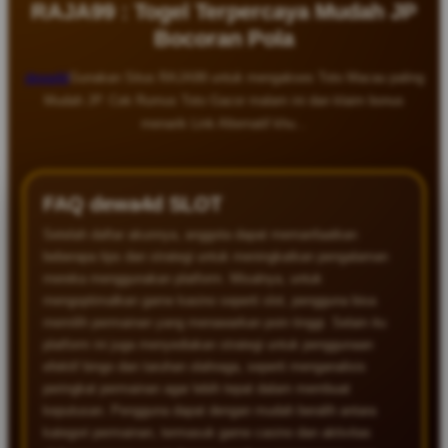
RAJA99 : Togel Terpercaya Mudah JP
Bocoran Pola
dewa4d
Gunakan Situs RAJA99 untuk mengakses Toto Macau paling
Mudah JP. Cek Rumus Toto Gacor malam ini dan klaim bonus
menarik Link Alternatif khu...
FAQ dewa4d SLOT
Setelah daftar akunnya, anggota dapat memanfaatkan
beberapa tips dan strategi untuk meningkatkan pengalaman
mereka menggunakan platform. Misalnya, untuk
mengoptimalkan game kasino seperti slot, pengguna bisa
memilih permainan yang menawarkan poin tinggi. Selain itu
platform ini juga menyediakan strategi untuk penggunaan
efektif bingo dan taruhan olahraga, seperti menganalisis
peringkat permainan agar lebih tepat dalam membuat
keputusan. Pengguna dapat dengan mudah beralih antara
kategori permainan, termasuk game casino dan aktivitas