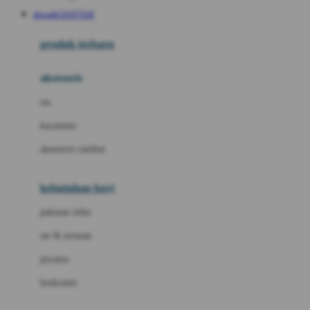
Awan
dewa4d DAFTAR
Azetabio
produk terbaru
B
aksesoris
Baabaasheepz
tas
Babiators
kacamata
Baby Dove
aksesoris rambut
Baby Jogger
Baby Rovega
kebutuhan bayi
Babybee
pakaian tidur
Banana Boat
set & terusan
Banz
piyama
Barbie
bodysuits
Beaba