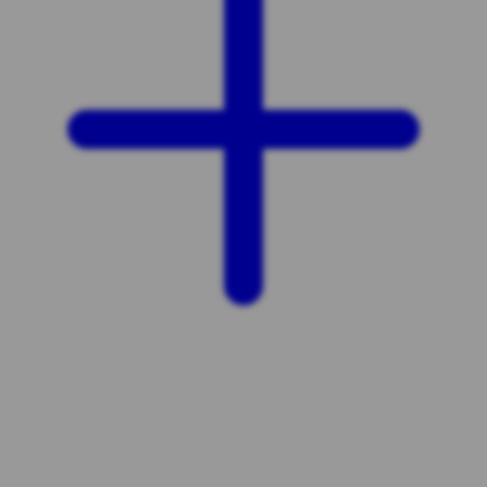
X
Xootz
Y
Yamatoya
Z
Zaxy
Zoggs
0-9
4Moms
59S