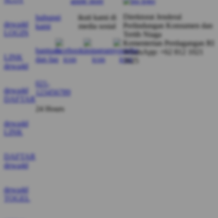
dewa4d
butuh
unduh aplikasi
we accept
bantuan?
dewa4d
hubungi
kami
dewa4d
SLOT
Direktorat Jenderal
hubungi
ikuti kami di
dewa4d
Perlindungan Konsumen dan
kami
media sosial
LOGIN
Tertib Niaga
Kementerian Perdagangan RI
bantuan
WhatsApp: +62 812 1021
LINK
dan faq
3625
dewa4d
021-
dewa4d
123456789
DAFTAR
24 Hours
dewa4d
LINK
DAFTAR
dewa4d