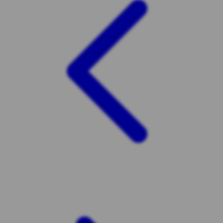
Squishmallows
Starbooks
Stick-O
Stokke
Sudocrem
Sumimo
Sunnylife
Sun-Staches
Swimava
T
Tommee Tippee
Trunki
Tutti Bambini