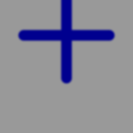
X
Xootz
Y
Yamatoya
Z
Zaxy
Zoggs
0-9
4Moms
59S