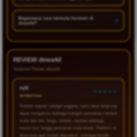
pertandingan untuk membuat keputusan yang lebih hati-
Misalnya, Anda bisa memilih permainan dengan poin
hati. Pengguna dapat dengan mudah mengakses
Setelah mendaftar sebagai anggota, kamu dapat
tinggi atau mempelajari strategi efektif untuk
sepuluh tips untuk mengelola akun, misalnya beralih
menggunakan berbagai tips untuk menavigasi dunia
Bagaimana cara memulai bermain di
meningkatkan peluang kemenangan. Platform ini juga
+
cepat antara kategori permainan kasino dan aktivitas
dewa4d?
perjudian digital ini. Untuk contohnya, pilihlah slot atau
menyediakan informasi tentang olahraga terkini,
olahraga. Selain itu, platform ini menawarkan tips
permainan meja yang menawarkan poin tinggi untuk
memungkinkan Anda untuk memaksimalkan
Setelah daftar , anggot dapat menggunakan tips untuk
tentang cara deposit dan penarikan yang lebih cepat
meningkatkan peluangmu. Selain itu, platform ini
pengalaman bermain taruhan olahraga. Anda dapat
menavigasi permainan kasino dan olahraga secara
atau memeriksa pembaruan game terbaru. Dengan
menyediakan strategi untuk penggunaan efektif bingo
mengelola akun Anda dengan mudah - beralih cepat
efektif. Misalnya, pengguna dapat mempelajari strategi
panduan ini, Anda dapat memaksimalkan pengalaman
dan kategori taruhan olahraga, seperti menganalisis
antara kategori permainan kasino dan olahraga,
untuk memilih permainan bingo atau taruhan olahraga
bermain seperti slot dan bingo dengan cara yang aman
peringkat para pemain untuk membuat keputusan yang
REVIEW dewa4d
memeriksa riwayat aktivitas, dan memantau poin yang
yang memberikan poin tertinggi. Platform ini juga
dan menyenangkan.
lebih hati-hati. Kamu dapat dengan mudah mengakses
telah Anda kumpulkan. Selain itu, platform ini juga
Testimoni Pemain dewa4d.
menyediakan panduan tentang cara mengaplikasikan
sepuluh tips untuk mengelola akun, misalnya beralih
memberi tahu Anda cara deposit dan withdrawal dengan
tips manajemen akun, seperti beralih cepat antara jenis
cepat antara permainan kasino dan aktivitas terkait
cepat dan aman. Dengan tips dan strategi yang
permainan, memproses deposit, penarikan, serta
olahraga, semua dengan panduan penggunaan yang
tersedia, Anda dapat menavigasi platform dengan
dina
melacak pembaruan terbaru pada permainan favorit
aman dan terpercaya.
mudah dan membuat pengalaman bermain semakin
mereka. Bagi pengguna baru, platform ini menawarkan
Verified User
menyenangkan.
sepuluh tips untuk memahami cara mendapatkan
pengalaman paling optimal, mencakup strategi dasar
dalam menikmati berbagai macam permainan mulai dari
slot hingga sports betting, sambil memastikan
keamanan dan kenyamanan selama menggunakan