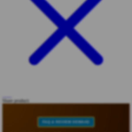
Share product:
FAQ & REVIEW DEWA4D