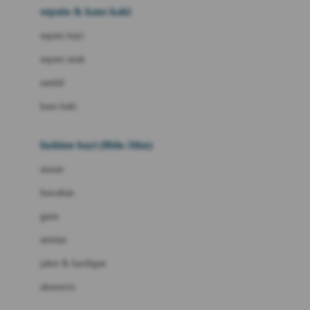
Beauty Barn
sepatu & kaus kaki
Bio Oil
sepatu bayi
Biolane
sepatu anak
Bite Fighters
sandal
Bizzi Growin
kaus kaki
Blackmores
fashion bayi (0bln-3thn)
Blooming Marvellous
atasan
Bonnels
bawahan
Bravado
gaun
Bruder
setelan
Brush Baby
jaket & kardigan
Buds Organics
aksesoris
Bugaboo