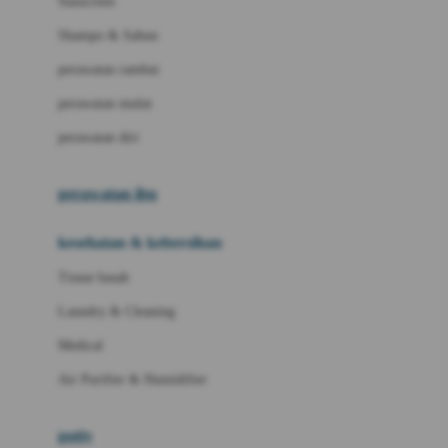
Sunscreen
London Taxi
Shampo & Sabun
Love To Dream
perawatan rambut
perawatan mulut
M
perawatan diri
Magformers
Mama's Choice
perawatan ibu
Mamas&Papas
kesehatan & kebersihan
Mamaway
Tissue basah
Maxi Cosi
Laundry & Cleaning
Megabloks
Medical
Micro
Air Purifier & Humidifier
MiDeer
Mimi & Lula
potty