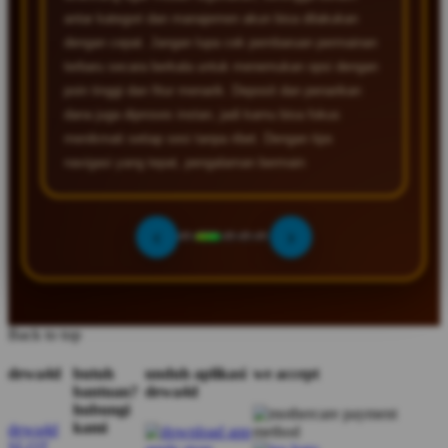
platform.
‹
›
Back to top