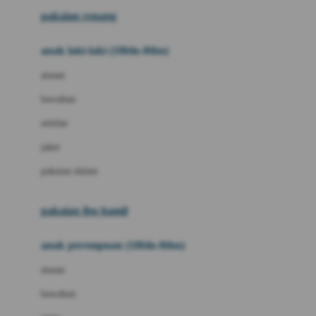
Buggygear
pakaian renang
Bumkins
anak laki-laki (18bln-8thn)
C
atasan
Cetaphil
bawahan
Chicco
setelan
Childlife
jaket
Clevamama
pakaian dalam
Cocolatte
Cottonseeds
pakaian ibu hamil
Cozy N Safe
anak perempuan (18bln-8thn)
Crane
atasan
Cybex
bawahan
D