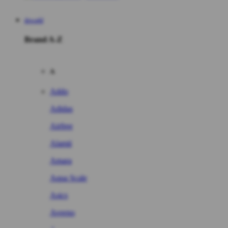
dewa4d
Brand A-Z
A
Addo
Adidas
Airfree
Alamii
Amara
Aqua Scale
Asics
Aveeno