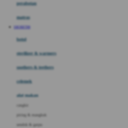
perabotan
Happy Tummy
Hauck
matras
Havaianas
SBOBET88
Hegen
botol
Hot Wheels
sterilizer & warmers
Hybrid
soothers & teethers
I
Inlacta DHA
celemek
Interlac
alat makan
Ivenet
cangkir
J
piring & mangkuk
Jack N Jill
sendok & garpu