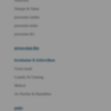
Sunscreen
London Taxi
Shampo & Sabun
Love To Dream
perawatan rambut
perawatan mulut
M
perawatan diri
Magformers
Mama's Choice
perawatan ibu
Mamas&Papas
kesehatan & kebersihan
Mamaway
Tissue basah
Maxi Cosi
Laundry & Cleaning
Megabloks
Medical
Micro
Air Purifier & Humidifier
MiDeer
Mimi & Lula
potty