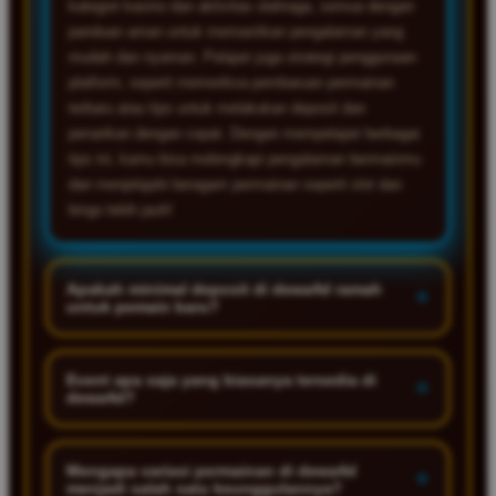
kategori kasino dan aktivitas olahraga, semua dengan
panduan aman untuk memastikan pengalaman yang
mudah dan nyaman. Pelajari juga strategi penggunaan
platform, seperti memeriksa pembaruan permainan
terbaru atau tips untuk melakukan deposit dan
penarikan dengan cepat. Dengan mempelajari berbagai
tips ini, kamu bisa melengkapi pengalaman bermainmu
dan menjelajahi beragam permainan seperti slot dan
bingo lebih jauh!
Apakah minimal deposit di dewa4d ramah
+
untuk pemain baru?
Setelah pendaftaran selesai, anggota dapat
menggunakan tips untuk menavigasi berbagai macam
Event apa saja yang biasanya tersedia di
+
dewa4d?
permainan, contohnya dengan memilih permainan yang
sesuai minat atau memiliki poin tinggi. PLATFORM ini
Setelah mengregister dan menjadi anggota, Anda dapat
menyediakan strategi untuk penggunaan efektif bingo
menggunakan tips untuk menjelajahi berbagai
Mengapa variasi permainan di dewa4d
dan taruhan olahraga, seperti menganalisis peringkat
+
menjadi salah satu keunggulannya?
permainan kasino seperti slot, bingo, dan table games.