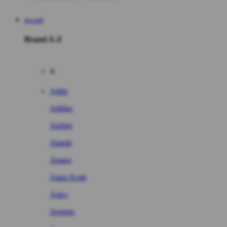
dewa4d
Brand A-Z
A
Addo
Adidas
Airfree
Alamii
Amara
Aqua Scale
Asics
Aveeno