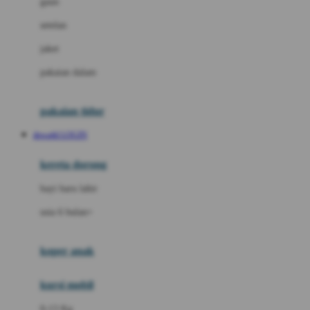
gaun
Dae Organics
setelan
Docare
jaket
Doona
pakaian dalam
Down To Earth
Drew
pakaian tidur
Dr. Brown's
dewa4d LOGIN
E
kereta dorong
ELC
bayi baru lahir
Ergobaby
usia 6 bulan+
Expert Care
koper anak
Ezyroller
kursi mobil
F
0-13 Kg