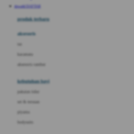
Awan
dewa4d DAFTAR
Azetabio
produk terbaru
B
aksesoris
Baabaasheepz
tas
Babiators
kacamata
Baby Dove
aksesoris rambut
Baby Jogger
Baby Rovega
kebutuhan bayi
Babybee
pakaian tidur
Banana Boat
set & terusan
Banz
piyama
Barbie
bodysuits
Beaba