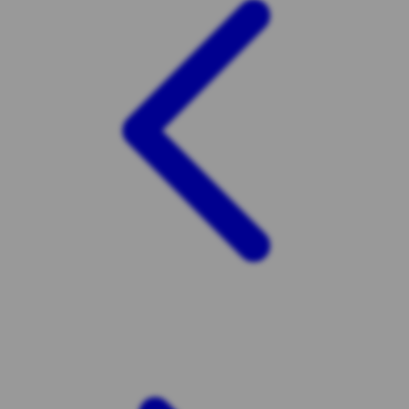
Squishmallows
Starbooks
Stick-O
Stokke
Sudocrem
Sumimo
Sunnylife
Sun-Staches
Swimava
T
Tommee Tippee
Trunki
Tutti Bambini