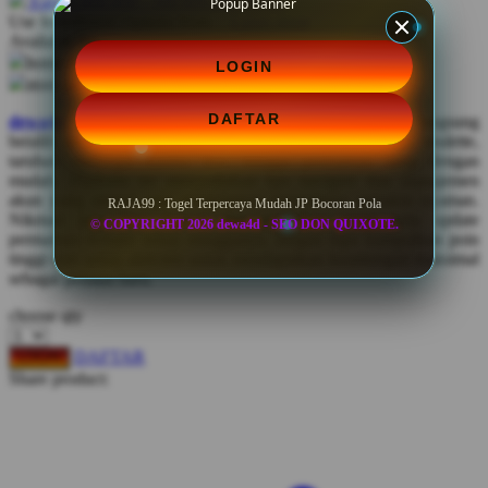
Earn
1.000.000
-
100.000.000
Bonus
Use Installment Options from
.
Laarn more
Q
Available for :
home delivery
LOGIN
QV Baby
store pickup
DAFTAR
dewa4d
Setelah register sebagai anggota, kamu bisa langsung
R
beralih antar kategori permainan mulai dari slot, bingo, roulette,
taruhan olahraga, kasino live, hingga permainan meja dengan
Real Shades
mudah. Platform ini menyediakan tips navigasi dan manajemen
akun yang simpel agar pengalaman bermainmu semakin nyaman.
Red Castle
RAJA99 : Togel Terpercaya Mudah JP Bocoran Pola
Nikmati juga fitur deposit dan penarikan cepat serta update
© COPYRIGHT 2026 dewa4d - SEO DON QUIXOTE.
permainan terbaru setiap minggunya. Jangan lupa kumpulkan poin
Ribbon Madness
tinggi dari setiap aktivitas untuk mendapatkan keuntungan maksimal
sebagai pemain baru.
S
choose qty
Sebamed
DAFTAR
LOGIN
Silver Cross
Share product:
Simply Idea
Skip Hop
Spectra