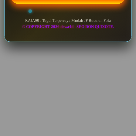
RAJA99 : Togel Terpercaya Mudah JP Bocoran Pola
© COPYRIGHT 2026 dewa4d - SEO DON QUIXOTE.