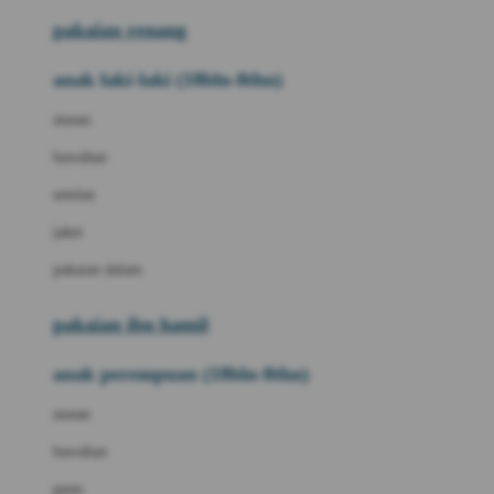
pakaian renang
anak laki-laki (18bln-8thn)
atasan
bawahan
setelan
jaket
pakaian dalam
pakaian ibu hamil
anak perempuan (18bln-8thn)
atasan
bawahan
gaun