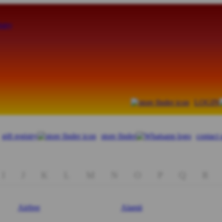
istry
LOGIN
gift registry
store finder
contact 
I
J
K
L
M
N
O
P
Q
R
Airfree
Alamii