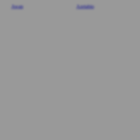
Awan
Azetabio