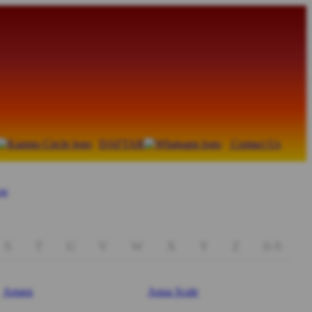
DAFTAR
Contact Us
us
S
T
U
V
W
X
Y
Z
0-9
Amara
Aqua Scale