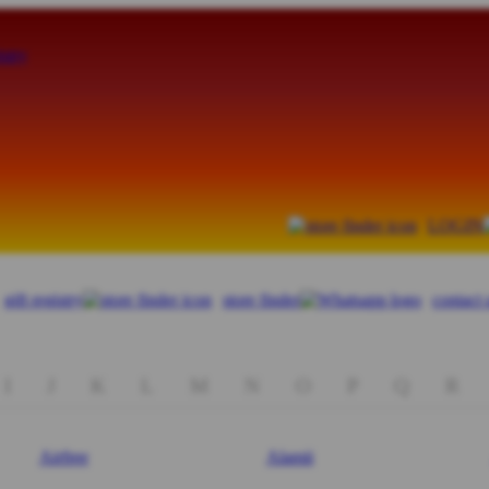
istry
LOGIN
gift registry
store finder
contact 
I
J
K
L
M
N
O
P
Q
R
Airfree
Alamii