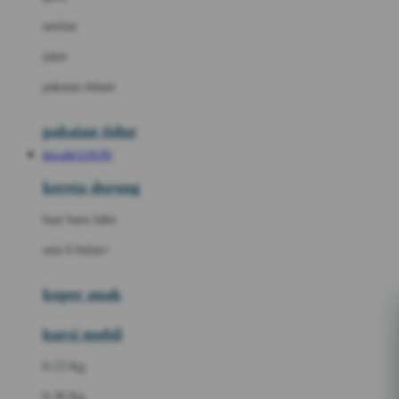
setelan
jaket
pakaian dalam
pakaian tidur
dewa4d LOGIN
kereta dorong
bayi baru lahir
usia 6 bulan+
koper anak
kursi mobil
0-13 Kg
0-36 Kg