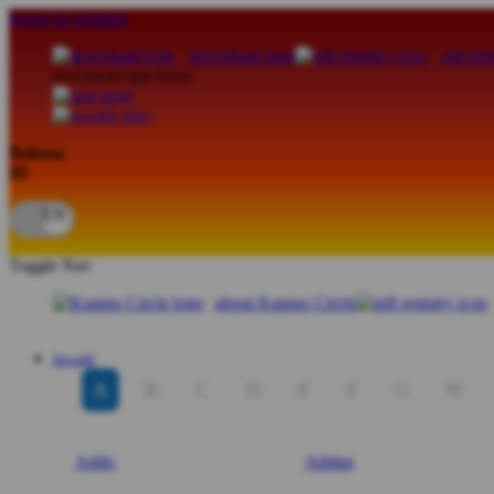
lewati ke Konten
download apps
gift reg
download app from:
Bahasa
ID
Toggle Nav
about Kanmo Circle
dewa4d
A
B
C
D
E
F
G
H
Addo
Adidas