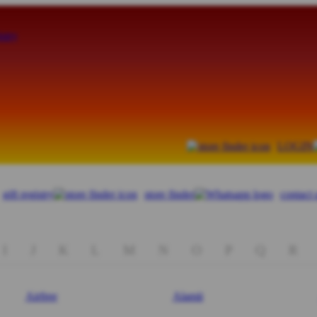
istry
LOGIN
gift registry
store finder
contact 
I
J
K
L
M
N
O
P
Q
R
Airfree
Alamii