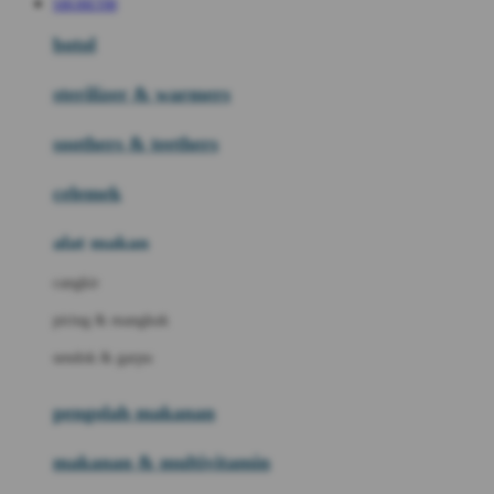
SBOBET88
botol
sterilizer & warmers
soothers & teethers
celemek
alat makan
cangkir
piring & mangkuk
sendok & garpu
pengolah makanan
makanan & multivitamin